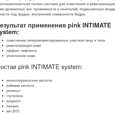
огокомпонентная пилинг-система для осветления и ревитализаци
жи деликатных зон: промежности и гениталий, подмышечных впади
ласти под грудью, внутренней поверхности бедра.
езультат применения
pink INTIMATE
ystem
:
осветление гиперпигментированных участков лица и тела
ревитализация кожи
эффект лифтинга
уплотнение кожи.⠀
остав pink INTIMATE system:
монохлоруксусная кислота
койевая кислота
ретинол
глутатион
руцинол
папаин
вит.В12