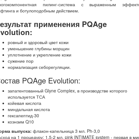
ногокомпонентная пилинг-система с выраженным эффект
ифтинга и ботулоподобным действием.⠀
езультат применения
PQAge
volution
:
ровный и здоровый цвет кожи
уменьшение глубины морщин
уплотнение и укрепление кожи
сужение пор
нормализация себорегуляции.
остав PQAge Evolution:
запатентованный Glyne Complex, в производстве которого
используется ТСА
койевая кислота
миндальная кислота
гексапептид-30
коэнзим Q10
орма выпуска:
флакон-капельница 3 мл. Ph-3,0
сход на 1 процедуру: 1,5-2 мл. pink INTIMATE system - первая в м