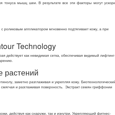
ия тонуса мышц шеи. В результате все эти факторы могут ускор
м с роликовым аппликатором мгновенно подтягивает кожу, а при
tour Technology
орая действует как невидимая сетка, обеспечивая видимый лифтинг
арению.
е растений
тинолу, заметно разглаживая и укрепляя кожу. Биотехнологически
 смягчая и разглаживая поверхность. Экстракт семян гриффонии
ожи, действуя как снаружи, так и изнутри. Укрепляющий фитнес-