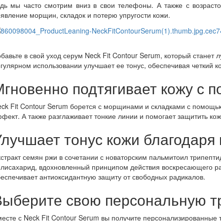
дь мы часто смотрим вниз в свои телефоны. А также с возрасто
явление морщин, складок и потерю упругости кожи.
бавьте в свой уход серум Neck Fit Contour Serum, который стане
гулярном использовании улучшает ее тонус, обеспечивая четкий к
гновенно подтягивает кожу с по
ck Fit Contour Serum борется с морщинами и складками с помощью
фект. А также разглаживает тонкие линии и помогает защитить ко
Улучшает тонус кожи благодаря
стракт семян ржи в сочетании с новаторским пальмитоил трипепти
лисахарид, вдохновленный принципом действия воскресающего ра
еспечивает антиоксидантную защиту от свободных радикалов.
Выберите свою персональную т
есте с Neck Fit Contour Serum вы получите персонализированные т