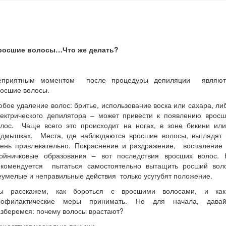
росшие волосы…Что же делать?
еприятным моментом после процедуры депиляции являют
росшие волосы.
бое удаление волос: бритье, использование воска или сахара, л
лектрического депилятора – может привести к появлению вросш
олос. Чаще всего это происходит на ногах, в зоне бикини или
одмышках. Места, где наблюдаются вросшие волосы, выглядят 
чень привлекательно. Покраснение и раздражение, воспаление
нойничковые образования – вот последствия вросших волос. 
екомендуется пытаться самостоятельно вытащить росший воло
умелые и неправильные действия только усугубят положение.
ы расскажем, как бороться с вросшими волосами, и как
рофилактические меры принимать. Но для начала, давай
зберемся: почему волосы врастают?