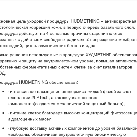
сновная цель уходовой процедуры HUDMETNING – антивозрастная
стологическая коррекция кожи, в первую очередь базального слоя.
оцедура действует на 4 основные причины старения клеток
язанных с действием свободных радикалов: повреждение мембран
тохондрий, цитоплазматических белков и ядра.
овые решения используемые в процедуре ХУДМЕТНИГ обеспечива
ррекцию и защиту на внутриклеточном уровне, повышая активност
бственных ферментативных систем клетки за счет катализаторов
ОД.
роцедура HUDMETNING обеспечивает:
· интенсивное насыщение эпидермиса жидкой фазой за счет
технологии 2LPTech, а так же увлажняющих
компонентов(создается механический защитный барьер);
· питание клеток благодаря высоких концентраций фитоэссенц
и драгоценных масел;
· глубокую доставку активных компонентов до уровня базально
мембраны, обеспечивая внутриклеточную биохимическую