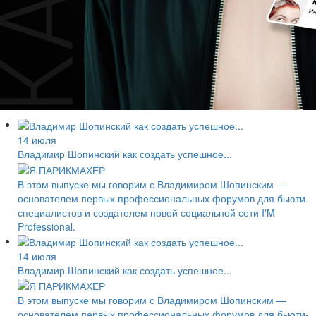
14 июля
Владимир Шопинский как создать успешное...
В этом выпуске мы говорим с Владимиром Шопинским —
основателем первых профессиональных форумов для бьюти-
специалистов и создателем новой социальной сети I'M
Professional.
14 июля
Владимир Шопинский как создать успешное...
В этом выпуске мы говорим с Владимиром Шопинским —
основателем первых профессиональных форумов для бьюти-