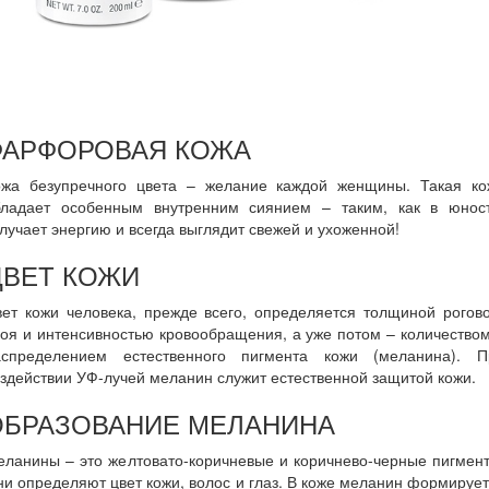
ФАРФОРОВАЯ КОЖА
ожа безупречного цвета – желание каждой женщины. Такая ко
бладает особенным внутренним сиянием – таким, как в юност
лучает энергию и всегда выглядит свежей и ухоженной!
ЦВЕТ КОЖИ
ет кожи человека, прежде всего, определяется толщиной рогов
оя и интенсивностью кровообращения, а уже потом – количество
аспределением естественного пигмента кожи (меланина). П
здействии УФ-лучей меланин служит естественной защитой кожи.
ОБРАЗОВАНИЕ МЕЛАНИНА
ланины – это желтовато-коричневые и коричнево-черные пигмен
и определяют цвет кожи, волос и глаз. В коже меланин формируе