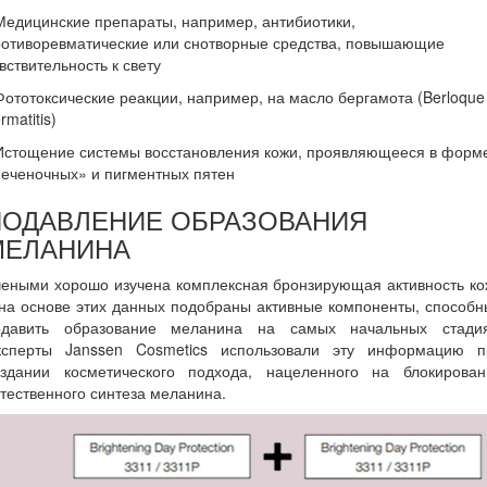
Медицинские препараты, например, антибиотики,
ротиворевматические или снотворные средства, повышающие
вствительность к свету
Фототоксические реакции, например, на масло бергамота (Berloque
rmatitis)
 Истощение системы восстановления кожи, проявляющееся в форм
еченочных» и пигментных пятен
ПОДАВЛЕНИЕ ОБРАЗОВАНИЯ
МЕЛАНИНА
чеными хорошо изучена комплексная бронзирующая активность ко
на основе этих данных подобраны активные компоненты, способ
одавить образование меланина на самых начальных стадия
ксперты Janssen Cosmetics использовали эту информацию п
оздании косметического подхода, нацеленного на блокирован
тественного синтеза меланина.