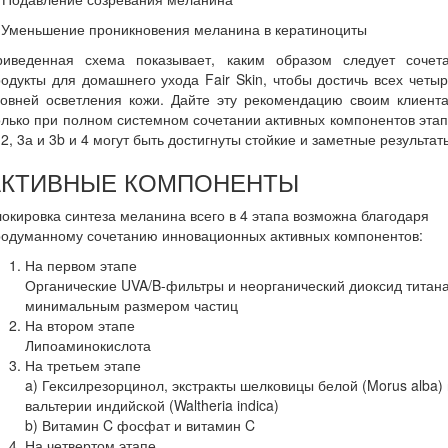
 Уменьшение проникновения меланина в кератиноциты
риведенная схема показывает, каким образом следует сочета
одукты для домашнего ухода Fair Skin, чтобы достичь всех четы
ровней осветления кожи. Дайте эту рекомендацию своим клиента
лько при полном системном сочетании активных компонентов эта
 2, 3а и 3b и 4 могут быть достигнуты стойкие и заметные результат
АКТИВНЫЕ КОМПОНЕНТЫ
окировка синтеза меланина всего в 4 этапа возможна благодаря
родуманному сочетанию инновационных активных компонентов:
На первом этапе
Органические UVA/B-фильтры и неорганический диоксид титана
минимальным размером частиц
На втором этапе
Липоаминокислота
На третьем этапе
a) Гексилрезорцинол, экстракты шелковицы белой (Morus alba) 
вальтерии индийской (Waltheria indica)
b) Витамин C фосфат и витамин C
На четвертом этапе