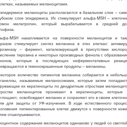
клетках, называемых меланоцитами.
 эпидермисе меланоциты располагаются в базальном слое – сам
лубоком слое эпидермиса. Их стимулирует альфа-MSH – клеточн
ормон мелатропин, который вырабатывается в средней до
пофиза.
льфа-MSH накапливается на поверхности меланоцитов и так
бразом стимулирует синтез меланина в этих клетках: активиру
ирозиназу – фермент, катализирующий в присутствии кислоро
исление тирозина и некоторых производных фенола с образован
инонов, которые в последующих неферментативных реакци
ревращаются в темноокрашенные продукты – меланины.
екоторое количество пигментов меланина собирается в небольш
рганеллы, называемые меланосомами, которые затем попадают
кружающие их кератиноциты по дендритным отросткам меланоцито
тростки меланоцитов проникают в кератиноциты, которые 
глощают, освобождают меланин и сохраняют его в своем клеточ
еле для защиты от УФ-излучения. В ходе естественного процес
оговения пигментированные клетки движутся к поверхности кож
атем отшелушиваются.
оцентное содержание меланоцитов одинаково у людей со светло