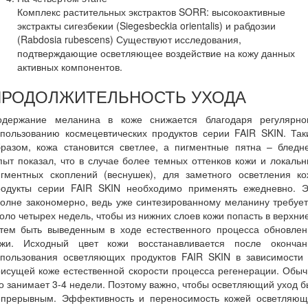
Комплекс растительных экстрактов SORR: высокоактивные
экстракты сигезбекии (Siegesbeckia orientalis) и рабдозии
(Rabdosia rubescens) Существуют исследования,
подтверждающие осветляющее воздействие на кожу данных
активных компонентов.
ПРОДОЛЖИТЕЛЬНОСТЬ УХОДА
одержание меланина в коже снижается благодаря регулярно
спользованию космецевтических продуктов серии FAIR SKIN. Так
бразом, кожа становится светлее, а пигментные пятна – бледне
ыт показал, что в случае более темных оттенков кожи и локаль
игментных скоплений (веснушек), для заметного осветления ко
родукты серии FAIR SKIN необходимо применять ежедневно. Э
олне закономерно, ведь уже синтезированному меланину требуе
оло четырех недель, чтобы из нижних слоев кожи попасть в верхни
атем быть выведенным в ходе естественного процесса обновлен
ожи. Исходный цвет кожи восстанавливается после окончан
спользования осветляющих продуктов FAIR SKIN в зависимости 
исущей коже естественной скорости процесса регенерации. Обы
о занимает 3-4 недели. Поэтому важно, чтобы осветляющий уход 
епрерывным. Эффективность и переносимость кожей осветляющ