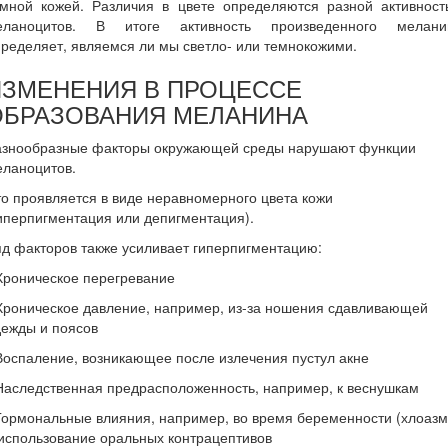
емной кожей. Различия в цвете определяются разной активност
еланоцитов. В итоге активность произведенного мелани
ределяет, являемся ли мы светло- или темнокожими.
ИЗМЕНЕНИЯ В ПРОЦЕССЕ
ОБРАЗОВАНИЯ МЕЛАНИНА
азнообразные факторы окружающей среды нарушают функции
еланоцитов.
о проявляется в виде неравномерного цвета кожи
иперпигментация или депигментация).
д факторов также усиливает гиперпигментацию:
Хроническое перегревание
Хроническое давление, например, из-за ношения сдавливающей
дежды и поясов
Воспаление, возникающее после излечения пустул акне
Наследственная предрасположенность, например, к веснушкам
Гормональные влияния, например, во время беременности (хлоазм
использование оральных контрацептивов