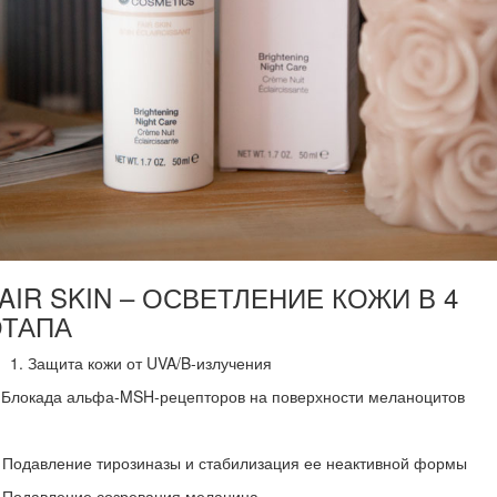
AIR SKIN – ОСВЕТЛЕНИЕ КОЖИ В 4
ЭТАПА
Защита кожи от UVA/B-излучения
 Блокада альфа-MSH-рецепторов на поверхности меланоцитов
 Подавление тирозиназы и стабилизация ее неактивной формы
) Подавление созревания меланина