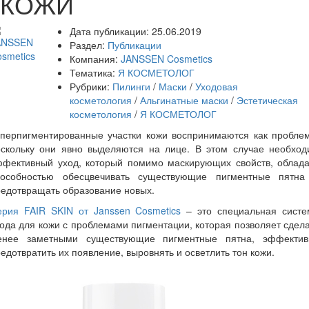
КОЖИ
Дата публикации:
25.06.2019
Раздел:
Публикации
Компания:
JANSSEN Cosmetics
Тематика:
Я КОСМЕТОЛОГ
Рубрики:
Пилинги
/
Маски
/
Уходовая
косметология
/
Альгинатные маски
/
Эстетическая
косметология
/
Я КОСМЕТОЛОГ
иперпигментированные участки кожи воспринимаются как проблем
оскольку они явно выделяются на лице. В этом случае необход
ффективный уход, который помимо маскирующих свойств, облада
пособностью обесцвечивать существующие пигментные пятна
едотвращать образование новых.
ерия FAIR SKIN от Janssen Cosmetics
– это специальная систе
ода для кожи с проблемами пигментации, которая позволяет сдел
енее заметными существующие пигментные пятна, эффектив
едотвратить их появление, выровнять и осветлить тон кожи.