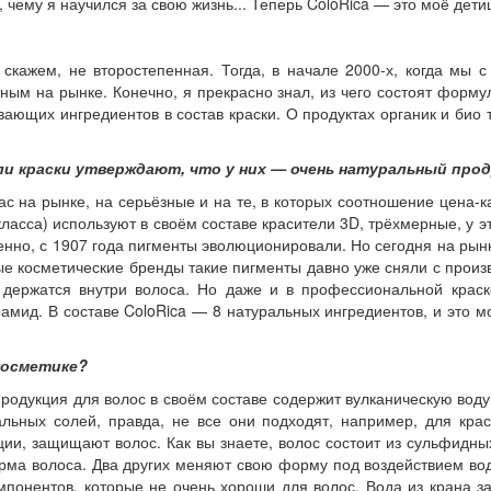
, чему я научился за свою жизнь... Теперь ColoRica — это моё дети
 скажем, не второстепенная. Тогда, в начале 2000-х, когда мы 
ным на рынке. Конечно, я прекрасно знал, из чего состоят формулы
ющих ингредиентов в состав краски. О продуктах органик и био т
ели краски утверждают, что у них — очень натуральный про
ас на рынке, на серьёзные и на те, в которых соотношение цена-к
ласса) используют в своём составе красители 3D, трёхмерные, у 
енно, с 1907 года пигменты эволюционировали. Но сегодня на рын
е косметические бренды такие пигменты давно уже сняли с произв
 держатся внутри волоса. Но даже и в профессиональной крас
мид. В составе ColoRica — 8 натуральных ингредиентов, и это м
косметике?
одукция для волос в своём составе содержит вулканическую воду,
ьных солей, правда, не все они подходят, например, для крас
и, защищают волос. Как вы знаете, волос состоит из сульфидных
рма волоса. Два других меняют свою форму под воздействием в
мпонентов, которые не очень хороши для волос. Вода из крана 