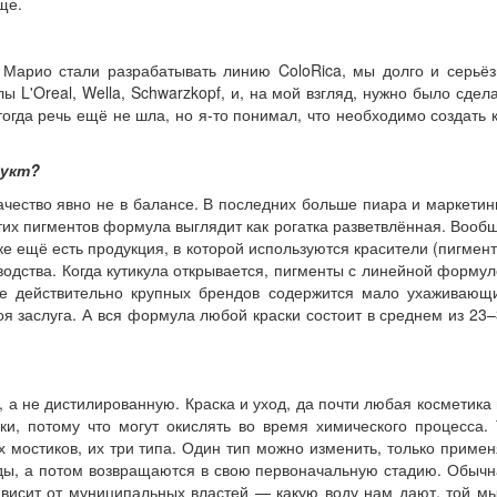
ще.
с Марио стали разрабатывать линию ColoRica, мы долго и серьё
 L'Oreal, Wella, Schwarzkopf, и, на мой взгляд, нужно было сдел
огда речь ещё не шла, но я-то понимал, что необходимо создать 
дукт?
ачество явно не в балансе. В последних больше пиара и маркетин
этих пигментов формула выглядит как рогатка разветвлённая. Вооб
ке ещё есть продукция, в которой используются красители (пигмен
одства. Когда кутикула открывается, пигменты с линейной форму
ке действительно крупных брендов содержится мало ухаживающи
оя заслуга. А вся формула любой краски состоит в среднем из 23
 а не дистилированную. Краска и уход, да почти любая косметика
ки, потому что могут окислять во время химического процесса.
 мостиков, их три типа. Один тип можно изменить, только приме
оды, а потом возвращаются в свою первоначальную стадию. Обыч
зависит от муниципальных властей — какую воду нам дают, той м