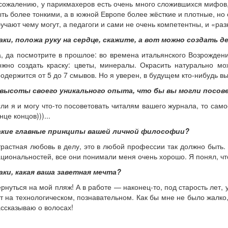
сожалению, у парикмахеров есть очень много сложившихся мифов, 
ть более тонкими, а в южной Европе более жёсткие и плотные, но 
учают чему могут, а педагоги и сами не очень компетентны, и «раз
аки, положа руку на сердце, скажите, а вот можно создать 
, да посмотрите в прошлое: во времена итальянского Возрождени
ожно создать краску: цветы, минералы. Окрасить натурально м
одержится от 5 до 7 смывов. Но я уверен, в будущем кто-нибудь 
 высоты своего уникального опыта, что бы вы могли посо
ли я и могу что-то посоветовать читалям вашего журнала, то самое
нце концов)))...
акие главные принципы вашей личной философии?
растная любовь в делу, это в любой профессии так должно быть. 
циональностей, все они понимали меня очень хорошо. Я понял, чт
аки, какая ваша заветная мечта?
рнуться на мой пляж! А в работе — наконец-то, под старость лет, 
т на технологическом, познавательном. Как бы мне не было жалко
ссказываю о волосах!