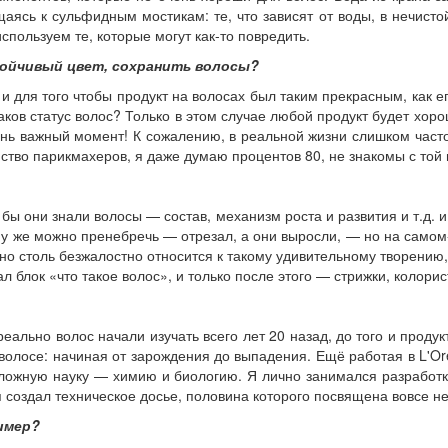
ясь к сульфидным мостикам: те, что зависят от воды, в нечисто
пользуем те, которые могут как-то повредить.
тойчивый цвет, сохранить волосы?
е, и для того чтобы продукт на волосах был таким прекрасным, как
ков статус волос? Только в этом случае любой продукт будет хор
ень важный момент! К сожалению, в реальной жизни слишком часто
инство парикмахеров, я даже думаю процентов 80, не знакомы с той
бы они знали волосы — состав, механизм роста и развития и т.д. и 
му же можно пренебречь — отрезал, а они выросли, — но на самом-т
о столь безжалостно относится к такому удивительному творению,
л блок «что такое волос», и только после этого — стрижки, колорист
ально волос начали изучать всего лет 20 назад, до того и продук
 волосе: начиная от зарождения до выпадения. Ещё работая в L'O
сложную науку — химию и биологию. Я лично занимался разработк
 создал техническое досье, половина которого посвящена вовсе не 
ример?