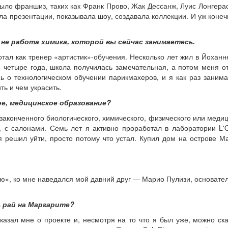
было франшиз, таких как Франк Прово, Жак Дессанж, Луис Лонгерас
а презентации, показывала шоу, создавала коллекции. И уж конеч
не работа химика, которой вы сейчас занимаетесь.
ал как тренер «артистик»-обучения. Несколько лет жил в Йоханн
 четыре года, школа получилась замечательная, а потом меня о
сь о технологическом обучении парикмахеров, и я как раз зани
ить и чем украсить.
ое, медицинское образование?
т законченного биологического, химического, физического или мед
и, с салонами. Семь лет я активно проработал в лаборатории L'
 решил уйти, просто потому что устал. Купил дом на острове Ма
ю», ко мне наведался мой давний друг — Марио Пулизи, основатель
ь рай на Маргарите?
азал мне о проекте и, несмотря на то что я был уже, можно ск