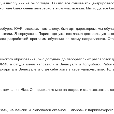
, и школ у них не было тогда. Так что всё лучшее концентрировал
но, мне было очень интересно в этом участвовать. Мы тогда все б
есбурге, ЮАР, открывал там школу, был арт-директором, мы обуч
тозвали. Я вернулся в Париж, где уже возглавил центральную шк
мался разработкой программ обучения по этому направлению. Ст
ицинского образования, был допущен до лабораторных разработок 
Oreal, а оттуда меня направили в Венесуэлу и Колумбию. Работ
ргарита в Венесуэле и стал себе жить в своё удовольствие. Тол
 компании Rica. Он приехал ко мне на остров и стал зазывать в с
азать, на пенсии и любовался океаном... любовь к парикмахерск