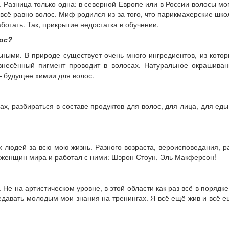
 Разница только одна: в северной Европе или в России волосы мо
 всё равно волос. Миф родился из-за того, что парикмахерские шк
отать. Так, прикрытие недос­татка в обучении.
лос?
ьными. В природе существует очень много ингредиентов, из кото
внесённый пигмент проводит в волосах. Натуральное окрашиван
— будущее химии для волос.
ах, разбираться в составе продуктов для волос, для лица, для еды
х людей за всю мою жизнь. Разного возраста, вероисповедания, р
х женщин мира и работал с ними: Шэрон Стоун, Эль Макферсон!
Не на артистическом уровне, в этой области как раз всё в порядке
редавать молодым мои знания на тренингах. Я всё ещё жив и всё 