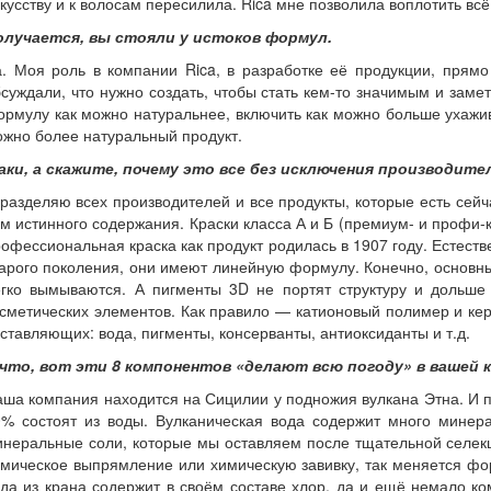
кусству и к волосам пересилила. Rica мне позволила воплотить всё
олучается, вы стояли у истоков формул.
. Моя роль в компании Rica, в разработке её продукции, прямо
суждали, что нужно создать, чтобы стать кем-то значимым и замет
рмулу как можно натуральнее, включить как можно больше ухажива
жно более натуральный продукт.
аки, а скажите, почему это все без исключения производит
разделяю всех производителей и все продукты, которые есть сейч
м истинного содержания. Краски класса А и Б (премиум- и профи-к
офессиональная краска как продукт родилась в 1907 году. Естеств
арого поколения, они имеют линейную формулу. Конечно, основны
егко вымываются. А пигменты 3D не портят структуру и дольше
сметических элементов. Как правило — катионовый полимер и кера
ставляющих: вода, пигменты, консерванты, антиоксиданты и т.д.
 что, вот эти 8 компонентов «делают всю погоду» в вашей 
ша компания находится на Сицилии у подножия вулкана Этна. И пр
% состоят из воды. Вулканическая вода содержит много минерал
неральные соли, которые мы оставляем после тщательной селекци
мическое выпрямление или химическую завивку, так меняется фо
да из крана содержит в своём составе хлор, да и ещё немало ко