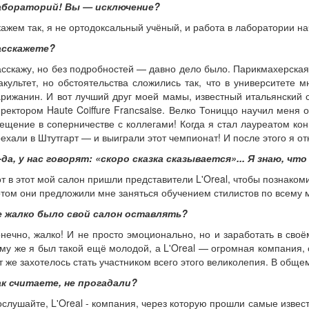
абораторий! Вы — исключение?
ажем так, я не ортодоксальный учёный, и работа в лаборатории на
асскажете?
сскажу, но без подробностей — давно дело было. Парикмахерская 
культет, но обстоятельства сложились так, что в университете 
рижанин. И вот лучший друг моей мамы, известный итальянский ст
ректором Haute Coiffure Franсsaise. Велко Тониццо научил меня
ещение в соперничестве с коллегами! Когда я стал лауреатом ко
ехали в Штутгарт — и выиграли этот чемпионат! И после этого я о
-да, у нас говорят: «скоро сказка сказывается»... Я знаю,
т в этот мой салон пришли представители L'Oreal, чтобы познакоми
том они предложили мне заняться обучением стилистов по всему м
е жалко было свой салон оставлять?
нечно, жалко! И не просто эмоционально, но и заработать в сво
му же я был такой ещё молодой, а L'Oreal — огромная компания,
т же захотелось стать участником всего этого великолепия. В общем
ак считаете, не прогадали?
слушайте, L'Oreal - компания, через которую прошли самые извест