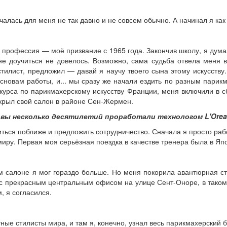
чалась для меня не так давно и не совсем обычно. А начинал я как
профессия — моё призвание с 1965 года. Закончив школу, я думал
мне доучиться не довелось. Возможно, сама судьба отвела меня 
илист, предложил — давай я научу твоего сына этому искусству.
 основам работы, и... мы сразу же начали ездить по разным пари
нкурса по парикмахерскому искусству Франции, меня включили в
ткрыл свой салон в районе Сен-Жермен.
 что вы несколько десятилетий проработали технологом L'Or
ться поближе и предложить сотрудничество. Сначала я просто рабо
иру. Первая моя серьёзная поездка в качестве тренера была в Яп
ём салоне я мог гораздо больше. Но меня покорила авантюрная с
 с прекрасным центральным офисом на улице Сент-Оноре, в тако
, я согласился.
ные стилисты мира, и там я, конечно, узнал весь парик­махерский