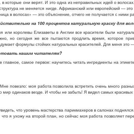
в которые они верят. И это одна из неправильных идей о волосах.
структура не меняется нигде. Африканский или европейский — это
ница в волосах» — это объяснение, отчего не получается с ними раб
действительно на 100 процентов натуральную краску для во
я или королевы Елизаветы в Англии все красители были натурал
ожно, но сегодня же все пытаются продлить время, которое при
выдумает формулы стойких натуральных красителей. Для меня это 
ветовать нашим читателям?
 главное, самое первое: научитесь читать ингредиенты на этикетк
Мне повезло: моя работа позволила встретить очень много разны
о мир одинаков везде. И чтобы не забыть! Я видел самых красивы
увидеть, что уровень мастерства парикмахеров в салонах поднялся. 
, что я ухожу на второй план, но сейчас моя работа позволяет пе