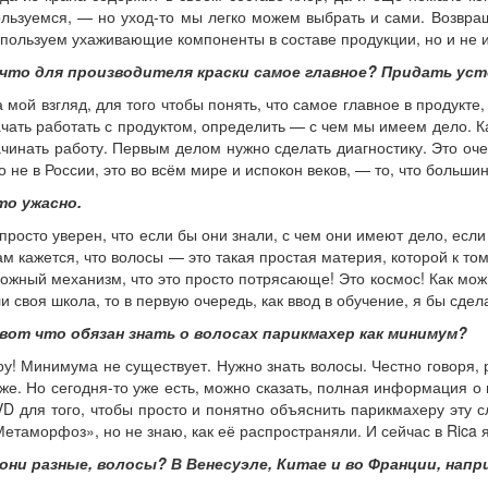
льзуемся, — но уход-то мы легко можем выбрать и сами. Возвраща
пользуем ухаживающие компоненты в составе продукции, но и не ис
 что для производителя краски самое главное? Придать ус
 мой взгляд, для того чтобы понять, что самое главное в продукт
чать работать с продуктом, определить — с чем мы имеем дело. Ка
чинать работу. Первым делом нужно сделать диагностику. Это оч
о не в России, это во всём мире и испокон веков, — то, что больш
то ужасно.
просто уверен, что если бы они знали, с чем они имеют дело, если 
м кажется, что волосы — это такая простая материя, которой к то
ожный механизм, что это просто потрясающе! Это космос! Как можн
и своя школа, то в первую очередь, как ввод в обучение, я бы сдела
 вот что обязан знать о волосах парик­махер как минимум?
у! Минимума не существует. Нужно знать волосы. Честно говоря, ре
же. Но сегодня-то уже есть, можно сказать, полная информация о
D для того, чтобы просто и понятно объяснить парикмахеру эту 
етаморфоз», но не знаю, как её распространяли. И сейчас в Rica я
 они разные, волосы? В Венесуэле, Китае и во Франции, нап