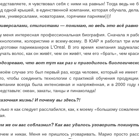
едставляете, я чувствовал себя с ними на равных! Тогда ведь не 
д одной крышей, в единственной компании, которая обучала, делал
ем, универсалами, новаторами, горячими парнями)))!
ниверсалами, стилистами — понимаю, но ведь это всё равно 
у меня интересная профессиональная биография. Сначала я работ
хнологиям, колористике и всему-всему. В ЮАР я работал три или
дготовки парикмахеров L'Oreal. В это время компания задумала
учать волос, как он живёт, чем он живёт, чем его «брать», чем крас
одозреваю, что вот тут как раз и пригодилось биологическ
моём случае это был первый раз, когда человек, который не имее
го, чтобы соединить технологии с практикой обучения продукци
мпании всегда была интенсивная и напряжённая, и в 2000 году я
едставьте: океан, закаты, танцы и пинаколада!
казочная жизнь! И почему вы здесь?!
лько я как следует расслабился, как, к моему «большому сожалени
ая.
ем же он вас соблазнил? Как вас удалось уговорить покинут
чем и никак. Меня не пришлось уговаривать. Марио просто расск