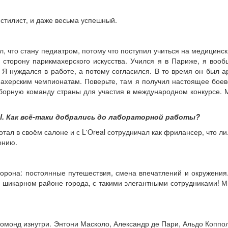
 стилист, и даже весьма успешный.
, что стану педиатром, потому что поступил учиться на медицинс
в сторону парикмахерского искусства. Учился я в Париже, я воо
 Я нуждался в работе, а потому согласился. В то время он был а
кмахерским чемпионатам. Поверьте, там я получил настоящее бое
 сборную команду страны для участия в международном конкурсе.
eal. Как всё-таки добрались до лабораторной работы?
тал в своём салоне и с L'Oreal сотрудничал как фрилансер, что ли
онию.
торона: постоянные путешествия, смена впечатлений и окружения
м шикарном районе города, с такими элегантными сотрудниками! 
 бомонд изнутри. Энтони Масколо, Александр де Пари, Альдо Коппо