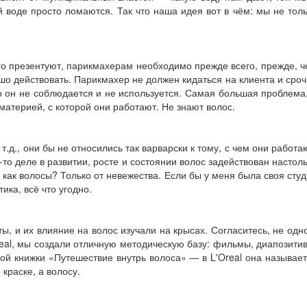
й воде просто ломаются. Так что наша идея вот в чём: мы не тол
 его презентуют, парикмахерам необходимо прежде всего, прежде, 
ошо действовать. Парикмахер не должен кидаться на клиента и сро
 он не соб­людается и не используется. Самая большая проблема
 материей, с которой они работают. Не знают волос.
т.д., они бы не относились так варварски к тому, с чем они работа
о деле в развитии, росте и сос­тоянии волос задействован настол
 как волосы? Только от невежества. Если бы у меня была своя сту
ика, всё что угодно.
ты, и их влияние на волос изучали на крысах. Согласитесь, не одн
real, мы создали отличную методическую базу: фильмы, диапозити
ой книжки «Путешествие внутрь волоса» — в L'Oreal она называе
краске, а волосу.