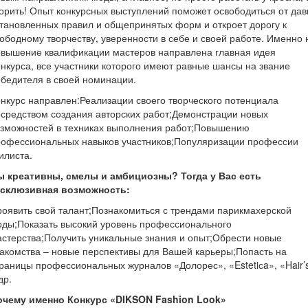
орить! Опыт конкурсных выступлений поможет освободиться от дав
тановленных правил и общепринятых форм и откроет дорогу к
ободному творчеству, уверенности в себе и своей работе. Именно 
овышение квалификации мастеров направлена главная идея
нкурса, все участники которого имеют равные шансы на звание
бедителя в своей номинации.
нкурс направлен:Реализации своего творческого потенциала
средством создания авторских работ;Демонстрации новых
озможностей в техниках выполнения работ;Повышению
рофессиональных навыков участников;Популяризации профессии
илиста.
ы креативны, смелы и амбициозны? Тогда у Вас есть
ксклюзивная возможность:
оявить свой талант;Познакомиться с трендами парикмахерской
ды;Показать высокий уровень профессионального
стерства;Получить уникальные знания и опыт;Обрести новые
акомства – новые перспективы для Вашей карьеры;Попасть на
раницы профессиональных журналов «Долорес», «Estetiсa», «Hair’
др.
очему именно Конкурс «DIKSON Fashion Look»