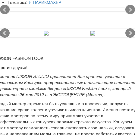
Тематика:
Я ПАРИКМАХЕР
IKSON FASHION LOOK
рогие друзья!
омпания DIKSON STUDIO приглашает Вас принять участие в
езависимом Конкурсе профессиональных и начинающих стилисто
арикмахеров и имиджмейкеров «DIKSON Fashion Look», который
остоится 26 мая 2012 г. в ЭКСПОЦЕНТРЕ (Москва).
ждый мастер стремится быть успешным в профессии, получить
изнание среди коллег и увеличить число клиентов. Именно поэтом
сячи мастеров по всему миру принимают участие в
офессиональных конкурсах парикмахерского искусства. Конкурсы
ют мастеру возможность совершенствовать свои навыки, следоват
вым направлениям моды, а главное, не просто работать у кресла, 