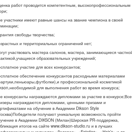
ценка работ проводится компетентным, высокопрофессиональным
юри;
е участники имеют равные шансы на звание чемпиона в своей
оминации;
рантия свободы творчества;
зрастных и территориальных ограничений нет;
гут участвовать мастера салонов, мастера, занимающиеся частно
актикой,учащиеся образовательных учреждений;
сплатное участие для всех конкурсантов;
есплатное обеспечение конкурсантов расходными материалами
фартуки,пеньюары,футболки),и профессиональной косметикой
kson,необходимой для выполнения работ во время конкурса;
е конкурсанты награждаются дипломами за участие в конкурсе;Все
ризеры награждаются дипломами, ценными призами и
ртификатами на обучение в Академии Dikson Style
осква)Победители получают уникальную возможность пройти
бучение в Академии DIKSON (Милан)Широкая PR-поддержка,
бликация итогов на сайте www.dikson-studio.ru и в лучших
офессиональных журналах «Долорес», «Estetica», «Hair’s» и др.