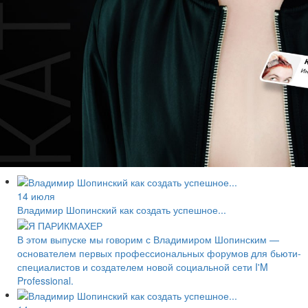
14 июля
Владимир Шопинский как создать успешное...
В этом выпуске мы говорим с Владимиром Шопинским —
основателем первых профессиональных форумов для бьюти-
специалистов и создателем новой социальной сети I'M
Professional.