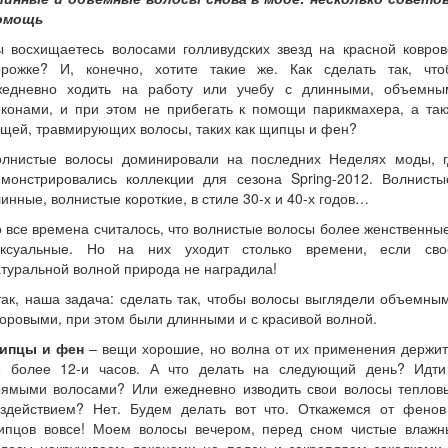
омощь
ы восхищаетесь волосами голливудских звезд на красной ковров
орожке? И, конечно, хотите такие же. Как сделать так, что
жедневно ходить на работу или учебу с длинными, объемны
оконами, и при этом не прибегать к помощи парикмахера, а так
щей, травмирующих волосы, таких как щипцы и фен?
олнистые волосы доминировали на последних Неделях моды, г
емонстрировались коллекции для сезона Spring-2012. Волнист
инные, волнистые короткие, в стиле 30-х и 40-х годов…
 все времена считалось, что волнистые волосы более женственны
ексуальные. Но на них уходит столько времени, если сво
туральной волной природа не наградила!
ак, наша задача: сделать так, чтобы волосы выглядели объемны
оровыми, при этом были длинными и с красивой волной.
ипцы и фен
– вещи хорошие, но волна от их применения держит
е более 12-и часов. А что делать на следующий день? Идти
рямыми волосами? Или ежедневно изводить свои волосы теплов
оздействием? Нет. Будем делать вот что. Откажемся от фенов
ипцов вовсе! Моем волосы вечером, перед сном чистые влажн