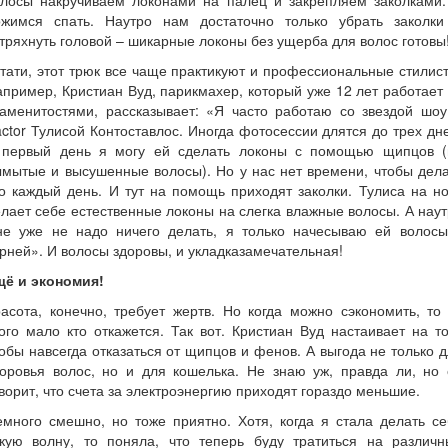
олосы накручиваем локонами на палец и закрепляем заколками.
ожимся спать. Наутро нам достаточно только убрать заколки
тряхнуть головой – шикарные локоны без ущерба для волос готовы
тати, этот трюк все чаще практикуют и профессиональные стилис
пример, Кристиан Вуд, парикмахер, который уже 12 лет работает
наменитостями, рассказывает: «Я часто работаю со звездой шоу
ctor Тулисой Контоставлос. Иногда фотосессии длятся до трех дн
 первый день я могу ей сделать локоны с помощью щипцов (
мытые и высушенные волосы). Но у нас нет времени, чтобы дел
о каждый день. И тут на помощь приходят заколки. Тулиса на н
лает себе естественные локоны на слегка влажные волосы. А нау
не уже не надо ничего делать, я только начесываю ей волосы
рней». И волосы здоровы, и укладказамечательная!
щё и экономия!
асота, конечно, требует жертв. Но когда можно сэкономить, то
ого мало кто откажется. Так вот. Кристиан Вуд настаивает на т
обы навсегда отказаться от щипцов и фенов. А выгода не только 
доровья волос, но и для кошелька. Не знаю уж, правда ли, но 
ворит, что счета за электроэнергию приходят гораздо меньшие.
много смешно, но тоже приятно. Хотя, когда я стала делать с
акую волну, то поняла, что теперь буду тратиться на различн