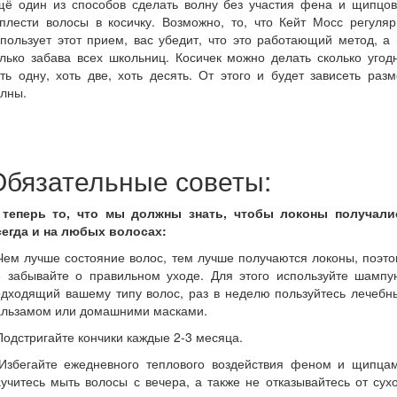
щё один из способов сделать волну без участия фена и щипцов
плести волосы в косичку. Возможно, то, что Кейт Мосс регуля
пользует этот прием, вас убедит, что это работающий метод, а
лько забава всех школьниц. Косичек можно делать сколько угод
ть одну, хоть две, хоть десять. От этого и будет зависеть раз
лны.
Обязательные советы:
 теперь то, что мы должны знать, чтобы локоны получали
сегда и на любых волосах:
Чем лучше состояние волос, тем лучше получаются локоны, поэт
е забывайте о правильном уходе. Для этого используйте шампун
одходящий вашему типу волос, раз в неделю пользуйтесь лечебн
альзамом или домашними масками.
Подстригайте кончики каждые 2-3 месяца.
 Избегайте ежедневного теплового воздействия феном и щипцам
учитесь мыть волосы с вечера, а также не отказывайтесь от сух