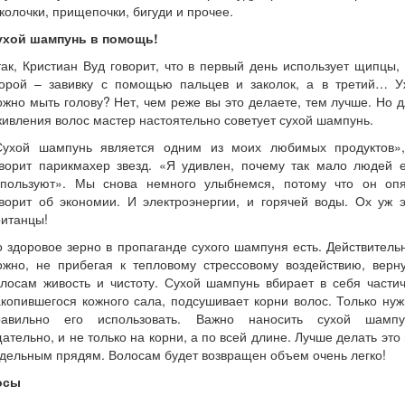
колочки, прищепочки, бигуди и прочее.
ухой шампунь в помощь!
ак, Кристиан Вуд говорит, что в первый день использует щипцы,
торой – завивку с помощью пальцев и заколок, а в третий… У
жно мыть голову? Нет, чем реже вы это делаете, тем лучше. Но 
ивления волос мастер настоятельно советует сухой шампунь.
Сухой шампунь является одним из моих любимых продуктов»,
оворит парикмахер звезд. «Я удивлен, почему так мало людей е
спользуют». Мы снова немного улыбнемся, потому что он опя
ворит об экономии. И электроэнергии, и горячей воды. Ох уж 
ританцы!
 здоровое зерно в пропаганде сухого шампуня есть. Действитель
ожно, не прибегая к тепловому стрессовому воздействию, верну
лосам живость и чистоту. Сухой шампунь вбирает в себя части
копившегося кожного сала, подсушивает корни волос. Только ну
равильно его использовать. Важно наносить сухой шампу
ательно, и не только на корни, а по всей длине. Лучше делать это
дельным прядям. Волосам будет возвращен объем очень легко!
осы