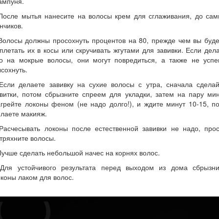
ампуня.
 После мытья нанесите на волосы крем для сглаживания, до сам
нчиков.
Волосы должны просохнуть процентов на 80, прежде чем вы буд
плетать их в косы или скручивать жгутами для завивки. Если дел
то на мокрые волосы, они могут повредиться, а также не успе
сохнуть.
 Если делаете завивку на сухие волосы с утра, сначала сделай
витки, потом сбрызните спреем для укладки, затем на пару ми
грейте локоны феном (не надо долго!), и ждите минут 10-15, п
лаете макияж.
 Расчесывать локоны после естественной завивки не надо, прос
тряхните волосы.
Лучше сделать небольшой начес на корнях волос.
 Для устойчивого результата перед выходом из дома сбрызни
коны лаком для волос.