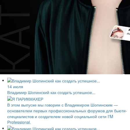
14 июля
Владимир Шопинский как создать успешное...
В этом выпуске мы говорим с Владимиром Шопинским —
основателем первых профессиональных форумов для бьюти-
специалистов и создателем новой социальной сети I'M
Professional.