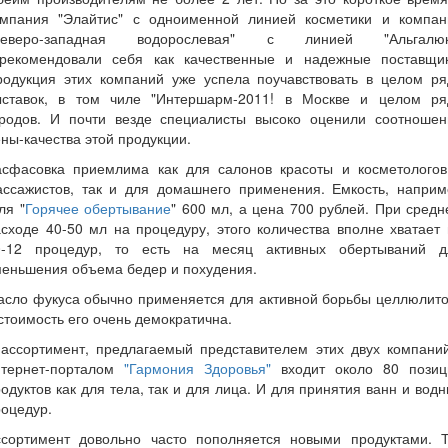
омпания "Элайтис" с одноименной линией косметики и компан
Северо-западная водорослевая" с линией "Альгалюк
арекомендовали себя как качественные и надежные поставщик
родукция этих компаний уже успела поучавствовать в целом ря
ыставок, в том чиле "Интершарм-2011! в Москве и целом ря
ородов. И почти везде специалисты высоко оценили соотношен
ны-качества этой продукции.
асфасовка приемлима как для салонов красоты и косметологов
ассажистов, так и для домашнего применения. Емкость, наприм
ля "
Горячее обертывание
" 600 мл, а цена 700 рублей. При сред
сходе 40-50 мл на процедуру, этого количества вполне хватает
0-12 процедур, то есть на месяц активных обертываний д
меньшения объема бедер и похудения.
асло фукуса обычно применяется для активной борьбы целлюлито
стоимость его очень демократична.
 ассортимент, предлагаемый представителем этих двух компаний
нтернет-порталом
"Гармония Здоровья"
входит около 80 позиц
одуктов как для тела, так и для лица. И для принятия ванн и вод
оцедур.
ссортимент довольно часто пополняется новыми продуктами. Т