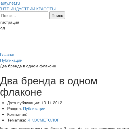
auty.net.ru
ЕНТР ИНДУСТРИИ КРАСОТЫ
гистрация
ход
Toggl
naviga
Главная
Публикации
Два бренда в одном флаконе
Два бренда в одном
флаконе
Дата публикации:
13.11.2012
Раздел:
Публикации
Компания:
Тематика:
Я КОСМЕТОЛОГ
беим производителям не более 2 лет. Но за это короткое время