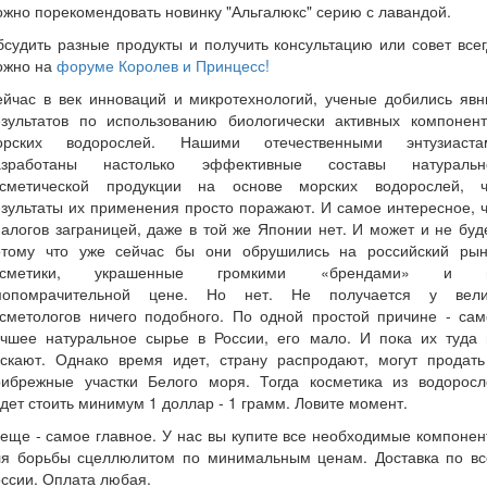
жно порекомендовать новинку "Альгалюкс" серию с лавандой.
судить разные продукты и получить консультацию или совет все
ожно на
форуме Королев и Принцесс!
ейчас в век инноваций и микротехнологий, ученые добились явн
езультатов по использованию биологически активных компонент
орских водорослей. Нашими отечественными энтузиаста
азработаны настолько эффективные составы натуральн
осметической продукции на основе морских водорослей, ч
зультаты их применения просто поражают. И самое интересное, 
алогов заграницей, даже в той же Японии нет. И может и не буд
отому что уже сейчас бы они обрушились на российский рын
осметики, украшенные громкими «брендами» и 
мопомрачительной цене. Но нет. Не получается у вели
осметологов ничего подобного. По одной простой причине - сам
учшее натуральное сырье в России, его мало. И пока их туда 
ускают. Однако время идет, страну распродают, могут продать
рибрежные участки Белого моря. Тогда косметика из водоросл
дет стоить минимум 1 доллар - 1 грамм. Ловите момент.
еще - самое главное. У нас вы купите все необходимые компоне
ля борьбы сцеллюлитом по минимальным ценам. Доставка по вс
ссии. Оплата любая.