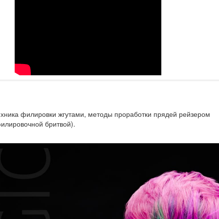
хника филировки жгутами, методы проработки прядей рейзером
илировочной бритвой).