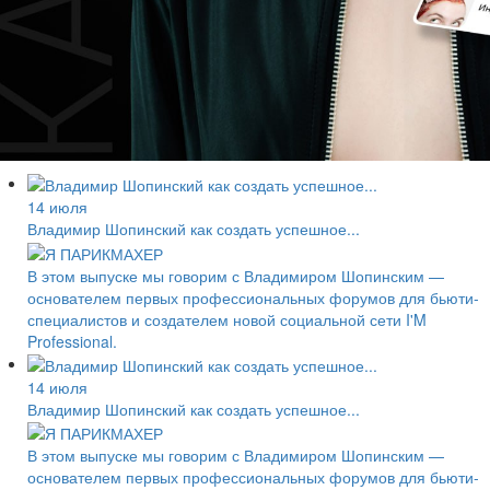
14 июля
Владимир Шопинский как создать успешное...
В этом выпуске мы говорим с Владимиром Шопинским —
основателем первых профессиональных форумов для бьюти-
специалистов и создателем новой социальной сети I'M
Professional.
14 июля
Владимир Шопинский как создать успешное...
В этом выпуске мы говорим с Владимиром Шопинским —
основателем первых профессиональных форумов для бьюти-