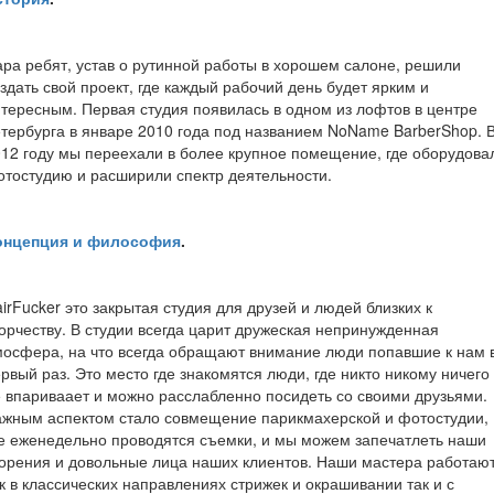
ра ребят, устав о рутинной работы в хорошем салоне, решили
здать свой проект, где каждый рабочий день будет ярким и
тересным. Первая студия появилась в одном из лофтов в центре
тербурга в январе 2010 года под названием NoName BarberShop. 
12 году мы переехали в более крупное помещение, где оборудова
тостудию и расширили спектр деятельности.
онцепция и философия
.
irFucker это закрытая студия для друзей и людей близких к
орчеству. В студии всегда царит дружеская непринужденная
осфера, на что всегда обращают внимание люди попавшие к нам 
рвый раз. Это место где знакомятся люди, где никто никому ничего
 впариваает и можно расслабленно посидеть со своими друзьями.
ажным аспектом стало совмещение парикмахерской и фотостудии,
е еженедельно проводятся съемки, и мы можем запечатлеть наши
орения и довольные лица наших клиентов. Наши мастера работаю
к в классических направлениях стрижек и окрашивании так и с