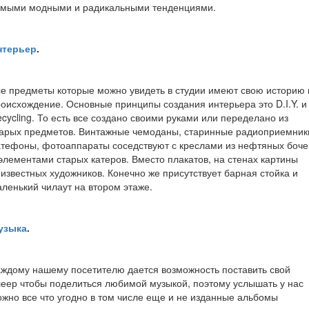
амыми модными и радикальными тенденциями.
нтерьер
.
е предметы которые можно увидеть в студии имеют свою историю 
оисхождение. Основные принципы создания интерьера это D.I.Y. и
cycling. То есть все создано своими руками или переделано из
тарых предметов. Винтажные чемоданы, старинные радиоприемник
тефоны, фотоаппараты соседствуют с креслами из нефтяных боче
элементами старых катеров. Вместо плакатов, на стенах картины
известных художников. Конечно же присутствует барная стойка и
ленький чилаут на втором этаже.
узыка
.
ждому нашему посетителю дается возможность поставить свой
еер чтобы поделиться любимой музыкой, поэтому услышать у нас
жно все что угодно в том числе еще и не изданные альбомы