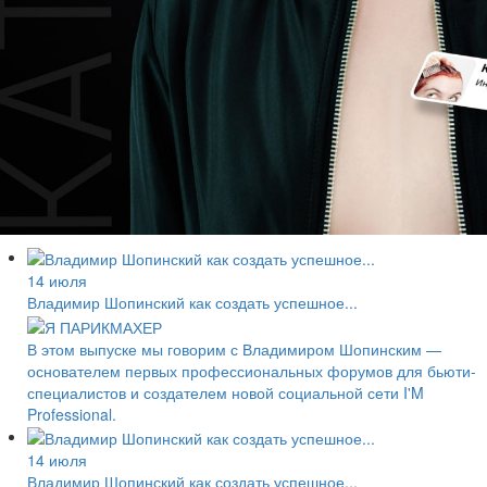
14 июля
Владимир Шопинский как создать успешное...
В этом выпуске мы говорим с Владимиром Шопинским —
основателем первых профессиональных форумов для бьюти-
специалистов и создателем новой социальной сети I'M
Professional.
14 июля
Владимир Шопинский как создать успешное...