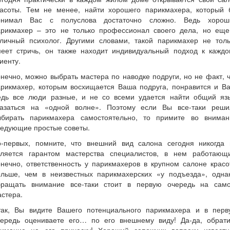
расоты. Тем не менее, найти хорошего парикмахера, который 
онимал Вас с полуслова достаточно сложно. Ведь хорош
арикмахер – это не только профессионал своего дела, но еще
тличный психолог. Другими словами, такой парикмахер не толь
меет стричь, он также находит индивидуальный подход к каждо
иенту.
нечно, можно выбрать мастера по наводке подруги, но не факт, 
арикмахер, которым восхищается Ваша подруга, понравится и Ва
едь все люди разные, и не со всеми удается найти общий язы
казаться на «одной волне». Поэтому если Вы все-таки реши
ыбирать парикмахера самостоятельно, то примите во вниман
ледующие простые советы.
о-первых, помните, что внешний вид салона сегодня никогда 
вляется гарантом мастерства специалистов, в нем работающи
нечно, ответственность у парикмахеров в крупном салоне крас
ольше, чем в неизвестных парикмахерских «у подъезда», однак
бращать внимание все-таки стоит в первую очередь на само
стера.
так, Вы видите Вашего потенциального парикмахера и в перв
чередь оцениваете его… по его внешнему виду! Да-да, обрати