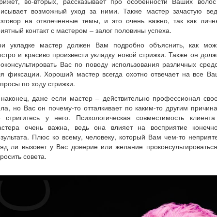
трижет, во-вторых, рассказывает про особенности Ваших волос
писывает возможный уход за ними. Также мастер зачастую вед
азговор на отвлеченные темы, и это очень важно, так как личн
иятный контакт с мастером – залог половины успеха.
ри укладке мастер должен Вам подробно объяснить, как мож
стро и красиво произвести укладку новой стрижки. Также он дол
оконсультировать Вас по поводу использования различных сред
ля фиксации. Хороший мастер всегда охотно отвечает на все Ва
просы по ходу стрижки.
 наконец, даже если мастер – действительно профессионал свое
ла, но Вас он почему-то отталкивает по каким-то другим причин
е стригитесь у него. Психологическая совместимость клиента
астера очень важна, ведь она влияет на восприятие конечно
зультата. Плюс ко всему, человеку, который Вам чем-то неприят
яд ли вызовет у Вас доверие или желание проконсультироватьс
росить совета.