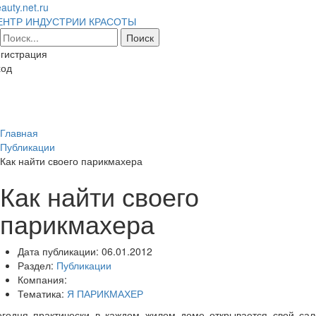
auty.net.ru
ЕНТР ИНДУСТРИИ КРАСОТЫ
гистрация
ход
Toggl
naviga
Главная
Публикации
Как найти своего парикмахера
Как найти своего
парикмахера
Дата публикации:
06.01.2012
Раздел:
Публикации
Компания:
Тематика:
Я ПАРИКМАХЕР
егодня практически в каждом жилом доме открывается свой сал