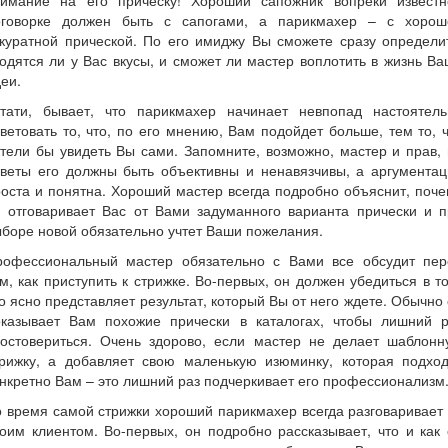
нимание на его прическу! Хороший сапожник вопреки известн
оговорке должен быть с сапогами, а парикмахер – с хорош
куратной прической. По его имиджу Вы сможете сразу определи
одятся ли у Вас вкусы, и сможет ли мастер воплотить в жизнь В
еи.
стати, бывает, что парикмахер начинает невпопад настоятель
ветовать то, что, по его мнению, Вам подойдет больше, тем то, 
тели бы увидеть Вы сами. Запомните, возможно, мастер и прав,
оветы его должны быть объективны и ненавязчивы, а аргументац
оста и понятна. Хороший мастер всегда подробно объяснит, поч
н отговаривает Вас от Вами задуманного варианта прически и п
боре новой обязательно учтет Ваши пожелания.
рофессиональный мастер обязательно с Вами все обсудит пер
м, как приступить к стрижке. Во-первых, он должен убедиться в т
о ясно представляет результат, который Вы от него ждете. Обычно
оказывает Вам похожие прически в каталогах, чтобы лишний р
достовериться. Очень здорово, если мастер не делает шаблонн
трижку, а добавляет свою маленькую изюминку, которая подход
нкретно Вам – это лишний раз подчеркивает его профессионализм
 время самой стрижки хороший парикмахер всегда разговаривает
оим клиентом. Во-первых, он подробно рассказывает, что и как