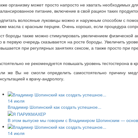
кже организму может просто напросто не хватать необходимых для 
алансированное питание, включение в свой рацион таких продуктов
дпитать волосяные луковицы можно и наружным способом с помощь
кже масла с красным перцем. Очень хорошо, если процедура сопр
ст бороды также можно стимулировать увеличением физической ак
о в первую очередь сказывается на росте бороды. Увеличить уров
вышается при регулярных занятиях сексом, а также просто при пр
стоятельно не рекомендуется повышать уровень тестостерона в кр
сли же Вы не смогли определить самостоятельно причину медле
нсультацией к врачу-андрологу.
14 июля
Владимир Шопинский как создать успешное...
В этом выпуске мы говорим с Владимиром Шопинским — основа
14 июля