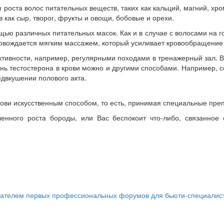
роста волос питательных веществ, таких как кальций, магний, хром
 как сыр, творог, фрукты и овощи, бобовые и орехи.
ю различных питательных масок. Как и в случае с волосами на го
овождается мягким массажем, который усиливает кровообращение и
тивности, например, регулярными походами в тренажерный зал. В
ень тестостерона в крови можно и другими способами. Например,
едвкушении полового акта.
ови искусственным способом, то есть, принимая специальные препа
нного роста бороды, или Вас беспокоит что-либо, связанное 
телем первых профессиональных форумов для бьюти-специалистов 