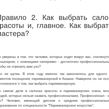
Правило 2. Как выбрать сало
красоты и, главное. Как выбрат
мастера?
 уверены в том, что человек, которых ходит вокруг вас, спеленут
еньюаром, с ножницами наперевес - достаточно профессиональны
обы не отрезать вам ухо?
то не шутка. В этом году именно так закончилось для одного 
иентов посещение парикмахерской в Казани. Наверное он не ос
спокоился о том, как выбрать парикмахерскую.
а самом деле в салонах красоты и парикмахерских очень мно
дей, которых нельзя назвать профессионалами. Профессионал - 
то? Человек, имеющий диплом о среднем профессиональн
разовании по специальности "Парикмахерское искусство".