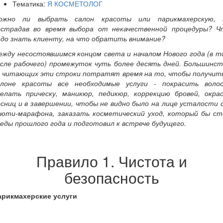
Тематика:
Я КОСМЕТОЛОГ
ожно ли выбрать салон красоты или парикмахерскую, 
острадав во время выбора от некачественной процедуры? Ч
адо знать клиенту, на что обратить внимание?
ежду несостоявшимся концом света и началом Нового года (в т
исле рабочего) промежуток чуть более десять дней. Большинст
з читающих эти строки потратят время на то, чтобы получить
алоне красоты все необходимые услуги - покрасить волос
делать прическу, маникюр, педикюр, коррекцию бровей, окрас
есниц и в завершении, чтобы не видно было на лице усталости 
ьюти-марафона, заказать косметический уход, который бы ст
еды прошлого года и подготовил к встрече будущего.
Правило 1. Чистота и
безопасность
арикмахерские услуги