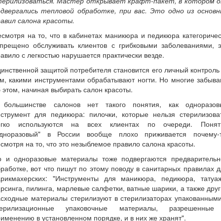
терилизоваться. Мастер открывает крафт-пакет, в котором о
одвергались тепловой обработке, при вас. Это одно из основн
равил салона красоты.
смотря на то, что в кабинетах маникюра и педикюра категориче
апрещено обслуживать клиентов с грибковыми заболеваниями, э
авило с легкостью нарушается практически везде.
инственной защитой потребителя становится его личный контроль
м, какими инструментами обрабатывают ногти. Но многие забыв
 этом, начиная выбирать салон красоты.
 большинстве салонов нет такого понятия, как одноразов
нструмент для педикюра: пилочки, которые нельзя стерилизоват
егко используются на всех клиентах по очереди. Понят
одноразовый" в России вообще плохо приживается почему-т
смотря на то, что это незыблемое правило салона красоты.
о и одноразовые материалы тоже подвергаются предварительн
работке, вот что пишут по этому поводу в санитарных правилах 
арикмахерских: "Инструменты для маникюра, педикюра, татуаж
рсинга, пилинга, марлевые салфетки, ватные шарики, а также дру
асходные материалы стерилизуют в стерилизаторах упакованными
терилизационные упаковочные материалы, разрешенные
именению в установленном порядке, и в них же хранят".