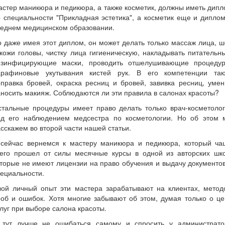
стер маникюра и педикюра, а также косметик, должны иметь дип
 специальности "Прикладная эстетика", а косметик еще и дипло
реднем медицинском образовании.
 даже имея этот диплом, он может делать только массаж лица, 
кожи головы, чистку лица гигиеническую, накладывать питательн
езинфицирующие маски, проводить отшелушивающие процедур
арафиновые укутывания кистей рук. В его компетенции так
правка бровей, окраска ресниц и бровей, завивка ресниц, уме
носить макияж. Соблюдаются ли эти правила в салонах красоты?
стальные процедуры имеет право делать только врач-косметолог
од его наблюдением медсестра по косметологии. Но об этом 
сскажем во второй части нашей статьи.
 сейчас вернемся к мастеру маникюра и педикюра, который ча
сего прошел от силы месячные курсы в одной из авторских шко
торые не имеют лицензии на право обучения и выдачу документо
ециальности.
вой личный опыт эти мастера зарабатывают на клиентах, метод
об и ошибок. Хотя многие забывают об этом, думая только о ц
луг при выборе салона красоты.
 тут лучше не ошибаться самому и спросить у администрато