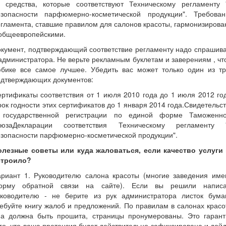
е средства, которые соответствуют Техническому регламенту 
езопасности парфюмерно-косметической продукции". Требован
гламента, ставшие правилом для салонов красоты, гармонизиров
 общеевропейскими.
кумент, подтверждающий соответствие регламенту надо спрашив
администратора. Не верьте рекламным буклетам и заверениям , чт
юбике все самое лучшее. Убедить вас может только один из тр
одтверждающих документов:
ртификаты соответствия от 1 июля 2010 года до 1 июля 2012 го
ок годности этих сертификатов до 1 января 2014 года.Свидетельс
 государственной регистрации по единой форме Таможенно
оюзаДекларации соответствия Техническому регламенту 
зопасности парфюмерно-косметической продукции".
олезные советы или куда жаловаться, если качество услуги 
строило?
ариант 1. Руководителю салона красоты (многие заведения име
орму обратной связи на сайте). Если вы решили написа
уководителю - не берите из рук администратора листок бумаг
ебуйте книгу жалоб и предложений. По правилам в салонах крас
на должна быть прошита, страницы пронумерованы. Это гарант
го, что ваша претензия будет действительно зафиксирована и дой