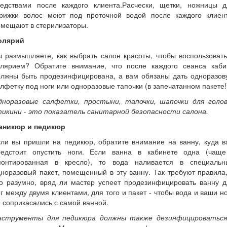
редствами после каждого клиента.Расчески, щетки, ножницы д
трижки волос моют под проточной водой после каждого клиент
омещают в стерилизаторы.
олярий
 размышляете, как выбрать салон красоты, чтобы воспользоват
олярием? Обратите внимание, что после каждого сеанса каби
олжны быть продезинфицирована, а вам обязаны дать одноразов
лфетку под ноги или одноразовые тапочки (в запечатанном пакете!
дноразовые салфетки, простыни, тапочки, шапочки для голов
тикини - это показатель санитарной безопасности салона.
аникюр и педикюр
сли вы пришли на педикюр, обратите внимание на ванну, куда в
редстоит опустить ноги. Если ванна в кабинете одна (чаще
монтированная в кресло), то вода наливается в специальн
норазовый пакет, помещенный в эту ванну. Так требуют правила
то разумно, вряд ли мастер успеет продезинфицировать ванну д
г между двумя клиентами, для того и пакет - чтобы вода и ваши н
 соприкасались с самой ванной.
нструменты для педикюра должны также дезинфицироваться