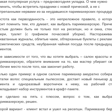
мая популярная услуга – предновогодняя укладка. О чем нужно
мнить, чтобы встретить праздники с новой прической, а не с
трепанными нервами из-за неудавшихся парикмахерских процеду
истота как первозданность - это непреложное правило, о котор
оит помнить тем, кто думает, как выбрать парикмахерскую. Прич
истым должен быть не только пол на ресепшн, но и окна, стек
вери, туалет (с графиком почасовой уборки). Насторажива
хватанные журналы, облитые чаем, обтерханные буклеты с рекла
сметических средств, неубранная чайная посуда после предыду
иентов.
е зависимости от того, что вы хотите выбрать – салон красоты 
рикмахерскую, обратите внимание на то, как мастер убирает с
бочее место после того, как закончит работу.
лько один пример: в одном салоне парикмахер аккуратно собир
статки волос специальным пылесосом, достает новый пеньюар д
лиента и одноразовый воротничок к нему, на рабочий ст
кладывает набор инструментов в крафт-пакете.
се сделано на пять с плюсом, вопрос о том, как выбра
рикмахерскую, решен.
орой вариант - клиент встал и ушел на ресепшн. Парикмахер бе