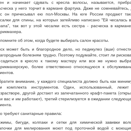
ен и начинает сдувать с кресла волосы, называется, прибра
сческа у него торчит в кармане фартука. Даже не сомневайтесь,
ас он причесывал ею пол-Москвы. На юге России продают так
салки для спины, на которых затейливо написано "Ей чесалась 
апа", так вот у этой чесалки есть сестра - расческа в карман
арикмахера.
помните об этом, когда будете выбирать салон красоты.
ск может быть и благородное дело, но педикулез (вши) отнест
агородным болезням трудно. Поэтому подумайте, стоит ли рисков
 садиться в кресло к такому мастеру или все же нужно выбра
арикмахерскую, более ответственно относящуюся к обслуживан
иентов.
ратите внимание, у каждого специалиста должно быть как мини
ри комплекта инструментов. Один, использованный, лежит
зрастворе, другой достают из запечатанного крафт-пакета (откр
и вас и им работают), третий стерилизуется в ожидании следующ
иента.
о требуют санитарные правила:
ажимы, бигуди, колпаки и сетки для химической завивки воло
апочки для мелирования моют под проточной водой с моющи