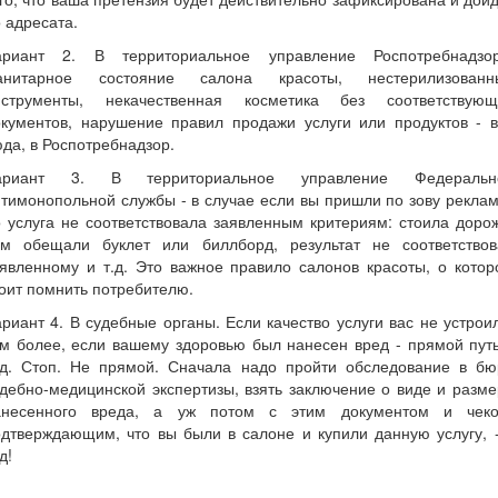
 адресата.
ариант 2. В территориальное управление Роспотребнадзор
анитарное состояние салона красоты, нестерилизованн
нструменты, некачественная косметика без соответствующ
окументов, нарушение правил продажи услуги или продуктов - в
да, в Роспотребнадзор.
ариант 3. В территориальное управление Федеральн
тимонопольной службы - в случае если вы пришли по зову рекла
 услуга не соответствовала заявленным критериям: стоила доро
ем обещали буклет или биллборд, результат не соответствов
явленному и т.д. Это важное правило салонов красоты, о кото
оит помнить потребителю.
риант 4. В судебные органы. Если качество услуги вас не устрои
м более, если вашему здоровью был нанесен вред - прямой пут
уд. Стоп. Не прямой. Сначала надо пройти обследование в бю
дебно-медицинской экспертизы, взять заключение о виде и разм
анесенного вреда, а уж потом с этим документом и чеко
дтверждающим, что вы были в салоне и купили данную услугу, 
д!