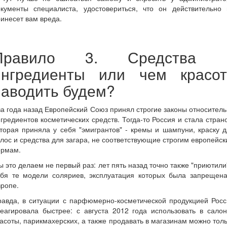
окументы специалиста, удостовериться, что он действительно 
инесет вам вреда.
Правило 3. Средства 
ингредиенты или чем красот
наводить будем?
а года назад Европейский Союз принял строгие законы относител
гредиентов косметических средств. Тогда-то Россия и стала стран
торая приняла у себя "эмигрантов" - кремы и шампуни, краску 
лос и средства для загара, не соответствующие строгим европейс
ормам.
 это делаем не первый раз: лет пять назад точно также "приютили
ебя те модели соляриев, эксплуатация которых была запрещена
ропе.
равда, в ситуации с парфюмерно-косметической продукцией Росс
еагировала быстрее: с августа 2012 года использовать в сало
асоты, парикмахерских, а также продавать в магазинам можно тол