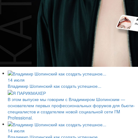
14 июля
Владимир Шопинский как создать успешное...
В этом выпуске мы говорим с Владимиром Шопинским —
основателем первых профессиональных форумов для бьюти-
специалистов и создателем новой социальной сети I'M
Professional.
14 июля
Владимир Шопинский как создать успешное...