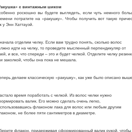
Ракушка» с винтажным шиком
собенно роскошно вы будете выглядеть, если чуть немного боль
емени потратите на «ракушку». Чтобы получить вот такую приче
к у Энн Хаттауэй.
начала отделим челку. Если вам трудно понять, сколько волос
лжно идти на челку, то проведите мысленный перпендикуляр от
ей, и все, что спереди – это и будет челкой. Отделите челку резин
и заколкой, чтобы она пока не мешала.
еперь делаем классическую «ракушку», как уже было описано выше
астало время поработать с челкой. Из волос челки нужно
ормировать валик. Его можно сделать очень легко,
спользовавшись флаконом лака для волос или любым другим
аконом, не более пяти сантиметров в диаметре.
берите флакон, придерживая сформированный валик рукой, чтобы