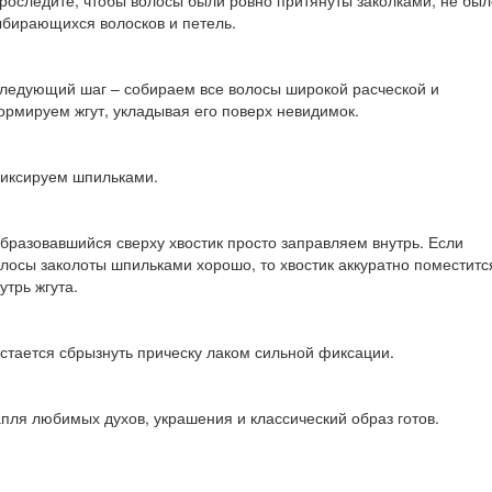
роследите, чтобы волосы были ровно притянуты заколками, не был
бирающихся волосков и петель.
ледующий шаг – собираем все волосы широкой расческой и
рмируем жгут, укладывая его поверх невидимок.
иксируем шпильками.
бразовавшийся сверху хвостик просто заправляем внутрь. Если
лосы заколоты шпильками хорошо, то хвостик аккуратно поместитс
утрь жгута.
стается сбрызнуть прическу лаком сильной фиксации.
пля любимых духов, украшения и классический образ готов.