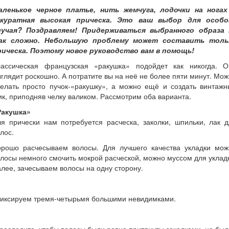
аленькое черное платье, нить жемчуга, лодочки на ногах
ккуратная высокая прическа. Это ваш выбор для особо
лучая? Поздравляем! Придерживаться выбранного образа 
ак сложно. Небольшую проблему может составить толь
рическа. Поэтому новое руководство вам в помощь!
лассическая французская «ракушка» подойдет как никогда. О
глядит роскошно. А потратите вы на неё не более пяти минут. Мо
делать просто пучок-«ракушку», а можно ещё и создать винтажн
к, приподняв челку валиком. Рассмотрим оба варианта.
Ракушка»
я прически нам потребуется расческа, заколки, шпильки, лак 
лос.
орошо расчесываем волосы. Для лучшего качества укладки мож
лосы немного смочить мокрой расческой, можно муссом для уклад
лее, зачесываем волосы на одну сторону.
иксируем тремя-четырьмя большими невидимками.