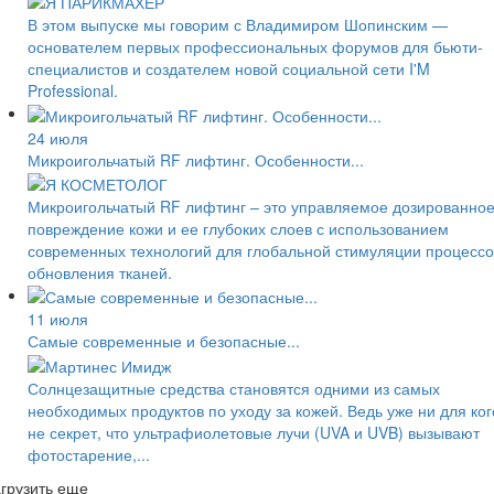
В этом выпуске мы говорим с Владимиром Шопинским —
основателем первых профессиональных форумов для бьюти-
специалистов и создателем новой социальной сети I'M
Professional.
24 июля
Микроигольчатый RF лифтинг. Особенности...
Микроигольчатый RF лифтинг – это управляемое дозированно
повреждение кожи и ее глубоких слоев с использованием
современных технологий для глобальной стимуляции процессо
обновления тканей.
11 июля
Самые современные и безопасные...
Солнцезащитные средства становятся одними из самых
необходимых продуктов по уходу за кожей. Ведь уже ни для ког
не секрет, что ультрафиолетовые лучи (UVA и UVB) вызывают
фотостарение,...
грузить еще