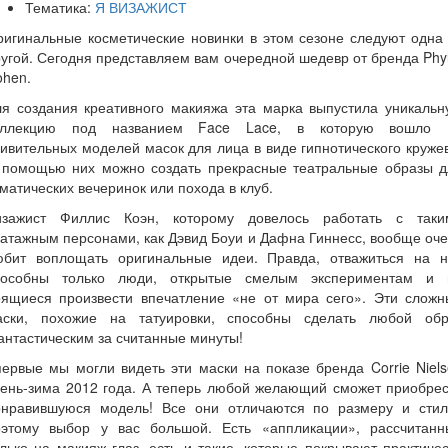
Тематика:
Я ВИЗАЖИСТ
игинальные косметические новинки в этом сезоне следуют одна
угой. Сегодня представляем вам очередной шедевр от бренда Phyl
ohen.
ля создания креативного макияжа эта марка выпустила уникальн
оллекцию под названием Face Lace, в которую вошло 
ивительных моделей масок для лица в виде гипнотического круже
 помощью них можно создать прекрасные театральные образы д
матических вечеринок или похода в клуб.
изажист Филлис Коэн, которому довелось работать с таки
атажным персонами, как Дэвид Боуи и Дафна Гиннесс, вообще оч
юбит воплощать оригинальные идеи. Правда, отважиться на н
пособны только люди, открытые смелым экспериментам и 
оящиеся произвести впечатление «не от мира сего». Эти сложн
аски, похожие на татуировки, способны сделать любой обр
нтастическим за считанные минуты!
ервые мы могли видеть эти маски на показе бренда Corrie Niel
сень-зима 2012 года. А теперь любой желающий сможет приобрес
онравившуюся модель! Все они отличаются по размеру и стил
оэтому выбор у вас большой. Есть «аппликации», рассчитанн
лько на макияж глаз, есть и такие, которые покрывают практиче