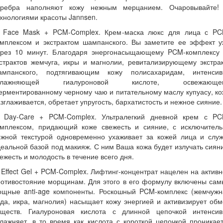
еребра наполняют кожу нежным мерцанием. Очаровывайте!
хнологиями красоты Jannsen.
. Face Mask + PCM-Complex. Крем-маска люкс для лица с PC
омплексом и экстрактом шампанского. Вы заметите ее эффект у
ерез 10 минут. Благодаря энергонасыщающему PCM-комплексу 
страктов жемчуга, икры и магнолии, ревитализирующему экстра
ампанского, подтягивающим кожу полисахаридам, интенсив
влажняющей гиалуроновой кислоте, освежающе
рментированному черному чаю и питательному маслу купуасу, к
зглаживается, обретает упругость, бархатистость и нежное сияние.
. Day-Care + PCM-Complex. Ультралегкий дневной крем с PC
омплексом, придающий коже свежесть и сияние, с исключитель
ежной текстурой одновременно ухаживает за кожей лица и служ
еальной базой под макияж. С ним Ваша кожа будет излучать сиян
ежесть и молодость в течение всего дня.
 Effect Gel + PCM-Complex. Лифтинг-концентрат нацелен на актив
ротивостояние морщинам. Для этого в его формулу включены сам
ощные anti-age компоненты. Роскошный PCM-комплекс (жемчужн
да, икра, магнолия) насыщает кожу энергией и активизирует об
еществ. Гиалуроновая кислота с длинной цепочкой интенсив
лажняет, в то время как кислота с короткой цепочкой проникае