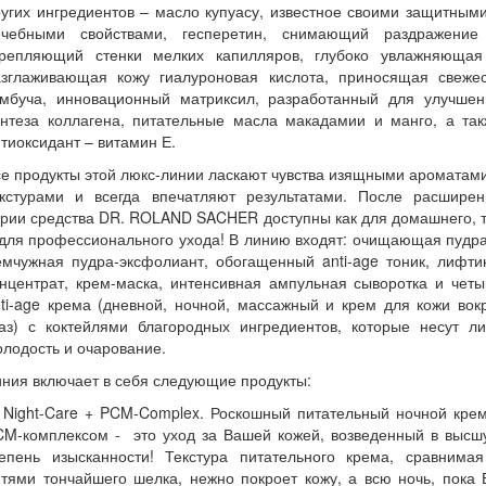
угих ингредиентов – масло купуасу, известное своими защитным
ечебными свойствами, гесперетин, снимающий раздражение
крепляющий стенки мелких
капилляров, глубоко увлажняющая
азглаживающая кожу гиалуроновая кислота, приносящая свежес
омбуча, инновационный матриксил, разработанный для улучшен
интеза коллагена, питательные масла макадамии и манго, а так
тиоксидант – витамин Е.
е продукты этой люкс-линии ласкают чувства изящными ароматам
екстурами и всегда впечатляют результатами. После расширен
рии средства DR. ROLAND SACHER доступны как для домашнего, 
для профессионального ухода! В линию входят: очищающая пудр
мчужная пудра-эксфолиант, обогащенный anti-age тоник, лифти
нцентрат, крем-маска, интенсивная ампульная сыворотка и чет
ti-age крема (дневной, ночной, массажный и крем для кожи вок
лаз) с коктейлями благородных ингредиентов, которые несут ли
лодость и очарование.
ния включает в себя следующие продукты:
 Night-Care + PCM-Complex. Роскошный питательный ночной кре
CM-комплексом - это уход за Вашей кожей, возведенный в высш
тепень изысканности! Текстура питательного крема, сравнимая
тями тончайшего шелка, нежно покроет кожу, а всю ночь, пока