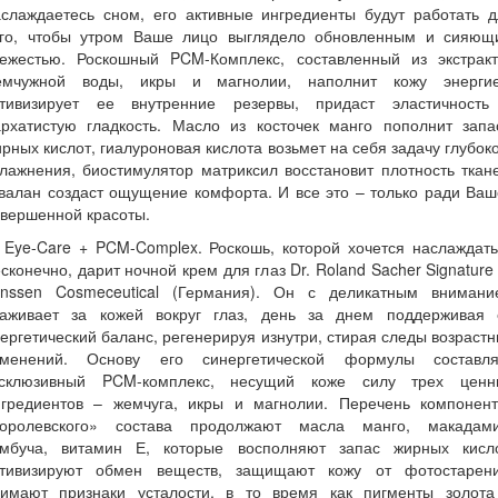
аслаждаетесь сном, его активные ингредиенты будут работать д
ого, чтобы утром Ваше лицо выглядело обновленным и сияющ
вежестью. Роскошный PCM-Комплекс, составленный из экстракт
емчужной воды, икры и магнолии, наполнит кожу энергие
ктивизирует ее внутренние резервы, придаст эластичность
архатистую гладкость. Масло из косточек манго пополнит запа
рных кислот, гиалуроновая кислота возьмет на себя задачу глубок
лажнения, биостимулятор матриксил восстановит плотность ткан
валан создаст ощущение комфорта. И все это – только ради Ва
вершенной красоты.
 Eye-Care + PCM-Complex. Роскошь, которой хочется наслаждат
сконечно, дарит ночной крем для глаз Dr. Roland Sacher Signature
anssen Cosmeceutical (Германия). Он с деликатным внимани
хаживает за кожей вокруг глаз, день за днем поддерживая 
ергетический баланс, регенерируя изнутри, стирая следы возраст
зменений. Основу его синергетической формулы составля
ксклюзивный PCM-комплекс, несущий коже силу трех ценн
нгредиентов – жемчуга, икры и магнолии. Перечень компонент
королевского» состава продолжают масла манго, макадами
омбуча, витамин Е, которые восполняют запас жирных кисло
ктивизируют обмен веществ, защищают кожу от фотостарени
нимают признаки усталости, в то время как пигменты золота