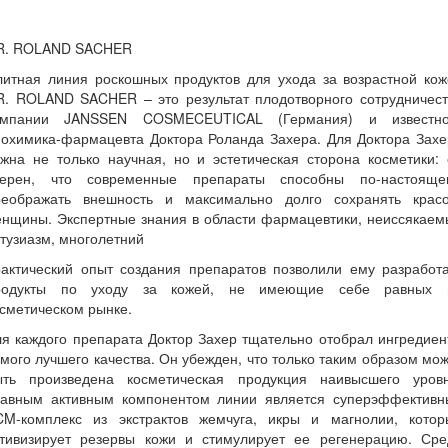
R. ROLAND SACHER
литная линия роскошных продуктов для ухода за возрастной кож
R. ROLAND SACHER – это результат плодотворного сотрудничест
омпании JANSSEN COSMECEUTICAL (Германия) и известно
иохимика-фармацевта Доктора Роланда Захера. Для Доктора Захе
жна не только научная, но и эстетическая сторона косметики:
верен, что современные препараты способны по-настояще
реображать внешность и максимально долго сохранять красо
енщины. Экспертные знания в области фармацевтики, неиссякаем
тузиазм, многолетний
рактический опыт создания препаратов позволили ему разработа
родукты по уходу за кожей, не имеющие себе равных 
сметическом рынке.
я каждого препарата Доктор Захер тщательно отобрал ингредие
мого лучшего качества. Он убежден, что только таким образом мо
ыть произведена косметическая продукция наивысшего уровн
лавным активным компонентом линии является суперэффективн
CM-комплекс из экстрактов жемчуга, икры и магнолии, котор
ктивизирует резервы кожи и стимулирует ее регенерацию. Сре