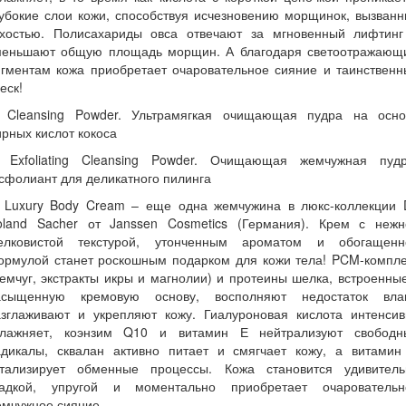
убокие слои кожи, способствуя исчезновению морщинок, вызван
ухостью. Полисахариды овса отвечают за мгновенный лифтинг
меньшают общую площадь морщин. А благодаря светоотражающ
игментам кожа приобретает очаровательное сияние и таинственн
еск!
. Cleansing Powder. Ультрамягкая очищающая пудра на осно
рных кислот кокоса
. Exfoliating Cleansing Powder. Очищающая жемчужная пудр
сфолиант для деликатного пилинга
. Luxury Body Cream – еще одна жемчужина в люкс-коллекции D
oland Sacher от Janssen Cosmetics (Германия). Крем с нежн
елковистой текстурой, утонченным ароматом и обогащенн
ормулой станет роскошным подарком для кожи тела! PCM-компле
емчуг, экстракты икры и магнолии) и протеины шелка, встроенны
асыщенную кремовую основу, восполняют недостаток влаг
азглаживают и укрепляют кожу. Гиалуроновая кислота интенсив
влажняет, коэнзим Q10 и витамин Е нейтрализуют свободн
адикалы, сквалан активно питает и смягчает кожу, а витамин
атализирует обменные процессы. Кожа становится удивитель
ладкой, упругой и моментально приобретает очаровательн
емчужное сияние.