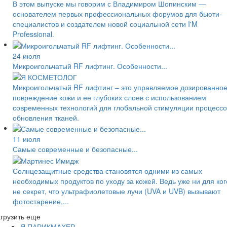
В этом выпуске мы говорим с Владимиром Шопинским —
основателем первых профессиональных форумов для бьюти-
специалистов и создателем новой социальной сети I'M
Professional.
24 июля
Микроигольчатый RF лифтинг. Особенности...
Микроигольчатый RF лифтинг – это управляемое дозированно
повреждение кожи и ее глубоких слоев с использованием
современных технологий для глобальной стимуляции процессо
обновления тканей.
11 июля
Самые современные и безопасные...
Солнцезащитные средства становятся одними из самых
необходимых продуктов по уходу за кожей. Ведь уже ни для ког
не секрет, что ультрафиолетовые лучи (UVA и UVB) вызывают
фотостарение,...
грузить еще
Я ПАРИКМАХЕР