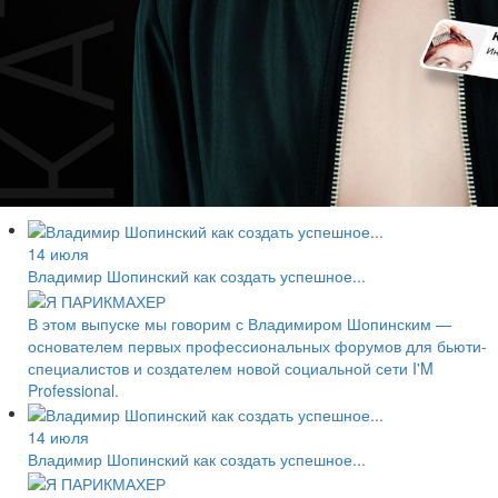
14 июля
Владимир Шопинский как создать успешное...
В этом выпуске мы говорим с Владимиром Шопинским —
основателем первых профессиональных форумов для бьюти-
специалистов и создателем новой социальной сети I'M
Professional.
14 июля
Владимир Шопинский как создать успешное...