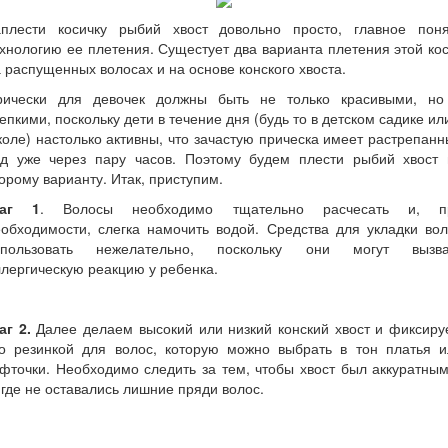
аплести косичку рыбий хвост довольно просто, главное поня
хнологию ее плетения. Сущестует два варианта плетения этой ко
 распущенных волосах и на основе конского хвоста.
рически для девочек должны быть не только красивыми, но
епкими, поскольку дети в течение дня (будь то в детском садике ил
оле) настолько активны, что зачастую прическа имеет растрепан
ид уже через пару часов. Поэтому будем плести рыбий хвост 
орому варианту. Итак, приступим.
аг 1
. Волосы необходимо тщательно расчесать и, п
обходимости, слегка намочить водой. Средства для укладки во
спользовать нежелательно, поскольку они могут вызва
лергическую реакцию у ребенка.
аг 2.
Далее делаем высокий или низкий конский хвост и фиксиру
го резинкой для волос, которую можно выбрать в тон платья и
фточки. Необходимо следить за тем, чтобы хвост был аккуратны
где не оставались лишние пряди волос.