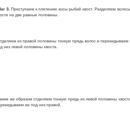
аг 3.
Приступаем к плетению косы рыбий хвост. Разделяем волос
осте на две равные половины.
деляем из правой половины тонкую прядь волос и перекидываем
д низ левой половины хвоста.
ким же образом отделяем тонкую прядь из левой половины хвост
рекидываем ее под низ правой.