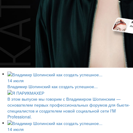
14 июля
Владимир Шопинский как создать успешное...
В этом выпуске мы говорим с Владимиром Шопинским —
основателем первых профессиональных форумов для бьюти-
специалистов и создателем новой социальной сети I'M
Professional.
14 июля