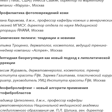
нкел (Техас, США)) Инесса Саакян, директор по маркетингу
омпании «Маруга», Москва
 Профилактика фотоповреждений кожи
ана Каримова, д.м.н., профессор кафедры кожных и венерически
олезней МГМСУ, директор отдела по науке Медицинской
орпорации RHANA, Москва
 Химические пилинги: тенденции и новинки
атьяна Троценко, дерматолог, косметолог, ведущий тренинг-
енеджер компании «Астрея», Москва
 Пептидная биорегуляция как новый подход к липолитической
оррекции
аксим Журавель, дерматовенеролог, косметолог, тренер
ститута красоты Fijie, Зарема Газитаева, пластический хирур
ериатр, руководитель УМЦ Института красоты Fijie, Москва
 Неофибролифтинг – новый алгоритм применения
утофибробластов
адимир Цепколенко, д.м.н., профессор кафедры
ерматовенерологии Национальной медицинской академии
следипломного образования им. П.Л. Шупика, ген. директор