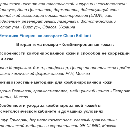
краинского института пластической хирургии и косметологии
Виртус»; Анна Цепколенко, дерматолог, действующий член
ропейской ассоциации дерматовенерологов (EADV), зав.
тделением регенеративных, лазерных и фототехнологий
нститута «Виртус», Одесса, Украина
Методика Finepeel на аппарате Clear+Brilliant
Вторая тема номера «Комбинированная кожа»:
 Особенности комбинированной кожи и способов ее коррекции
ри акне
ина Корсунская, д.м.н., профессор, Центр теоретических пробл
изико-химической фармакологии РАН, Москва
 Антивозрастные методики для комбинированной кожи
арина Раткевич, врач-косметолог, медицинский центр «Петровк
ьюти», Москва
 Особенности ухода за комбинированной кожей в
осметологическом кабинете и домашних условиях
ртур Григорян, дерматокосметолог, главный врач клиники
стетической медицины и геронтологии GB CLINIC, Москва