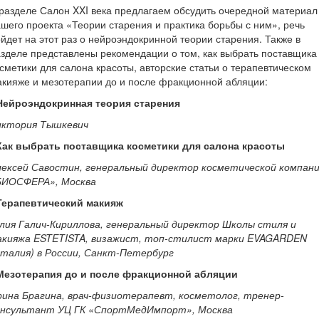
разделе Салон XXI века предлагаем обсудить очередной материал
шего проекта «Теории старения и практика борьбы с ним», речь
йдет на этот раз о нейроэндокринной теории старения. Также в
зделе представлены рекомендации о том, как выбрать поставщика
сметики для салона красоты, авторские статьи о терапевтическом
кияже и мезотерапии до и после фракционной абляции:
 Нейроэндокринная теория старения
иктория Тышкевич
 Как выбрать поставщика косметики для салона красоты
лексей Савостин, генеральный директор косметической компан
БИОСФЕРА», Москва
 Терапевтический макияж
лия Галич-Кириллова, генеральный директор Школы стиля и
акияжа ESTETISTA, визажист, топ-стилист марки EVAGARDEN
Италия) в России, Санкт-Петербург
 Мезотерапия до и после фракционной абляции
рина Брагина, врач-физиотерапевт, косметолог, тренер-
онсультант УЦ ГК «СпортМедИмпорт», Москва