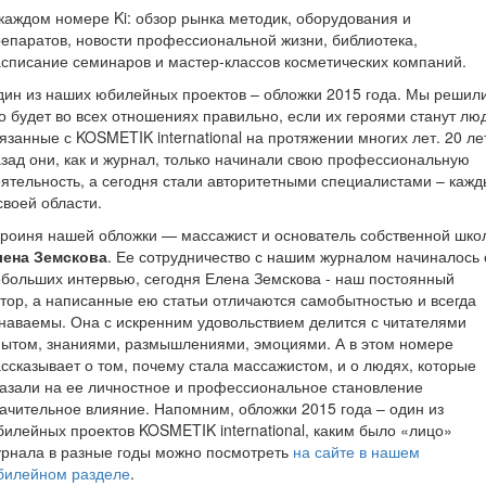
каждом номере Ki: обзор рынка методик, оборудования и
епаратов, новости профессиональной жизни, библиотека,
списание семинаров и мастер-классов косметических компаний.
ин из наших юбилейных проектов – обложки 2015 года. Мы решили
о будет во всех отношениях правильно, если их героями станут лю
язанные с KOSMETIK international на протяжении многих лет. 20 ле
зад они, как и журнал, только начинали свою профессиональную
ятельность, а сегодня стали авторитетными специалистами – каж
своей области.
роиня нашей обложки — массажист и основатель собственной шко
лена Земскова
. Ее сотрудничество с нашим журналом начиналось 
больших интервью, сегодня Елена Земскова - наш постоянный
тор, а написанные ею статьи отличаются самобытностью и всегда
наваемы. Она с искренним удовольствием делится с читателями
ытом, знаниями, размышлениями, эмоциями. А в этом номере
ссказывает о том, почему стала массажистом, и о людях, которые
азали на ее личностное и профессиональное становление
ачительное влияние. Напомним, обложки 2015 года – один из
илейных проектов KOSMETIK international, каким было «лицо»
рнала в разные годы можно посмотреть
на сайте в нашем
билейном разделе
.