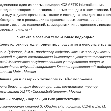
адиционно один из первых номеров KOSMETIK international мы
егодно посвящаем инновациям и новым трендам в косметологии. 
ом году ведущие врачи-косметологи и исследователи делятся сво
блюдениями о реализации на практике новых возможностей в
ласти лазерных технологий, космецевтики, инъекционного липолиз
еточных технологий.
Читайте в главной теме «Новые подходы»:
 Косметология сегодня: ориентиры развития и основные трен
ена Губанова, д.м.н., профессор кафедры кожных и венерических
олезней с курсом косметологии Института усовершенствовани
рачей Московского государственного университета пищевых
роизводств, ведущий специалист Клиники превентивной медици
Валлекс Мед», Москва
 Инновации в лазерных технологиях: 4D-омоложение
рина Брагина, врач-физиотерапевт, косметолог, тренер-
онсультант УЦ ГК «СпортМедИмпорт», Москва
 Новый подход к коррекции гиперпигментации
по материалам статей З. Обаджи (Калифорния, США) и Дж. М.