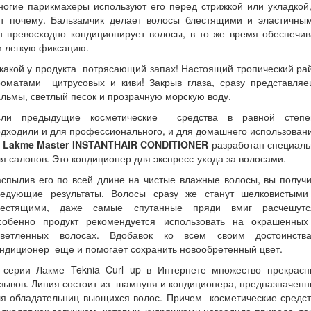
огие парикмахеры используют его перед стрижкой или укладкой
от почему. Бальзамчик делает волосы блестящими и эластичным
н превосходно кондиционирует волосы, в то же время обеспечив
м легкую фиксацию.
какой у продукта потрясающий запах! Настоящий тропический ра
роматами цитрусовых и киви! Закрыв глаза, сразу представляе
льмы, светлый песок и прозрачную морскую воду.
сли предыдущие косметические средства в равной степе
дходили и для профессионального, и для домашнего использован
о
Lakme
Master
INSTANT
HAIR
CONDITIONER
разработан специаль
я салонов. Это кондиционер для экспресс-ухода за волосами.
спылив его по всей длине на чистые влажные волосы, вы получ
ледующие результаты. Волосы сразу же станут шелковистыми
лестящими, даже самые спутанные пряди вмиг расчешутс
собенно продукт рекомендуется использовать на окрашенных
светленных волосах. Вдобавок ко всем своим достоинства
ндиционер еще и помогает сохранить новообретенный цвет.
 серии Лакме Teknia Curl up в Интернете множество прекрасн
зывов. Линия состоит из шампуня и кондиционера, предназначен
ля обладательниц вьющихся волос. Причем косметические средст