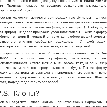
чень хвалят также и солнцезащитную серию
Lakme Teknia NEW S
re
.
Продукция спасает от вредного воздействия ультрафиолет
ора и морской воды.
 состав косметики включены солнцезащитные фильтры, полност
вмещающиеся с волокнами волос, а также натуральные компонен
сла кокоса и монои таитянской (ммм, как это звучит). В общем, э
эт природных даров прекрасно увлажняет волосы. Также в форм
обавлен витамин Е, мощный антиоксидант, оберегающий волосы 
летворного влияния свободных радикалов. С такой защит
велюре не страшен ни летний зной, ни воздух морской!
 завершение расскажем вам об экологичном шампуне Teknia Gent
alance, в котором нет сульфатов, парабенов, а так
олиэтиленгликоля. Оттого можно мыть голову каждый день, твер
ная, что ни малейшего вреда волосам не будет. Так как форму
родукта насыщена витаминами и природными экстрактами, воло
аполняются здоровьем и красотой до самых кончиков! Шампун
тати, подходит для всех типов волос!
P
.
S
. Клоны?
сли вы загуглите слово «Лакме», приготовьтесь к сюрпризам. Т
азывается не только профессиональная косметика для волос, но