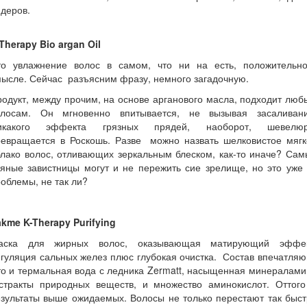
деров.
Therapy Bio argan Oil
то увлажнение волос в самом, что ни на есть, положительн
ысле. Сейчас разъясним фразу, немного загадочную.
одукт, между прочим, на основе арганового масла, подходит лю
олосам. Он мгновенно впитывается, не вызывая засаливани
икакого эффекта грязных прядей, наоборот, шевелю
ревращается в Роскошь. Разве можно назвать шелковистое мягк
лако волос, отливающих зеркальным блеском, как-то иначе? Са
яные завистницы могут и не пережить сие зрелище, но это уже
облемы, не так ли?
kme K-Therapy Purifying
аска для жирных волос, оказывающая матирующий эффек
гуляция сальных желез плюс глубокая очистка. Состав впечатля
о и термальная вода с ледника Zermatt, насыщенная минералами
кстракты природных веществ, и множество аминокислот. Оттого
зультаты выше ожидаемых. Волосы не только перестают так быс