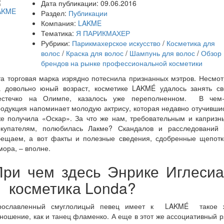
Дата публикации:
09.06.2016
Раздел:
Публикации
Компания:
LAKME
Тематика:
Я ПАРИКМАХЕР
Рубрики:
Парикмахерское искусство
/
Косметика для
волос
/
Краска для волос
/
Шампунь для волос
/
Обзор
брендов на рынке профессиональной косметики
а торговая марка изрядно потеснила признанных мэтров. Несмо
а довольно юный возраст, косметике LAKMÉ удалось занять св
естечко на Олимпе, казалось уже переполненном. В чем-
одукция напоминает молодую актрису, которая недавно отучивши
же получила «Оскар». За что же нам, требовательным и капризн
окупателям, полюбилась Лакме? Скандалов и расследований 
бещаем, а вот факты и полезные сведения, сдобренные щепотк
ора, – вполне.
При чем здесь Энрике Иглесиа
и косметика Londa?
рославленный смуглолицый певец имеет к LAKMÉ такое 
ношение, как и танец фламенко. А еще в этот же ассоциативный 