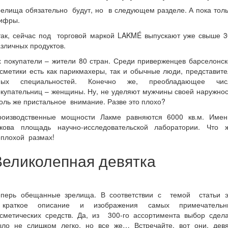
елища обязательно будут, но в следующем разделе. А пока тол
ифры.
так, сейчас под торговой маркой LAKMÉ выпускают уже свыше 3
зличных продуктов.
 покупатели – жители 80 стран. Среди приверженцев барселонс
сметики есть как парикмахеры, так и обычные люди, представит
ных специальностей. Конечно же, преобладающее чис
купательниц – женщины. Ну, не уделяют мужчины своей наружно
оль же пристальное внимание. Разве это плохо?
роизводственные мощности Лакме равняются 6000 кв.м. Имен
акова площадь научно-исследовательской лаборатории. Что ж
еплохой размах!
Великолепная девятка
еперь обещанные зрелища. В соответствии с темой статьи э
раткое описание и изображения самых примечательн
осметических средств. Да, из 300-го ассортимента выбор сдела
ыло не слишком легко, но все же… Встречайте, вот они, девя