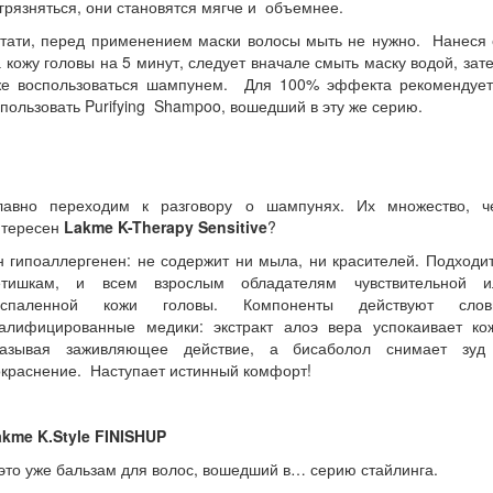
грязняться, они становятся мягче и объемнее.
стати, перед применением маски волосы мыть не нужно. Нанеся 
 кожу головы на 5 минут, следует вначале смыть маску водой, за
же воспользоваться шампунем. Для 100% эффекта рекомендует
пользовать Purifying Shampoo, вошедший в эту же серию.
лавно переходим к разговору о шампунях. Их множество, ч
нтересен
Lakme K-Therapy Sensitive
?
 гипоаллергенен: не содержит ни мыла, ни красителей. Подходи
етишкам, и всем взрослым обладателям чувствительной и
оспаленной кожи головы. Компоненты действуют слов
валифицированные медики: экстракт алоэ вера успокаивает кож
казывая заживляющее действие, а бисаболол снимает зуд
окраснение. Наступает истинный комфорт
!
akme
K
.
Style
FINISH
UP
это уже бальзам для волос, вошедший в… серию стайлинга.