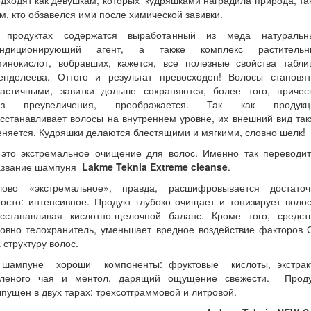
дходят как девушкам, которых кудряшками наградила природа, та
м, кто обзавелся ими после химической завивки.
 продуктах содержатся выработанный из меда натуральн
ондиционирующий агент, а также комплекс растительн
минокислот, вобравших, кажется, все полезные свойства табли
енделеева. Оттого и результат превосходен! Волосы становят
ластичными, завитки дольше сохраняются, более того, прическ
ез преувеличения, преображается. Так как продукц
сстанавливает волосы на внутреннем уровне, их внешний вид та
няется. Кудряшки делаются блестящими и мягкими, словно шелк!
 это экстремальное очищение для волос. Именно так переводит
азвание шампуня
Lakme
Teknia
Extreme
cleanse
.
лово «экстремальное», правда, расшифровывается достаточ
осто: интенсивное. Продукт глубоко очищает и тонизирует воло
осстанавливая кислотно-щелочной баланс. Кроме того, средств
ловно телохранитель, уменьшает вредное воздействие факторов 
 структуру волос.
 шампуне хороши компоненты: фруктовые кислоты, экстрак
еленого чая и ментол, дарящий ощущение свежести. Проду
пущен в двух тарах: трехсотграммовой и литровой.