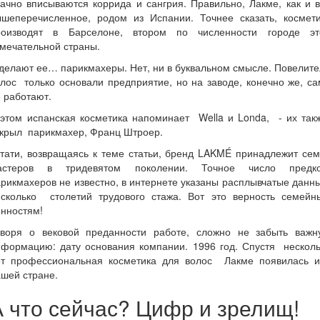
ачно вписываются коррида и сангрия. Правильно, Лакме, как и 
ышеперечисленное, родом из Испании. Точнее сказать, космети
роизводят в Барселоне, втором по численности городе эт
мечательной страны.
делают ее… парикмахеры. Нет, ни в буквальном смысле. Повелит
лос только основали предприятие, но на заводе, конечно же, с
 работают.
 этом испанская косметика напоминает Wella и Londa, - их так
ткрыл парикмахер, Франц Штроер.
тати, возвращаясь к теме статьи, бренд LAKMÉ принадлежит се
астеров в тридевятом поколении. Точное число предко
рикмахеров не известно, в интернете указаны расплывчатые данн
есколько столетий трудового стажа. Вот это верность семейн
нностям!
оворя о вековой преданности работе, сложно не забыть важн
нформацию: дату основания компании. 1996 год. Спустя несколь
ет профессиональная косметика для волос Лакме появилась и
шей стране.
А что сейчас? Цифр и зрелищ!