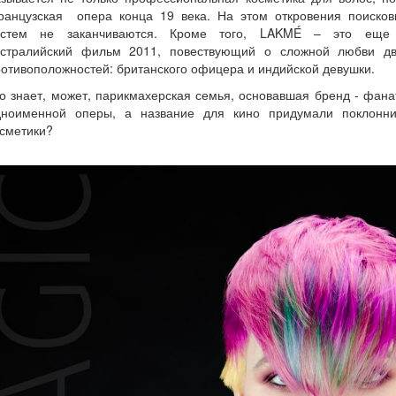
ранцузская опера конца 19 века. На этом откровения поисков
истем не заканчиваются. Кроме того, LAKMÉ – это еще
встралийский фильм 2011, повествующий о сложной любви дв
отивоположностей: британского офицера и индийской девушки.
о знает, может, парикмахерская семья, основавшая бренд - фан
дноименной оперы, а название для кино придумали поклонни
сметики?