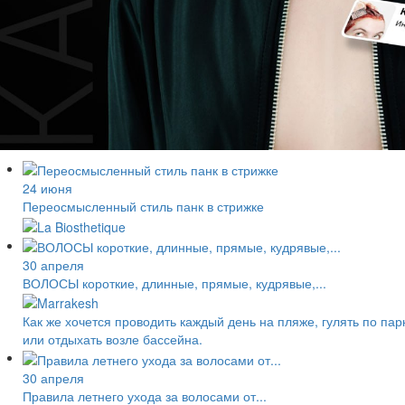
24 июня
Переосмысленный стиль панк в стрижке
30 апреля
ВОЛОСЫ короткие, длинные, прямые, кудрявые,...
Как же хочется проводить каждый день на пляже, гулять по пар
или отдыхать возле бассейна.
30 апреля
Правила летнего ухода за волосами от...