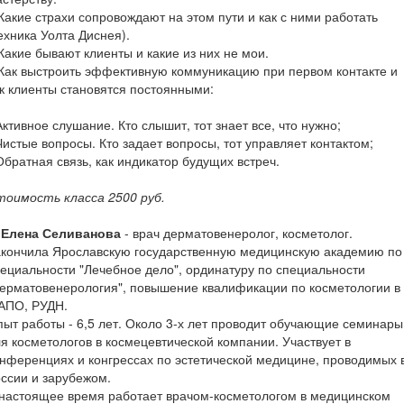
Какие страхи сопровождают на этом пути и как с ними работать
ехника Уолта Диснея).
Какие бывают клиенты и какие из них не мои.
Как выстроить эффективную коммуникацию при первом контакте и
к клиенты становятся постоянными:
Активное слушание. Кто слышит, тот знает все, что нужно;
Чистые вопросы. Кто задает вопросы, тот управляет контактом;
Обратная связь, как индикатор будущих встреч.
тоимость класса 2500 руб.
. Елена Селиванова
- врач дерматовенеролог, косметолог.
акончила Ярославскую государственную медицинскую академию по
ециальности "Лечебное дело", ординатуру по специальности
ерматовенерология", повышение квалификации по косметологии в
АПО, РУДН.
ыт работы - 6,5 лет. Около 3-х лет проводит обучающие семинары
я косметологов в космецевтической компании. Участвует в
нференциях и конгрессах по эстетической медицине, проводимых 
ссии и зарубежом.
настоящее время работает врачом-косметологом в медицинском