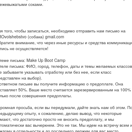
вежевыжатыми соками.
я того, чтобы записаться, необходимо отправить нам письмо на
Ovolshebstvo (собака) gmail.com
ратите внимание, что через иные ресурсы и средства коммуникац
пись не осуществляется!
теме письма: Make Up Boot Camp
теле письма: ФИО, город, телефон, даты и темы желаемых классов
е забываете указывать отработку или без нее, если класс
едставлен на выбор).
ответном письме вы получите информацию о предоплате. Она
ставляет 50%. Ваше место считается зарезервированным на 100%
лько после совершения предоплаты.
ромная просьба, если вы передумали, дайте знать нам об этом. П
едыдущему опыту, к сожалению, делаю вывод, что некоторые
мают, что достаточно просто не вносить предоплату, и мы
томатически вас вычеркнем. Это не так. Мы идем на встречу всем 
ждому в отдельности и до последнего держим для вас место.