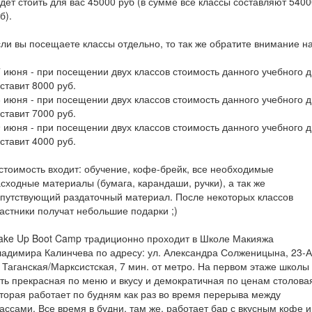
дет стоить для вас 45000 руб (в сумме все классы составляют 5400
б).
ли вы посещаете классы отдельно, то так же обратите внимание на
 июня - при посещении двух классов стоимость данного учебного 
ставит 8000 руб.
 июня - при посещении двух классов стоимость данного учебного 
ставит 7000 руб.
 июня - при посещении двух классов стоимость данного учебного 
ставит 4000 руб.
стоимость входит: обучение, кофе-брейк, все необходимые
сходные материалы (бумага, карандаши, ручки), а так же
путствующий раздаточный материал. После некоторых классов
астники получат небольшие подарки ;)
ake Up Boot Camp традиционно проходит в Школе Макияжа
адимира Калинчева по адресу: ул. Александра Солженицына, 23-А
 Таганская/Марксистская, 7 мин. от метро. На первом этаже школы
ть прекрасная по меню и вкусу и демократичная по ценам столова
торая работает по будням как раз во время перерыва между
ассами. Все время в будни, там же, работает бар с вкусным кофе и