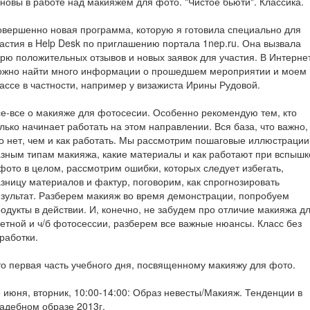
новы в работе над макияжем для фото. "Чистое бьюти". Классика.
вершенно новая программа, которую я готовила специально для
астия в Help Desk по приглашению портала 1nep.ru. Она вызвала
рю положительных отзывов и новых заявок для участия. В Интерне
ожно найти много информации о прошедшем мероприятии и моем
ассе в частности, например у визажиста Ирины Рудовой.
е-все о макияже для фотосесии. Особенно рекомендую тем, кто
лько начинает работать на этом направлении. Вся база, что важно,
о нет, чем и как работать. Мы рассмотрим пошаговые иллюстрации
зным типам макияжа, какие материалы и как работают при вспышк
фото в целом, рассмотрим ошибки, которых следует избегать,
зницу материалов и фактур, поговорим, как спрогнозировать
зультат. Разберем макияж во время демонстрации, попробуем
одукты в действии. И, конечно, не забудем про отличие макияжа д
етной и ч/б фотосессии, разберем все важные нюансы. Класс без
работки.
о первая часть учебного дня, посвященному макияжу для фото.
 июня, вторник, 10:00-14:00: Образ невесты/Макияж. Тенденции в
адебном образе 2013г.