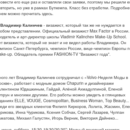
овести его еще раз и оставляли свои заявки, поэтому мы решили е
вторить, но уже в рамках Буткемпа. Класс без отработки. Подробне
нем можно прочитать здесь.
. Владимир Калинчев
- визажист, который так же не нуждается в
обом представлении. Официальный визажист Max Factor в России.
здатель и арт-директор школы Vladimir Kalinchev Make-Up School.
т визажиста, который не знает и не видел работы Владимира. Он
мпион Санкт-Петербурга, чемпион России, вице-чемпион Европы п
ke-up. Обладатель премии FASHION-TV "Визажист года".
ого лет Владимир Калинчев сотрудничал с «Volvo-Неделя Моды в
скве», работает с модным домом Chapurin и дизайнерами
алентином Юдашкиным, Гайдай, Алёной Ахмадулпиной, Еленой
прун и многими другими. Его работы можно увидеть в глянцевых
даниях ELLE, VOUGE, Cosmopolitan, Business Woman, Top Beauty...
еди его звездных клиентов Филипп Киркоров, Лолита, Жасмин, Еле
рикова, Инна Чурикова, Ксения Собчак, Сергей Лазарев, Чулпан
матова, Михаил Галустян, Игорь Верник, Виктория Дайнеко...
 июня, суббота, 15:30-19:30/20:30*: Модный вечерний макияж,