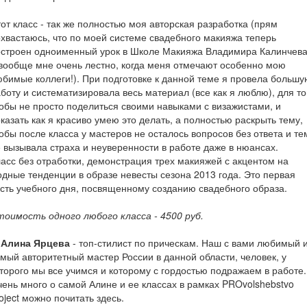
от класс - так же полностью моя авторская разработка (прям
хвастаюсь, что по моей системе свадебного макияжа теперь
остроен одноименный урок в Школе Макияжа Владимира Калинчева
вообще мне очень лестно, когда меня отмечают особенно мою
бимые коллеги!). При подготовке к данной теме я провела большу
боту и систематизировала весь материал (все как я люблю), для то
обы не просто поделиться своими навыками с визажистами, и
казать как я красиво умею это делать, а полностью раскрыть тему,
обы после класса у мастеров не осталось вопросов без ответа и те
 вызывала страха и неуверенности в работе даже в нюансах.
асс без отработки, демонстрация трех макияжей с акцентом на
дные тенденции в образе невесты сезона 2013 года. Это первая
сть учебного дня, посвященному созданию свадебного образа.
оимость одного любого класса - 4500 руб.
. Алина Ярцева
- топ-стилист по прическам. Наш с вами любимый 
мый авторитетный мастер России в данной области, человек, у
торого мы все учимся и которому с гордостью подражаем в работе.
ень много о самой Алине и ее классах в рамках PROvolshebstvo
oject можно почитать здесь.