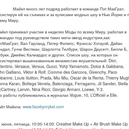
айкл много лет подряд работает в команде Пэт МакГрат,
систируя ей на съемках и за кулисами модных шоу в Нью Йорке и 
ему Миру.
йкл принимал участие в неделях Моды по всему Миру, работая в
мандах под руководством таких мега-звезд индустрии,как:
тМакГрат, Вал Гарланд, Питер Филипс, Фрэнсэс Хэтауэй, Дайан
ндал, Гуччи Вестман, Шарлотта Тилбури, Шарон Даусетт, Билли Б,
буки, Джеймс Калиардос и других. Список шоу, на которых он
систировал вышеназванным визажистам внушительный: Dior,
lentino, Versace, Versus, Gucci, Yohji Yamamoto, Dolce & Gabbana,
hn Galliano, Viktor & Rolf, Comme des Garcons, Givenchy, Paco
banne, Louis Vuitton, Prada, Miu Miu, Oscar de la Renta, Thierry Mugl
nna Karan, Bottega Veneta, Balenciaga, Ferragamo, Jil Sander, Stella
Cartney, Lanvin, Nina Ricci, Giorgio Armani, Loewe, Y-3.
о работы публиковались в журналах Vogue, 10, L’Officiel и Elle.
айт Майкла:
www.facebymykel.com
 июня, пятница, 10:00-14:00: Creative Make Up + Air Brush Make Up