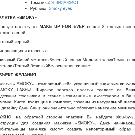
Тематика:
Я ВИЗАЖИСТ
Рубрика:
Smoky eyes
АЛЕТКА «SMOKY»
 новую палетку от
MAKE UP FOR EVER
вошли 8 теплых осенн
тенков теней:
атовый черный
 мерцающих и атласных:
ливовый Синий металликЗеленый павлинМедь металликТемно-сер
еталликТеплый бежевыйБелоснежное сияние
БЪЕКТ ЖЕЛАНИЯ
летка « SMOKY» - компактный кейс, украшенный знаковым вижуа
SMOKY LASH»! Широкое зеркало палетки сделает ее Ваш
адежным союзником и станет незаменимым аксессуаром в Ваш
мочке! Кисти, входящие в комплект, созданы из натуральной щет
 дизайну Дани Санц; они значительно облегчат нанесение макияжа
АЖНО
: на обратной стороне упаковки Вы найдете step-by-st
нструкции для создания макияжа «SMOKY». Даже начинающ
юбительницы макияжа смогут создать неповторимый образ 
илагая особых усилий!