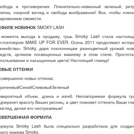
вобода и противоречия. Пленительно-невинный зеленый, ретр
япка, озорной взгляд и свобода воображения! Все, чтобы плен
арованием свежести.
ЕФИЛЕ НОВИНОК
SMOKY LASH
 момента выхода в продажу, тушь Smoky Lash стала настоящ
естселлером MAKE UP FOR EVER. Осень 2011 продолжает истор
семейства» Smoky, даря поклонницам разноцветный урожай нов
редств, целиком посвященных макияжу в этом стиле. Простота
пользовании и насыщенные цвета! Настоящий гламур!
ОВЫЕ ОТТЕНКИ
совершенно новых оттенка:
оричневыйСинийСливовыйЗеленый
евероятный объем, длина и изгиб. Неповторимая формула ту
дчеркнет красоту Ваших ресниц, а цвет поможет оттенить Ваши гл
взгляд, делая его неотразимым!
ОВЕРШЕННАЯ ФОРМУЛА
ормула Smoky Lash была специально разработана для создан
кого макяжа Smoky.