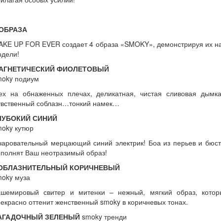
 ОБРАЗА
AKE UP FOR EVER создает 4 образа «SMOKY», демонстрируя их на
одели!
АГНЕТИЧЕСКИЙ ФИОЛЕТОВЫЙ
moky подиум
ех на обнаженных плечах, деликатная, чистая сливовая дымк
увственный соблазн…тонкий намек…
ЛУБОКИЙ СИНИЙ
moky кутюр
чаровательный мерцающий синий электрик! Боа из перьев и бюст
полнят Ваш неотразимый образ!
ОБЛАЗНИТЕЛЬНЫЙ КОРИЧНЕВЫЙ
moky муза
ашемировый свитер и митенки – нежный, мягкий образ, котор
екрасно оттенит женственный smoky в коричневых тонах.
АГАДОЧНЫЙ ЗЕЛЕНЫЙ
smoky тренди