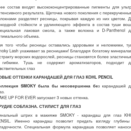
 ее состав входят высококонцентрированные пигменты для ультр
тенсивного результата. Щеточка нового поколения с перекрученн
олокнами разделяет ресницы, покрывая каждую из них цветом. Д
екордной стойкости и удлиняющего эффекта в состав туши вош
пециальная лаковая смола, а также волокна и D-Panthenol д
птимального объема.
ля того чтобы ресницы оставались здоровыми и неломкими, ту
oky Lash ухаживает за ресницами! Благодаря богатому минерал
стракту морских водорослей, ресницы становятся более эластичн
 гибкими. Тушь не содержит ароматизаторов, подходит д
вствительных глаз
ОВЫЕ ОТТЕНКИ КАРАНДАШЕЙ ДЛЯ ГЛАЗ
KOHL PENCIL
оллекция SMOKY была бы несовершенна бе
з карандашей д
аз.
KE UP FOR EVER запускает 3 новых оттенка.
РУДИЕ СОБЛАЗНА. СТИЛИСТ ДЛЯ ГЛАЗ
инальный штрих в макияже SMOKY - карандаш для глаз KH
ENSIL. Именно карандаш позволит придать взгляду глубины
агадочности. Специальная формула карандаша позволяет наноси