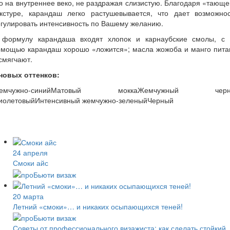
о на внутреннее веко, не раздражая слизистую. Благодаря «тающ
екстуре, карандаш легко растушевывается, что дает возможнос
гулировать интенсивность по Вашему желанию.
 формулу карандаша входят хлопок и карнаубские смолы, с 
омощью карандаш хорошо «ложится»; масла жожоба и манго пита
смягчают.
 новых оттенков:
емчужно-синийМатовый моккаЖемчужный черн
иолетовыйИнтенсивный жемчужно-зеленыйЧерный
24 апреля
Смоки айс
20 марта
Летний «смоки»… и никаких осыпающихся теней!
Советы от профессионального визажиста: как сделать стойкий