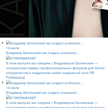
14 июля
Владимир Шопинский как создать успешное...
В этом выпуске мы говорим с Владимиром Шопинским —
основателем первых профессиональных форумов для бьюти-
специалистов и создателем новой социальной сети I'M
Professional.
14 июля
Владимир Шопинский как создать успешное...
В этом выпуске мы говорим с Владимиром Шопинским —
основателем первых профессиональных форумов для бьюти-