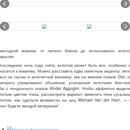
овогодний макияж: от легкого блеска до интенсивного золото
окрытия
последнюю ночь года сиять золотом может быть все, особенно 
носится к макияжу. Можно расставить едва заметные акценты: лег
еск на скулах и золотистый маникюр, как на зимнем показе Dior, 
овторить утрированно объемные, усыпанные золотыми блестка
бы с лондонского показа Kinder Aggugini. Чтобы эффектно выдел
лотым цветом глаза, рассмотрите вариант заменить тени сусаль
олотом, как сделали визажисты на шоу Michael Van der Ham, — 
чно будете звездой вечеринки!