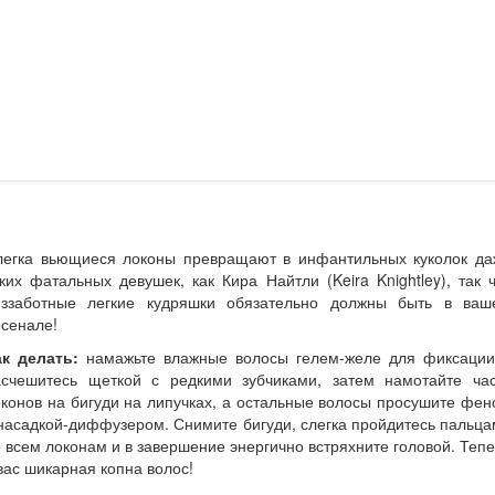
легка вьющиеся локоны превращают в инфантильных куколок да
ких фатальных девушек, как Кира Найтли (Keira Knightley), так 
еззаботные легкие кудряшки обязательно должны быть в ваш
сенале!
ак делать:
намажьте влажные волосы гелем-желе для фиксации
асчешитесь щеткой с редкими зубчиками, затем намотайте час
конов на бигуди на липучках, а остальные волосы просушите фе
насадкой-диффузером. Снимите бигуди, слегка пройдитесь пальц
 всем локонам и в завершение энергично встряхните головой. Теп
вас шикарная копна волос!