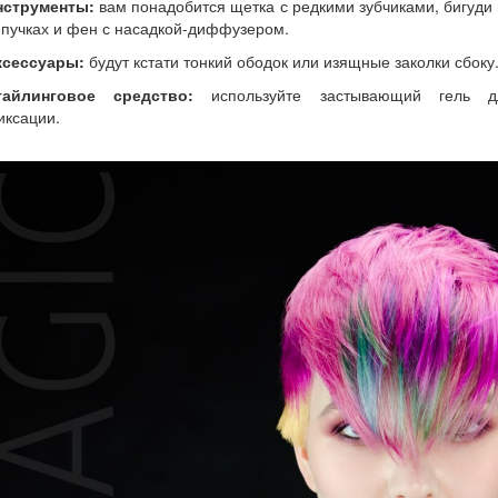
нструменты:
вам понадобится щетка с редкими зубчиками, бигуди
пучках и фен с насадкой-диффузером.
ксессуары:
будут кстати тонкий ободок или изящные заколки сбоку
тайлинговое средство:
используйте застывающий гель д
иксации.