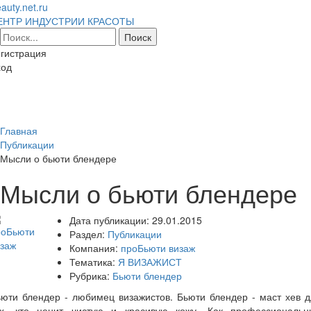
auty.net.ru
ЕНТР ИНДУСТРИИ КРАСОТЫ
гистрация
ход
Toggl
naviga
Главная
Публикации
Мысли о бьюти блендере
Мысли о бьюти блендере
Дата публикации:
29.01.2015
Раздел:
Публикации
Компания:
проБьюти визаж
Тематика:
Я ВИЗАЖИСТ
Рубрика:
Бьюти блендер
юти блендер - любимец визажистов. Бьюти блендер - маст хев 
ех, кто ценит чистую и красивую кожу. Как профессиональн