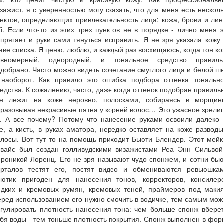
зажист, я с уверенностью могу сказать, что для меня есть нескол
нктов, определяющих привлекательность лица: кожа, брови и ли
б. Если что-то из этих трех пунктов не в порядке - лично меня 
прягает и руки сами тянуться исправить. Я не зря указала кожу
аве списка. Я ценю, люблю, и каждый раз восхищаюсь, когда тон к
авномерный, однородный, и тональное средство правиль
добрано. Часто можно видеть сочетание смуглого лица и белой ш
 наоборот. Как правило это ошибка подбора оттенка тонально
едства. К сожалению, часто, даже когда оттенок подобран правиль
он лежит на коже неровно, полосками, собираясь в морщинк
разовывая некрасивые пятна у корней волос… Это ужасное зрел
(. А все почему? Потому что нанесение руками освоили далеко
е, а кисть, в руках аматора, нередко оставляет на коже развод
лосы. Вот тут то на помощь приходит Бьюти Блендер. Этот мей
евайс был создан голливудскими визажистами Реа Энн Сильвой
роникой Лоренц. Его не зря называют чудо-спонжем, и сотни бь
орталов тестят его, постят видео и обмениваются ревьюшкам
ьютик пригоден для нанесения тонов, корректоров, консилеро
идких и кремовых румян, кремовых теней, праймеров под макия
ред использованием его нужно смочить в водичке, тем самым мо
гулировать плотность нанесения тона: чем больше спонж вбере
бя воды - тем тоньше плотность покрытия. Спонж выполнен в фо