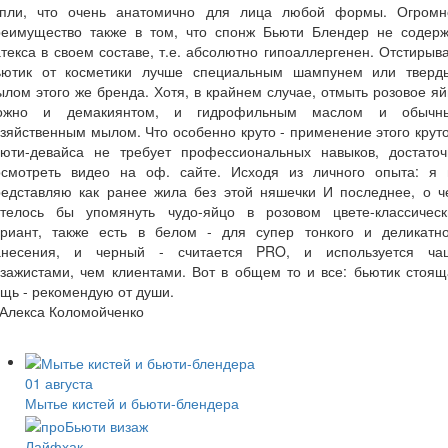
апли, что очень анатомично для лица любой формы. Огромн
реимущество также в том, что спонж Бьюти Блендер не содерж
текса в своем составе, т.е. абсолютно гипоаллергенен. Отстирыв
ьютик от косметики лучше специальным шампунем или тверд
лом этого же бренда. Хотя, в крайнем случае, отмыть розовое я
ожно и демакиянтом, и гидрофильным маслом и обычн
зяйственным мылом. Что особенно круто - применение этого крут
ьюти-девайса не требует профессиональных навыков, достаточ
осмотреть видео на оф. сайте. Исходя из личного опыта: я 
редставляю как ранее жила без этой няшечки И последнее, о ч
отелось бы упомянуть чудо-яйцо в розовом цвете-классическ
ариант, также есть в белом - для супер тонкого и деликатно
анесения, и черный - считается PRO, и используется ча
зажистами, чем клиентами. Вот в общем то и все: бьютик стоя
щь - рекомендую от души.
 Алекса Коломойченко
01 августа
Мытье кистей и бьюти-блендера
Лайфхак