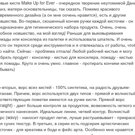
вые кисти Make Up for Ever - очередное творение неутомимой Дан
нз, матери-основательницы, так сказать. Помимо красивого
временного дизайна (а он мне оочень нравится), есть и другие
вшества. Во-первых, скошенный кончик ручки каждой кисточки - он
едназначен для гигиенического набора продукта. Очень, очень
обное новшество, на мой взгляд! Раньше для выковыривания
мады или консилера из палетки я использовала шпатель. И очень
сто он терялся среди инструментов и я отвлекалась от работы, что
о найти. Сейчас - проблема отпала! Любой рабочей кистью я могу
брать продукт - консилер - кистью для консилера, помаду - кистью
я помады. Круто и очень умно. главное - протирать кончики кистей
бывать)
-вторых, ворс всех кистей - 100% синтетика, на радость друзьям-
ганам. Причем, ворс используется двух типов - прямой и волнистый
ответствующие пометки имеются на ручке кисти. Прямой ворс
traight) - дает больше контроля за продуктом, возможность четкого 
чечного нанесения. Идеальные линии, четкий контур. Волнистый
рс (wavy) - наносит продукт легче, лучше растушевывает - прекрас
я сухих текстур. В-третьих, в серии есть подсерия артистических
сточек - для креатива и боди и фейс арта. Особенно мне нравятся