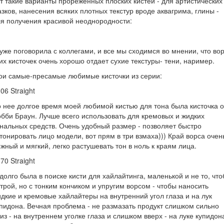
т такие варианты прореженных плоских кистей - для артистических
зков, нанесения всяких плотных текстур вроде аквагрима, глины -
я получения красивой неоднородности:
уже поговорила с коллегами, и все мы сходимся во мнении, что во
их кисточек очень хорошо отдает сухие текстуры- тени, наример.
ои самые-пресамые любимые кисточки из серии:
06 Straight
 нее долгое время моей любимой кистью для тона была кисточка о
бби Браун. Лучше всего использовать для кремовых и жидких
нальных средств. Очень удобный размер - позволяет быстро
тонировать лицо модели, вот прям в три взмаха))) Край ворса очен
жный и мягкий, легко растушевать тон в ноль к краям лица.
70 Straight
долго была в поиске кисти для хайлайтинга, маленькой и не то, чт
трой, но с тонким кончиком и упругим ворсом - чтобы наносить
дкие и кремовые хайлайтеры на внутренний угол глаза и на лук
пидона. Вечная проблема - не размазать продукт слишком сильно
из - на внутреннем уголке глаза и слишком вверх - на луке купидон