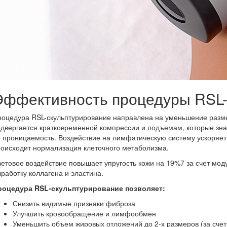
Эффективность процедуры RSL-
оцедура RSL-скульптурирование направлена на уменьшение размер
двергается кратковременной компрессии и подъемам, которые зна
 проницаемость. Воздействие на лимфатическую систему ускоряет 
оисходит нормализация клеточного метаболизма.
етовое воздействие повышает упругость кожи на 19%7 за счет мо
работку коллагена и эластина.
роцедура RSL-скульптурирование позволяет:
Снизить видимые признаки фиброза
Улучшить кровообращение и лимфообмен
Уменьшить объем жировых отложений до 2-х размеров (за счет