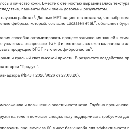
алось и качество кожи. Вместе с отечностью выравнивалась тексту
 следствие, пациенты были очень довольны результатом.
1
 научных работах
. Данные МРТ пациентов показали, что виброко
2
нию фиброза, который, согласно Lucassen et al.
, объясняет бугр
ерапия способна оптимизировать процесс заживления тканей и сти
но увеличила экспрессию TGF-β и плотность волокон коллагена и 
5
ровать продукцию bFGF из клеток фибробластов
.
и и красный свет высокой яркости. В результате воздействие пр
категории "Продукт".
авнадзора (№РЗН 2020/9826 от 27.03.20).
 омоложению и повышению эластичности кожи. Глубина проникнове
узки на тело и помогает специалисту поддерживать требуемое дав
 проводить процедуру за 60 минут без ущерба для эффективности