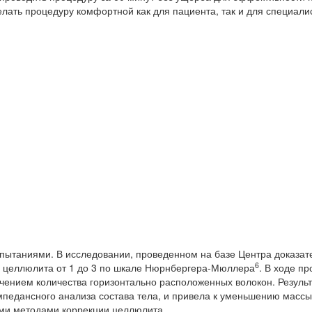
лать процедуру комфортной как для пациента, так и для специали
спытаниями. В исследовании, проведенном на базе Центра доказат
6
ью целлюлита от 1 до 3 по шкале Нюрнбергера-Мюллера
. В ходе п
ением количества горизонтально расположенных волокон. Резуль
педансного анализа состава тела, и привела к уменьшению массы 
ми методами коррекции целлюлита.