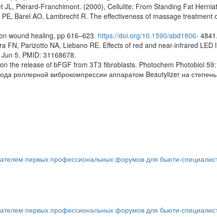
t JL, Piérard-Franchimont. (2000), Cellulite: From Standing Fat Herni
PE, Barel AO, Lambrecht R. The effectiveness of massage treatment on
y on wound healing, pp 616–623.
https://doi.org/10.1590/abd1806-
4841
FN, Parizotto NA, Liebano RE. Effects of red and near-infrared LED ligh
 Jun 5. PMID: 31168678.
n on the release of bFGF from 3T3 fibroblasts. Photochem Photobiol 5
ода роллерной виброкомпрессии аппаратом Beautylizer на степен
телем первых профессиональных форумов для бьюти-специалистов 
телем первых профессиональных форумов для бьюти-специалистов 