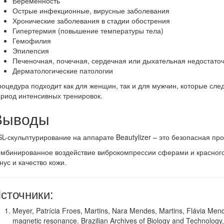
Беременность
Острые инфекционные, вирусные заболевания
Хронические заболевания в стадии обострения
Гипертермия (повышение температуры тела)
Гемофилия
Эпилепсия
Печеночная, почечная, сердечная или дыхательная недостаточ
Дерматологические патологии
оцедура подходит как для женщин, так и для мужчин, которые сл
риод интенсивных тренировок.
Выводы
L-скульптурирование на аппарате Beautylizer – это безопасная п
мбинированное воздействие виброкомпрессии сферами и красного 
нус и качество кожи.
сточники:
Meyer, Patrícia Froes, Martins, Nara Mendes, Martins, Flávia Mend
magnetic resonance. Brazilian Archives of Biology and Technology