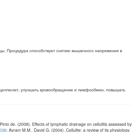
щцы. Процедура способствует снятию мышечного напряжения в
ь целлюлит, улучшать кровообращение и лимфообмен, повышать
to de. (2008). Effects of lymphatic drainage on cellulitis assessed by
0036
; Avram M.M., David G. (2004), Cellulite: a review of its physiology