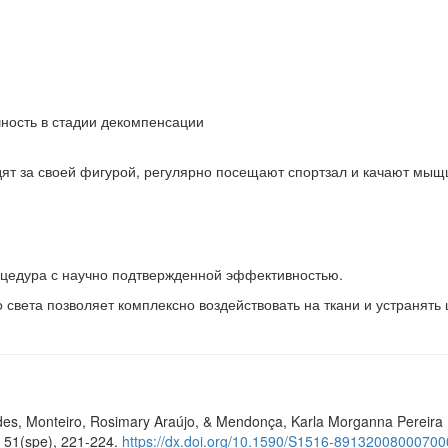
ность в стадии декомпенсации
едят за своей фигурой, регулярно посещают спортзал и качают мы
роцедура с научно подтвержденной эффективностью.
света позволяет комплексно воздействовать на ткани и устранят
es, Monteiro, Rosimary Araújo, & Mendonça, Karla Morganna Pereira Pin
, 51(spe), 221-224.
https://dx.doi.org/10.1590/S1516-8913200800070