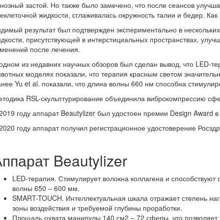
нозный застой. Но также было замечено, что после сеансов улучш
еклеточной жидкости, сглаживалась окружность талии и бедер. Как
димый результат был подтвержден экспериментально в нескольких
дкости, присутствующей в интерстициальных пространствах, улучше
зменений после лечения.
одном из недавних научных обзоров был сделан вывод, что LED-т
вотных моделях показали, что терапия красным светом значитель
нее Yu et al. показали, что длина волны 660 нм способна стимули
тодика RSL-скульптурирование объединила виброкомпрессию сферам
2019 году аппарат Beautylizer был удостоен премии Design Award в 
2020 году аппарат получил регистрационное удостоверение Росздр
ппарат Beautylizer
LED-терапия. Стимулирует волокна коллагена и способствуют
волны 650 – 600 мм.
SMART-TOUCH. Интеллектуальная шкала отражает степень нагр
зоны воздействия и требуемой глубины проработки.
Площадь охвата манипулы 140 см2 – 72 сферы, что позволяет