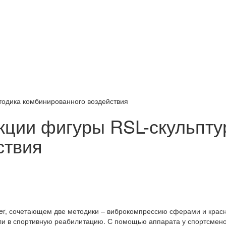
тодика комбинированного воздействия
кции фигуры RSL-скульпту
ствия
zer, сочетающем две методики – виброкомпрессию сферами и красн
ли в спортивную реабилитацию. С помощью аппарата у спортсмено