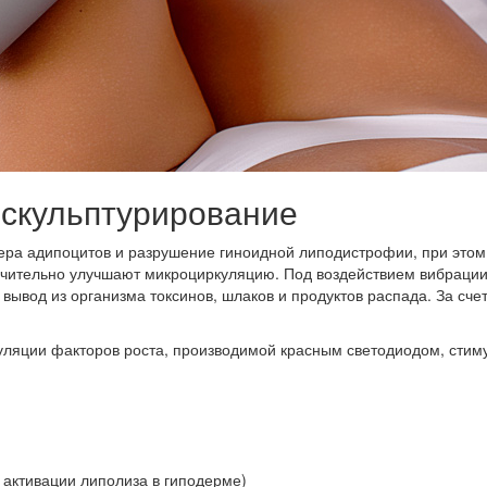
скульптурирование
а адипоцитов и разрушение гиноидной липодистрофии, при этом о
чительно улучшают микроциркуляцию. Под воздействием вибрации 
вывод из организма токсинов, шлаков и продуктов распада. За сче
дуляции факторов роста, производимой красным светодиодом, сти
 активации липолиза в гиподерме)