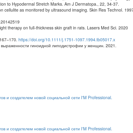
ation to Hypodermal Stretch Marks. Am J Dermatopa., 22, 34-37.
 cellulite as monitored by ultrasound imaging. Skin Res Technol. 199
.20142519
t therapy on full-thickness skin graft in rats. Lasers Med Sci. 2020
9:167–170.
https://doi.org/10.1111/j.1751-1097.1994.tb05017.x
ь выраженности гиноидной липодистрофии у женщин. 2021.
и создателем новой социальной сети I'M Professional.
и создателем новой социальной сети I'M Professional.