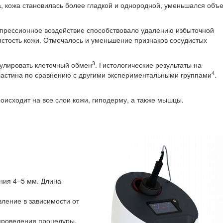
ра, кожа становилась более гладкой и однородной, уменьшался объ
мпрессионное воздействие способствовало удалению избыточной
истость кожи. Отмечалось и уменьшение признаков сосудистых
3
мулировать клеточный обмен
. Гистологические результаты на
4
эластина по сравнению с другими экспериментальными группами
.
оисходит на все слои кожи, гиподерму, а также мышцы.
ния 4–5 мм. Длина
ление в зависимости от
 проведения процедуры.