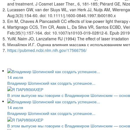
and treatment. J Cosmet Laser Ther., 6, 181-185; Piérard GE, Nize
Lucassen GW, van der Sluys WL, van Herk JJ, Nuijs AM, Wierenga 
Aug;3(3):154-60. doi: 10.1111/j.1600-0846.1997.tb00180.x
Em M, Chaves A Piancastelli CC effects of low-power light therap
Martignago CCS, Tim CR, Assis L, Da Silva VR, Santos ECBD, Vieira 
Feb;35(1):157-164. doi: 10.1007/s10103-019-02812-6. Epub 2019
YuW, Naim JO, Lanzafame RJ (1994) The effect of laser irradatio
Михайлюк И.Г. Оценка влияния массажа с использованием мет
https://pubmed.ncbi.nlm.nih.gov/17566756/
14 июля
Владимир Шопинский как создать успешное...
В этом выпуске мы говорим с Владимиром Шопинским — основа
14 июля
Владимир Шопинский как создать успешное...
В этом выпуске мы говорим с Владимиром Шопинским — основа