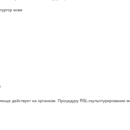
тургор кожи
ы
ляюще действует на организм. Процедуру RSL-скульптурирование м