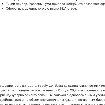
Тихий прибор. Уровень шума прибора 49ДцБ, что позволяет сде
Сферы из медицинского силикона FDA-grade.
фективность аппарата Beautylizer была доказана клиническими и
 до 42 лет с индексом массы тела от 23,5 до 28,7 и выраженност
рпендикулярно ориентированных волокон с одновременным увелич
здействовала и на объем внеклеточной жидкости, по данным биоим
личественном выражении, сопоставимом с другими консервативны