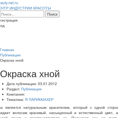
auty.net.ru
ЕНТР ИНДУСТРИИ КРАСОТЫ
гистрация
ход
Toggl
naviga
Главная
Публикации
Окраска хной
Окраска хной
Дата публикации:
03.01.2012
Раздел:
Публикации
Компания:
Тематика:
Я ПАРИКМАХЕР
на является натуральным красителем, который с одной сторо
ридает волосам красивый, насыщенный и естественный цвет, а
ругой лечит и восстанавливает их. Получают хну из листь