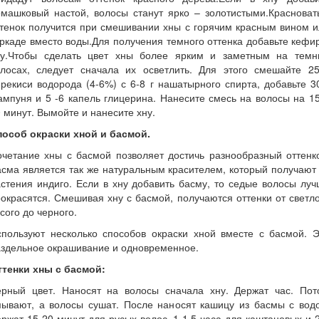
омашковый настой, волосы станут ярко – золотистыми.Красноват
тенок получится при смешивании хны с горячим красным вином 
ркаде вместо воды.Для получения темного оттенка добавьте кефи
ну.Чтобы сделать цвет хны более ярким и заметным на темн
олосах, следует сначала их осветлить. Для этого смешайте 25
рекиси водорода (4-6%) с 6-8 г нашатырного спирта, добавьте 3
мпуня и 5 -6 капель глицерина. Нанесите смесь на волосы на 1
 минут. Вымойте и нанесите хну.
пособ окраски хной и басмой.
четание хны с басмой позволяет достичь разнообразный оттенк
сма является так же натуральным красителем, который получают
стения индиго. Если в хну добавить басму, то седые волосы лу
окрасятся. Смешивая хну с басмой, получаются оттенки от светл
сого до черного.
спользуют несколько способов окраски хной вместе с басмой. Э
аздельное окрашивание и одновременное.
ттенки хны с басмой:
ерный цвет. Наносят на волосы сначала хну. Держат час. Пот
мывают, а волосы сушат. После наносят кашицу из басмы с водо
ржат 15-20 минут для русых волос, 1-1,5 часа для каштановых и 