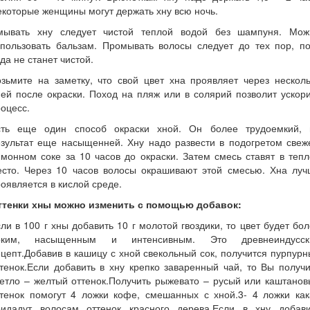
которые женщины могут держать хну всю ночь.
мывать хну следует чистой теплой водой без шампуня. Мож
спользовать бальзам. Промывать волосы следует до тех пор, по
да не станет чистой.
зьмите на заметку, что свой цвет хна проявляет через нескол
ей после окраски. Поход на пляж или в солярий позволит ускор
оцесс.
сть еще один способ окраски хной. Он более трудоемкий, 
езультат еще насыщенней. Хну надо развести в подогретом свеж
монном соке за 10 часов до окраски. Затем смесь ставят в теп
есто. Через 10 часов волосы окрашивают этой смесью. Хна луч
оявляется в кислой среде.
ттенки хны можно изменить с помощью добавок:
ли в 100 г хны добавить 10 г молотой гвоздики, то цвет будет бо
рким, насыщенным и интенсивным. Это древнеиндусск
цепт.Добавив в кашицу с хной свекольный сок, получится пурпур
тенок.Если добавить в хну крепко заваренный чай, то Вы получ
етло – желтый оттенок.Получить рыжевато – русый или каштано
ттенок помогут 4 ложки кофе, смешанных с хной.3- 4 ложки как
ридадут волосам оттенок красного дерева.Если в хну добави