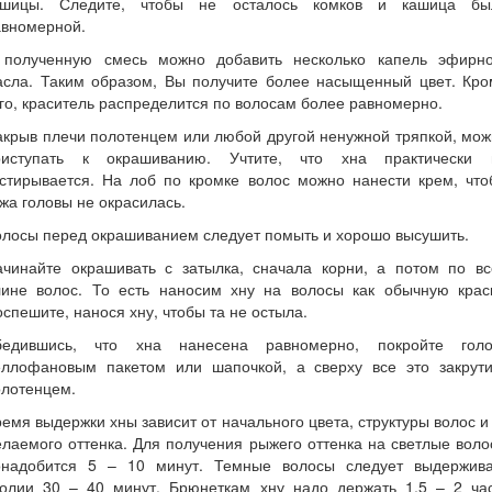
ашицы. Следите, чтобы не осталось комков и кашица бы
авномерной.
 полученную смесь можно добавить несколько капель эфирно
асла. Таким образом, Вы получите более насыщенный цвет. Кро
го, краситель распределится по волосам более равномерно.
крыв плечи полотенцем или любой другой ненужной тряпкой, мо
риступать к окрашиванию. Учтите, что хна практически 
тстирывается. На лоб по кромке волос можно нанести крем, что
жа головы не окрасилась.
лосы перед окрашиванием следует помыть и хорошо высушить.
ачинайте окрашивать с затылка, сначала корни, а потом по вс
лине волос. То есть наносим хну на волосы как обычную краск
спешите, нанося хну, чтобы та не остыла.
бедившись, что хна нанесена равномерно, покройте голо
еллофановым пакетом или шапочкой, а сверху все это закрути
олотенцем.
емя выдержки хны зависит от начального цвета, структуры волос и
лаемого оттенка. Для получения рыжего оттенка на светлые вол
онадобится 5 – 10 минут. Темные волосы следует выдержива
колии 30 – 40 минут. Брюнеткам хну надо держать 1,5 – 2 час