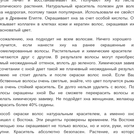
ропического растения. Натуральный краситель полезен для воло
а недорогая, поэтому такая популярная. Использовали ее свойс
е в Древнем Египте. Окрашивает хна за счет особой кислоты. 
язывает коллаген в клетках кожи и кератин волос, окрашивая и
асноватый цвет.
 сожалению, хна подходит не всем волосам. Ничего хорошего 
олучится, если нанести хну на ранее окрашенные и
ромелированные волосы. Растительные и химические красители 
очетаются друг с другом. В результате волосы могут приобрес
мый неожиданный оттенок, вплоть до зеленого. Химическая зави
сочетании с хной дает такой же плачевный неожиданный результ
имию не стоит делать и после окраски волос хной. Если Ва
бственные волосы очень светлые, знайте, что цвет получится рыж
а очень стойкий краситель. Ее долго нельзя удалить с волос. П
олосы окрашены хной Вы не сможете перекрасить волосы и
делать химическую завивку. Не подойдет хна женщинам, желающ
красить более 40% седины.
пособ окраски волос натуральным красителем, а именно хно
ришел с Востока. Эти рецепты проверены временем. На Востоке
мощью хны окрашивают не только волосы, но и ноги, руки, ногт
тупни. Краситель абсолютно безопасен. Растение, из которо