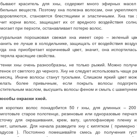
обывают краситель для хны, содержит много эфирных масел
бильных веществ. Поэтому хна полезна волосам, они укрепляют
здоровляются, становятся блестящими и эластичными. Хна так 
ечит корни волос, защищает их от вредного воздействия солнц
могает при перхоти, останавливает потерю волос.
атуральная порошковая свежая хна имеет серо – зеленый цве
анить ее лучше в холодильнике, защищать от воздействия возду
гда хна приобретает коричневый цвет, значит, она испортилас
теряла красящие свойства.
ттенки хны очень разнообразны, не только рыжий. Можно получи
тенок от светлого до черного. Хну не следует использовать чаще р
 месяц. Иначе волосы станут тусклыми. Слишком яркий цвет мож
делать более привычным, если покрыть волосы подогрет
астительным маслом, высушить волосы феном и смыть с шампунем
пособы окраски хной.
ля коротких волос понадобится 50 г хны, для длинных – 200 
иготовьте старое полотенце, резиновые или одноразовые перчат
источку для окрашивания, крем, вату, целлофановую пленку и
кет, шпильки. Для начала разведите хну с кипятком ( примерно
радусов ). Постоянно помешивайте смесь до получения густ