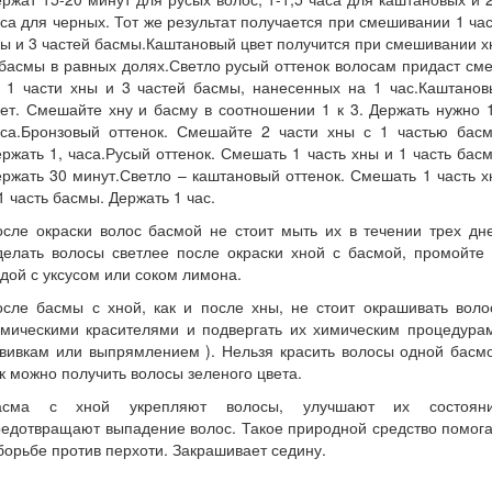
са для черных. Тот же результат получается при смешивании 1 ча
ы и 3 частей басмы.Каштановый цвет получится при смешивании 
басмы в равных долях.Светло русый оттенок волосам придаст см
з 1 части хны и 3 частей басмы, нанесенных на 1 час.Каштанов
ет. Смешайте хну и басму в соотношении 1 к 3. Держать нужно 
аса.Бронзовый оттенок. Смешайте 2 части хны с 1 частью басм
ржать 1, часа.Русый оттенок. Смешать 1 часть хны и 1 часть бас
ржать 30 минут.Светло – каштановый оттенок. Смешать 1 часть 
1 часть басмы. Держать 1 час.
сле окраски волос басмой не стоит мыть их в течении трех дн
делать волосы светлее после окраски хной с басмой, промойте 
дой с уксусом или соком лимона.
осле басмы с хной, как и после хны, не стоит окрашивать воло
имическими красителями и подвергать их химическим процедурам
вивкам или выпрямлением ). Нельзя красить волосы одной басм
к можно получить волосы зеленого цвета.
асма с хной укрепляют волосы, улучшают их состояни
едотвращают выпадение волос. Такое природной средство помог
борьбе против перхоти. Закрашивает седину.