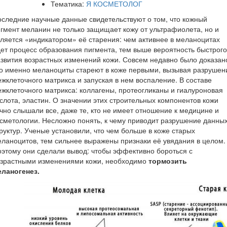
Тематика:
Я КОСМЕТОЛОГ
следние научные данные свидетельствуют о том, что кожный
гмент меланин не только защищает кожу от ультрафиолета, но и
ляется «индикатором» её старения: чем активнее в меланоцитах
ет процесс образования пигмента, тем выше вероятность быстрого
звития возрастных изменений кожи. Совсем недавно было доказан
о именно меланоциты стареют в коже первыми, вызывая разрушен
жклеточного матрикса и запуская в нем воспаление. В составе
жклеточного матрикса: коллагены, протеогликаны и гиалуроновая
слота, эластин. О значении этих строительных компонентов кожи
чно слышали все, даже те, кто не имеет отношение к медицине и
сметологии. Несложно понять, к чему приводит разрушение данны
руктур. Ученые установили, что чем больше в коже старых
ланоцитов, тем сильнее выражены признаки её увядания в целом.
этому они сделали вывод: чтобы эффективно бороться с
озрастными изменениями кожи, необходимо
тормозить
еланогенез.