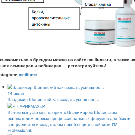
знакомиться с брендом можно на сайте meillume.ru, а также н
аших семинарах и вебинарах — регистрируйтесь!
nstagram:
meillume
14 июля
Владимир Шопинский как создать успешное...
В этом выпуске мы говорим с Владимиром Шопинским —
основателем первых профессиональных форумов для бьюти-
специалистов и создателем новой социальной сети I'M
Professional.