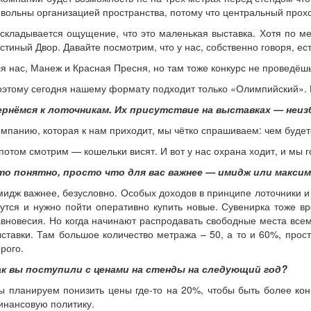
вольны организацией пространства, потому что центральный проход
складывается ощущение, что это маленькая выставка. Хотя по ме
стиный Двор. Давайте посмотрим, что у нас, собственно говоря, е
я нас, Манеж и Красная Пресня, но там тоже конкурс не проведёшь
этому сегодня нашему формату подходит только «Олимпийский». Е
ернёмся к лоточникам. Их присутствие на выставках — неи
мпанию, которая к нам приходит, мы чётко спрашиваем: чем будет
потом смотрим — кошельки висят. И вот у нас охрана ходит, и мы г
то понятно, просто что для вас важнее — имидж или макси
идж важнее, безусловно. Особых доходов в принципе лоточники и н
утся и нужно пойти оперативно купить новые. Сувенирка тоже в
вновесия. Но когда начинают распродавать свободные места всем
ставки. Там большое количество метража – 50, а то и 60%, прос
рого.
ак вы поступили с ценами на стенды на следующий год?
 планируем понизить цены где-то на 20%, чтобы быть более кон
инансовую политику.