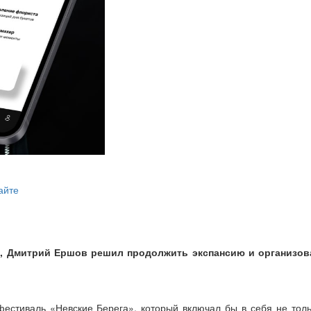
айте
и, Дмитрий Ершов решил продолжить экспансию и организов
фестиваль «Невские Берега», который включал бы в себя не тол