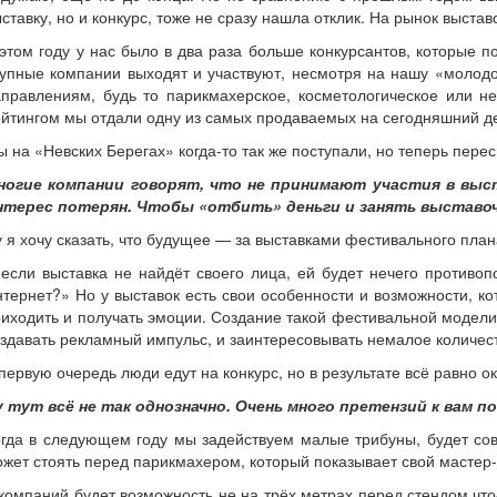
ставку, но и конкурс, тоже не сразу нашла отклик. На рынок выс
этом году у нас было в два раза больше конкурсантов, которые п
упные компании выходят и участвуют, несмотря на нашу «молодо
аправлениям, будь то парикмахерское, косметологическое или 
йтингом мы отдали одну из самых продаваемых на сегодняшний день
 на «Невских Берегах» когда-то так же поступали, но теперь пере
ногие компании говорят, что не принимают участия в выс
нтерес потерян. Чтобы «отбить» деньги и занять выставо
 я хочу сказать, что будущее — за выставками фестивального план
если выставка не найдёт своего лица, ей будет нечего противоп
тернет?» Но у выставок есть свои особенности и возможности, ко
иходить и получать эмоции. Создание такой фестивальной модели 
здавать рекламный импульс, и заинтересовывать немалое количест
первую очередь люди едут на конкурс, но в результате всё равно о
у тут всё не так однозначно. Очень много претензий к вам 
гда в следующем году мы задействуем малые трибуны, будет сов
жет стоять перед парикмахером, который показывает свой мастер-
компаний будет возможность не на трёх метрах перед стендом что-