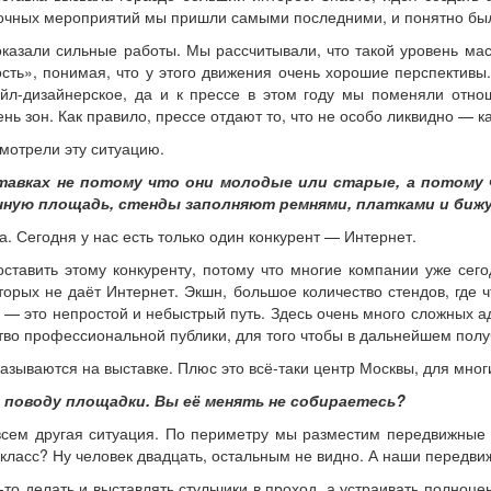
тавочных мероприятий мы пришли самыми последними, и понятно был
оказали сильные работы. Мы рассчитывали, что такой уровень ма
сть», понимая, что у этого движения очень хорошие перспективы
нейл-дизайнерское, да и к прессе в этом году мы поменяли от
 зон. Как правило, прессе отдают то, что не особо ликвидно — к
смотрели эту ситуацию.
тавках не потому что они молодые или старые, а потому ч
чную площадь, стенды заполняют ремнями, платками и бижу
а. Сегодня у нас есть только один конкурент — Интернет.
оставить этому конкуренту, потому что многие компании уже сего
торых не даёт Интернет. Экшн, большое количество стендов, где
— это непростой и небыстрый путь. Здесь очень много сложных а
во профессиональной публики, для того чтобы в дальнейшем получи
казываются на выставке. Плюс это всё-таки центр Москвы, для мног
по поводу площадки. Вы её менять не собираетесь?
сем другая ситуация. По периметру мы разместим передвижные т
класс? Ну человек двадцать, остальным не видно. А наши передви
то делать и выставлять стульчики в проход, а устраивать полноц