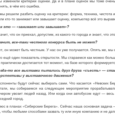
 изменили критерии оценки. Да и в плане оценок мы тоже очень с
нять, в чём его ошибка.
мы решили разбить оценку на критерии: форма, техника, чистота
ли кто-то занижает или завышает оценку, компьютер всё это вырав
ак это — «занижает или завышает»?
ачит, что он приехал, допустим, из какого-то города и знает, что э
начит, все-таки честного конкурса быть не может?
т, он может быть честным. У нас он уже получается. Опять же, мы
о ещё один показатель открытости. Мы стараемся как можно больш
 практически достигается тот момент, на базе которого формирует
огда-то все выставки пытались друг друга «съесть» — стави
ерспективы у выставочного движения?
споненты будут сейчас выбирать сами. Что касается «Невских Бер
стати, мы собираемся на следующее мероприятие прорабатывать 
чером увозит людей назад. Или когда они автобусом едут — весь 
седний город.
юс в планах «Сибирские Берега». Сейчас наша основная задача — 
, чтобы любыми способами зазвать ту или иную компанию и не дать