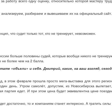
 за работу всего одну оценку, относительно которой мастеру тру
мы анализируем, разбираем и вывешиваем их на официальный сайт
нцип, что судит только тот, кто не тренирует, невозможен.
миссии больше половины судей, которые вообще никого не трениру
е не более чем на 2 балла.
ате «объели» и себя. Дмитрий, какие, на ваш взгляд, сегод
ад, в этом феврале прошла просто мега-выставка для этого регио
дин день. Утром самолёт, допустим, из Новосибирска вылетает,
ая партия едет. И при этом цена будет эквивалентна цене поездк
ет достаточно, то и компаниям станет интересно. А тратить силы