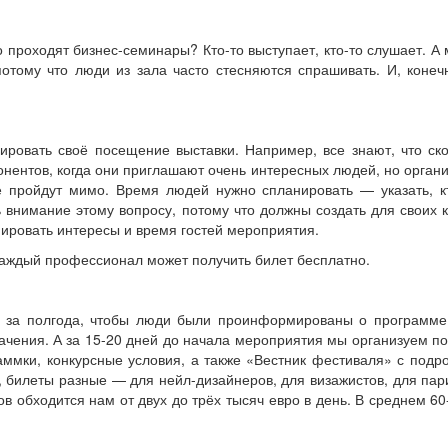
 проходят бизнес-семинары? Кто-то выступает, кто-то слушает. А 
отому что люди из зала часто стесняются спрашивать. И, конеч
ровать своё посещение выставки. Например, все знают, что ско
онентов, когда они приглашают очень интересных людей, но орган
е пройдут мимо. Время людей нужно спланировать — указать, к
 внимание этому вопросу, потому что должны создать для своих 
нировать интересы и время гостей мероприятия.
 каждый профессионал может получить билет бесплатно.
ся за полгода, чтобы люди были проинформированы о программе
чения. А за 15-20 дней до начала мероприятия мы организуем пов
раммки, конкурсные условия, а также «Вестник фестиваля» с под
и, билеты разные — для нейл-дизайнеров, для визажистов, для па
ов обходится нам от двух до трёх тысяч евро в день. В среднем 6