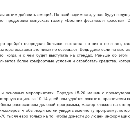
мы хотим добавить эмоций. По всей видимости, у нас будут ведущ
но, продолжим выпускать газету «Вестник фестиваля красоты». 
ро пройдёт очередная большая выставка, но никто не знает, ка
изаторы выставки это никак не освещают. Ведь даже если на выста
то, когда и с чем будет выступать на стендах. Раньше об этом
клиентов более комфортные условия и отработать средства, кото
 и основных мероприятиях. Порядка 15-20 машин с промоутера
торную акцию: за 10-14 дней нам удаётся охватить практически 
робным расписанием деловой программы, мастер-классов на стен
рикмахеров, чтобы люди могли увидеть именно ту программу, кото
0-70 тысяч евро только на то, чтобы донести до людей информаци