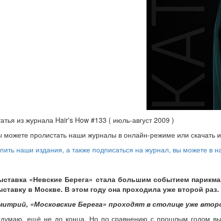
атья из журнала Hair's How #133 ( июль-август 2009 )
 можете пролистать наши журналы в онлайн-режиме или скачать 
пить наши издания, а также подписаться на журнал, вы можете в 
ыставка «Невские Берега» стала большим событием парикма
ыставку в Москве. В этом году она проходила уже второй раз
митрий, «Московские Берега» проходят в столице уже второ
думаю, ещё не до конца. Но по сравнению с прошлым годом выст