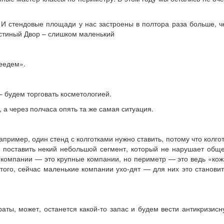
. И стендовые площади у нас застроены в полтора раза больше, 
Гостиный Двор – слишком маленький
еедем».
– будем торговать косметологией.
 а через полчаса опять та же самая ситуация.
пример, один стенд с колготками нужно ставить, потому что колго
о поставить некий небольшой сегмент, который не нарушает общ
е компании — это крупные компании, но периметр — это ведь «ко
того, сейчас маленькие компании ухо-дят — для них это станови
ты, может, останется какой-то запас и будем вести антикризис