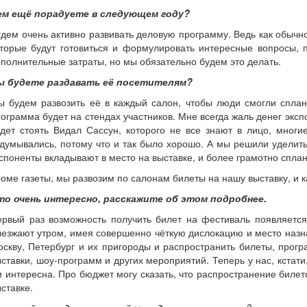
ем ещё порадуете в следующем году?
дем очень активно развивать деловую программу. Ведь как обычно
торые будут готовиться и формулировать интересные вопросы, п
полнительные затраты, но мы обязательно будем это делать.
ы будете раздавать её посетителям?
 будем развозить её в каждый салон, чтобы люди смогли сплани
ограмма будет на стендах участников. Мне всегда жаль денег эксп
дет стоять Видал Сассун, которого не все знают в лицо, многи
думывались, потому что и так было хорошо. А мы решили уделить
споненты вкладывают в место на выставке, и более грамотно спла
оме газеты, мы развозим по салонам билеты на нашу выставку, и
то очень интересно, расскажите об этом подробнее.
ервый раз возможность получить билет на фестиваль появляет
езжают утром, имея совершенно чёткую дислокацию и место назна
скву, Петербург и их пригороды и распространить билеты, прог
ставки, шоу-программ и других мероприятий. Теперь у нас, кстат
 интересна. Про бюджет могу сказать, что распространение билет
ставке.