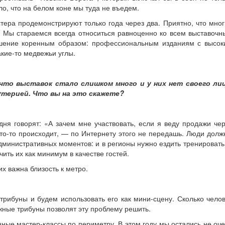
о, что на белом коне мы туда не въедем.
стера продемонстрируют только года через два. Приятно, что мно
. Мы стараемся всегда относиться равноценно ко всем выставоч
ношение коренным образом: профессиональным изданиям с высок
акие-то медвежьи углы.
то выставок стало слишком много и у них нет своего лиц
терией. Что вы на это скажете?
дня говорят: «А зачем мне участвовать, если я веду продажи че
 что-то происходит, — по Интернету этого не передашь. Люди дол
дминистративных моментов: и в регионы нужно ездить тренировать
ть их как минимум в качестве гостей.
их важна близость к метро.
рибуны и будем использовать его как мини-сцену. Сколько чело
жные трибуны позволят эту проблему решить.
енные мастер-классы по периметру. В этом году мы остались не оч