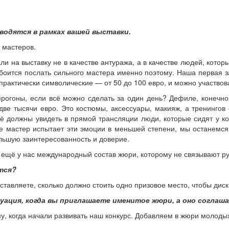
водятся в рамках вашей выставки.
 мастеров.
и на выставку не в качестве антуража, а в качестве людей, котор
боится послать сильного мастера именно поэтому. Наша первая за
 практически символические — от 50 до 100 евро, и можно участвов
 прогоны, если всё можно сделать за один день? Дефиле, конечн
и две тысячи евро. Это костюмы, аксессуары, макияж, а тренинго
Её должны увидеть в прямой трансляции люди, которые сидят у ко
вке мастер испытает эти эмоции в меньшей степени, мы останемся
льшую заинтересованность и доверие.
 ещё у нас международный состав жюри, которому не связывают ру
тся?
ставляете, сколько должно стоить одно призовое место, чтобы диск
уация, когда вы приглашаете именитое жюри, а оно соглаш
у, когда начали развивать наш конкурс. Добавляем в жюри молодых