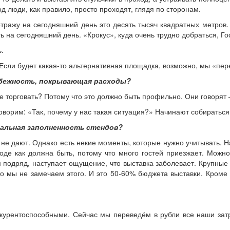
 люди, как правило, просто проходят, глядя по сторонам.
тражу на сегодняшний день это десять тысяч квадратных метров
сть на сегодняшний день. «Крокус», куда очень трудно добраться, 
.
сли будет какая-то альтернативная площадка, возможно, мы «пер
збежность, покрывающая расходы?
е торговать? Потому что это должно быть профильно. Они говорят 
оворим: «Так, почему у нас такая ситуация?» Начинают собираться,
мальная заполненность стендов?
е дают. Однако есть некие моменты, которые нужно учитывать. На
роде как должна быть, потому что много гостей приезжает. Можн
 подряд, наступает ощущение, что выставка заболевает. Крупны
то мы не замечаем этого. И это 50-60% бюджета выставки. Кроме 
курентоспособными. Сейчас мы переведём в рубли все наши затра