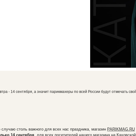
втра - 14 сентября, а значит парикмахеры по всей России будут отмечать св
 случаю столь важного для всех нас праздника, магазин
PARIKMAG.RU
лько 14 сентября
, для всех посетителей нашего магазина на Каховской