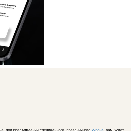
 же, при предъявлении специального, праздничного
купона
, вам будет