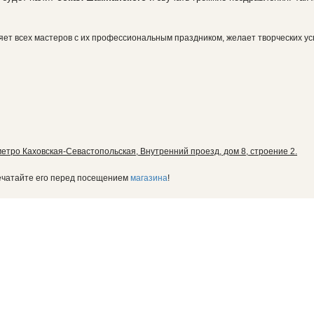
т всех мастеров с их профессиональным праздником, желает творческих усп
метро Каховская-Севастопольская, Внутренний проезд, дом 8, строение 2.
печатайте его перед посещением
магазина
!