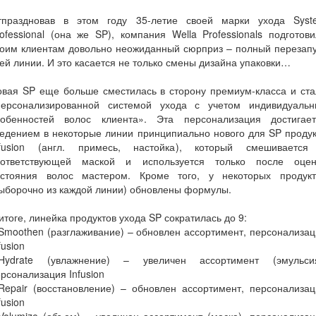
тпраздновав в этом году 35-летие своей марки ухода Syst
ofessional (она же SP), компания Wella Professionals подготов
воим клиентам довольно неожиданный сюрприз – полный перезапу
ей линии. И это касается не только смены дизайна упаковки…
овая SP еще больше сместилась в сторону премиум-класса и ста
персонализированной системой ухода с учетом индивидуальн
собенностей волос клиента». Эта персонализация достигает
едением в некоторые линии принципиально нового для SP проду
nfusion (англ. примесь, настойка), который смешивается
оответствующей маской и используется только после оцен
остояния волос мастером. Кроме того, у некоторых продукт
ыборочно из каждой линии) обновлены формулы.
итоге, линейка продуктов ухода SP сократилась до 9:
Smoothen (разглаживание) – обновлен ассортимент, персонализа
fusion
.Hydrate (увлажнение) – увеличен ассортимент (эмульсия
рсонализация Infusion
Repair (восстановление) – обновлен ассортимент, персонализа
fusion