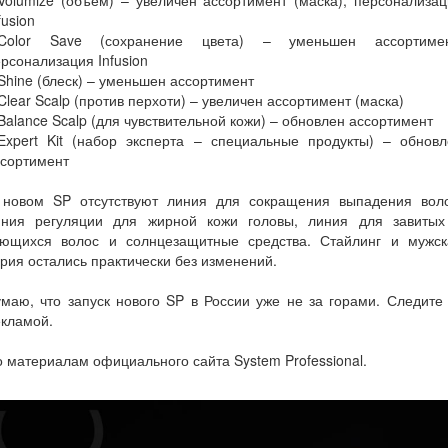
Volumize (объем) – увеличен ассортимент (маска), персонализа
fusion
.Color Save (сохранение цвета) – уменьшен ассортимен
рсонализация Infusion
Shine (блеск) – уменьшен ассортимент
Clear Scalp (против перхоти) – увеличен ассортимент (маска)
Balance Scalp (для чувствительной кожи) – обновлен ассортимент
.Expert Kit (набор эксперта – специальные продукты) – обновл
ссортимент
 новом SP отсутствуют линия для сокращения выпадения воло
иния регуляции для жирной кожи головы, линия для завитых
ьющихся волос и солнцезащитные средства. Стайлинг и мужск
рия остались практически без изменений.
маю, что запуск нового SP в России уже не за горами. Следите
екламой.
 материалам официального сайта System Professional.