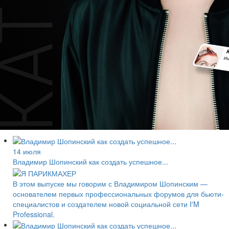
14 июля
Владимир Шопинский как создать успешное...
В этом выпуске мы говорим с Владимиром Шопинским —
основателем первых профессиональных форумов для бьюти-
специалистов и создателем новой социальной сети I'M
Professional.