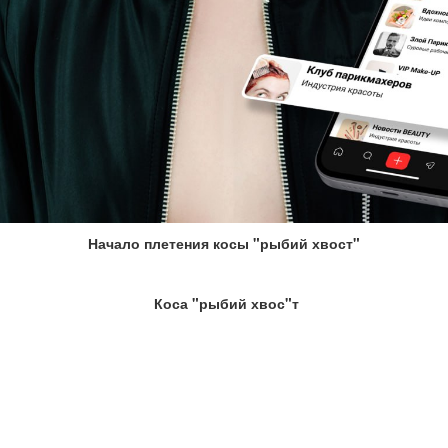
Начало плетения косы "рыбий хвост"
Коса "рыбий хвос"т