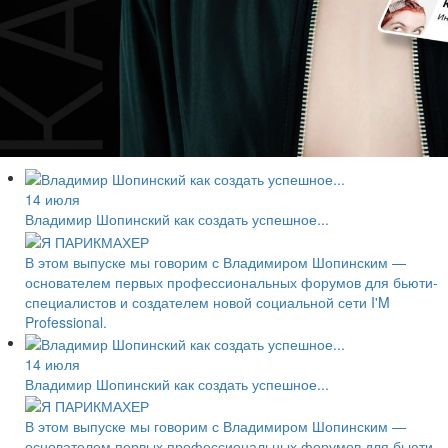
14 июля
Владимир Шопинский как создать успешное...
В этом выпуске мы говорим с Владимиром Шопинским —
основателем первых профессиональных форумов для бьюти-
специалистов и создателем новой социальной сети I'M
Professional.
14 июля
Владимир Шопинский как создать успешное...
В этом выпуске мы говорим с Владимиром Шопинским —
основателем первых профессиональных форумов для бьюти-