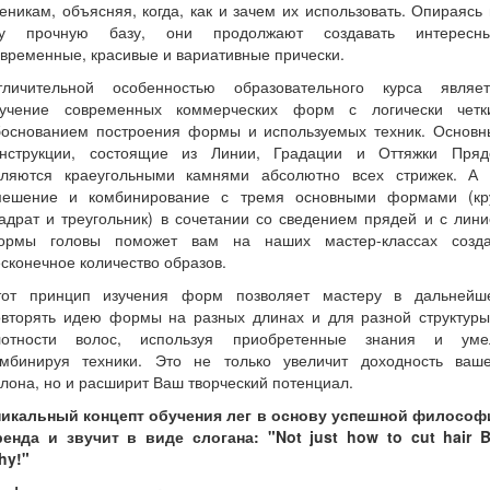
еникам, объясняя, когда, как и зачем их использовать. Опираясь
ту прочную базу, они продолжают создавать интересны
временные, красивые и вариативные прически.
тличительной особенностью образовательного курса являет
зучение современных коммерческих форм с логически четк
боснованием построения формы и используемых техник. Основн
онструкции, состоящие из Линии, Градации и Оттяжки Пряд
вляются краеугольными камнями абсолютно всех стрижек. А 
мешение и комбинирование с тремя основными формами (кру
адрат и треугольник) в сочетании со сведением прядей и с лин
ормы головы поможет вам на наших мастер-классах созда
сконечное количество образов.
тот принцип изучения форм позволяет мастеру в дальнейш
овторять идею формы на разных длинах и для разной структуры
лотности волос, используя приобретенные знания и уме
омбинируя техники. Это не только увеличит доходность ваше
лона, но и расширит Ваш творческий потенциал.
никальный концепт обучения лег в основу успешной философ
ренда и звучит в виде слогана: "Not just how to cut hair B
hy!"