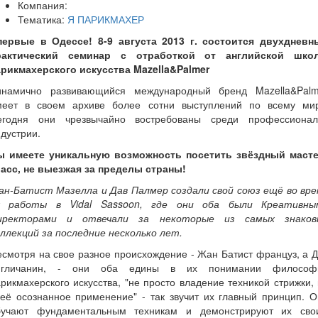
Компания:
Тематика:
Я ПАРИКМАХЕР
первые в Одессе! 8-9 августа 2013 г. состоится двухдневн
рактический семинар с отработкой от английской шко
арикмахерского искусства Mazella&Palmer
инамично развивающийся международный бренд Mazella&Palm
меет в своем архиве более сотни выступлений по всему мир
егодня они чрезвычайно востребованы среди профессионал
дустрии.
ы имеете уникальную возможность посетить звёздный масте
ласс, не выезжая за пределы страны!
ан-Батист Мазелла и Дав Палмер создали свой союз ещё во вре
х работы в Vidal Sassoon, где они оба были Креативны
иректорами и отвечали за некоторые из самых знаков
ллекций за последние несколько лет.
смотря на свое разное происхождение - Жан Батист француз, а 
нгличанин, - они оба едины в их понимании философ
рикмахерского искусства, "не просто владение техникой стрижки,
её осознанное применение" - так звучит их главный принцип. 
бучают фундаментальным техникам и демонстрируют их сво