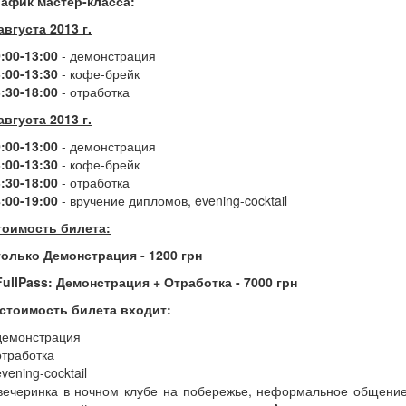
рафик мастер-класса:
августа 2013 г.
:00-13:00
- демонстрация
:00-13:30
- кофе-брейк
:30-18:00
- отработка
августа 2013 г.
:00-13:00
- демонстрация
:00-13:30
- кофе-брейк
:30-18:00
- отработка
:00-19:00
- вручение дипломов, evening-cocktail
тоимость билета:
только Демонстрация - 1200 грн
FullPass: Демонстрация + Отработка - 7000 грн
 стоимость билета входит:
демонстрация
отработка
evening-cocktail
 вечеринка в ночном клубе на побережье, неформальное общение