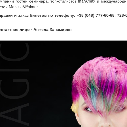
омпании гостей семинара, топ-стилистов marAmax и международн
стей Mazella&Palmer.
равки и заказ билетов по телефону: +38 (048) 777-60-68, 728-
8
онтактное лицо - Анжела Ханамирян