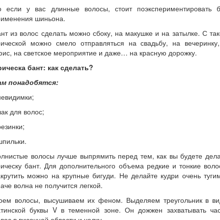
о если у вас длинные волосы, стоит поэкспериментировать б
рименения шиньона.
нт из волос сделать можно сбоку, на макушке и на затылке. С та
рической можно смело отправляться на свадьбу, на вечеринку,
ис, на светское мероприятие и даже… на красную дорожку.
рическа бант: как сделать?
ам понадобятся:
невидимки;
лак для волос;
резинки;
шпильки.
лнистые волосы лучше выпрямить перед тем, как вы будете дел
ическу бант. Для дополнительного объема редкие и тонкие вол
крутить можно на крупные бигуди. Не делайте кудри очень туги
аче волна не получится легкой.
оем волосы, высушиваем их феном. Выделяем треугольник в ви
атинской буквы V в теменной зоне. Он дожжен захватывать час
лос в височной области и челку.