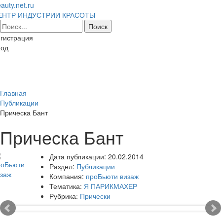
auty.net.ru
ЕНТР ИНДУСТРИИ КРАСОТЫ
гистрация
ход
Toggl
naviga
Главная
Публикации
Прическа Бант
Прическа Бант
Дата публикации:
20.02.2014
Раздел:
Публикации
Компания:
проБьюти визаж
Тематика:
Я ПАРИКМАХЕР
Рубрика:
Прически