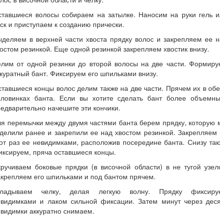
ставшиеся волосы собираем на затылке. Наносим на руки гель и
ск и приступаем к созданию прически.
деляем в верхней части хвоста прядку волос и закрепляем ее 
остом резинкой. Еще одной резинкой закрепляем хвостик внизу.
елим от одной резинки до второй волосы на две части. Формиру
куратный бант. Фиксируем его шпильками внизу.
тавшиеся концы волос делим также на две части. Прячем их в об
оловинках банта. Если вы хотите сделать бант более объемны
едварительно начешите эти кончики.
я перемычки между двумя частями банта берем прядку, которую
делили ранее и закрепили ее над хвостом резинкой. Закрепляем
от раз ее невидимками, расположив посередине банта. Снизу та
ксируем, пряча оставшиеся концы.
ручиваем боковые прядки (в височной области) в не тугой узел
крепляем его шпильками и под бантом прячем.
кладываем челку, делая легкую волну. Прядку фиксиру
евидимками и лаком сильной фиксации. Затем минут через деся
видимки аккуратно снимаем.