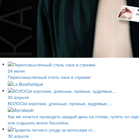
24 июня
Переосмысленный стиль панк в стрижке
30 апреля
ВОЛОСЫ короткие, длинные, прямые, кудрявые,...
Как же хочется проводить каждый день на пляже, гулять по пар
или отдыхать возле бассейна.
30 апреля