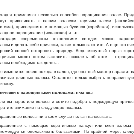
егодня применяют несколько способов наращивания волос. Пряд
огут приклеивать к вашим волосам горячим клеем (английск
стема), присоединять с помощью бусинок (корейская), использов
лодное наращивание (испанская) и т.п.
лагодаря современным технологиям сегодня можно нарасти
лосы и делать себе прически, какие только захотите. А еще это оч
ороший способ поторопить природу. Ведь минутный порыв корот
стричься может потом заставить пожалеть об этом – отращива
олосы необходимо так долго…
е изменится после похода в салон, где опытный мастер нарастит 
расивые длинные волосы. Останется только выбрать понравившую
ическу.
рически с нарощенными волосами: нюансы
ли вы нарастили волосы и хотите подобрать подходящую причес
братите внимание на следующие нюансы.
ращенные волосы ни в коем случае нельзя начесывать.
аращенные с помощью кератиновых капсул или клея волосы 
екомендуется ополаскивать бальзамами. По крайней мере, следу