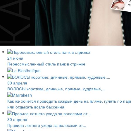
24 июня
Переосмысленный стиль панк в стрижке
30 апреля
ВОЛОСЫ короткие, длинные, прямые, кудрявые,...
Как же хочется проводить каждый день на пляже, гулять по пар
или отдыхать возле бассейна.
30 апреля
Правила летнего ухода за волосами от...