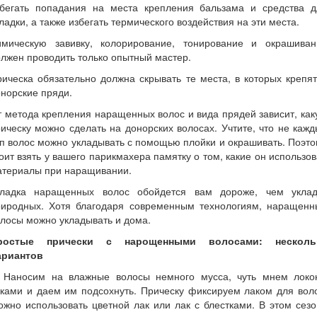
збегать попадания на места крепления бальзама и средства д
ладки, а также избегать термического воздействия на эти места.
имическую завивку, колорирование, тонирование и окрашиван
лжен проводить только опытный мастер.
ическа обязательно должна скрывать те места, в которых крепя
норские пряди.
 метода крепления наращенных волос и вида прядей зависит, ка
ическу можно сделать на донорских волосах. Учтите, что не каж
п волос можно укладывать с помощью плойки и окрашивать. Поэт
оит взять у вашего парикмахера памятку о том, какие он использо
атериалы при наращивании.
кладка наращенных волос обойдется вам дороже, чем уклад
риродных. Хотя благодаря современным технологиям, наращенн
лосы можно укладывать и дома.
ростые прически с нарощенными волосами: несколь
ариантов
. Наносим на влажные волосы немного мусса, чуть мнем локо
ками и даем им подсохнуть. Прическу фиксируем лаком для вол
жно использовать цветной лак или лак с блестками. В этом сез