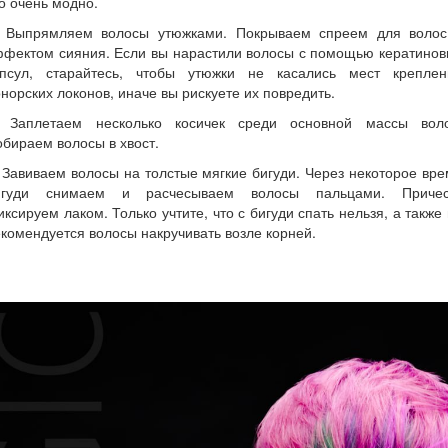
о очень модно.
. Выпрямляем волосы утюжками. Покрываем спреем для волос
ффектом сияния. Если вы нарастили волосы с помощью кератинов
апсул, старайтесь, чтобы утюжки не касались мест креплен
норских локонов, иначе вы рискуете их повредить.
. Заплетаем несколько косичек среди основной массы воло
бираем волосы в хвост.
 Завиваем волосы на толстые мягкие бигуди. Через некоторое вр
игуди снимаем и расчесываем волосы пальцами. Причес
ксируем лаком. Только учтите, что с бигуди спать нельзя, а также
комендуется волосы накручивать возле корней.