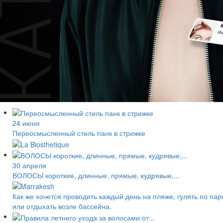
24 июня
Переосмысленный стиль панк в стрижке
30 апреля
ВОЛОСЫ короткие, длинные, прямые, кудрявые,...
Как же хочется проводить каждый день на пляже, гулять по пар
или отдыхать возле бассейна.