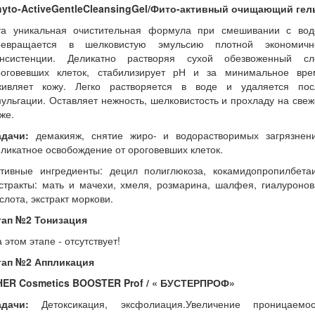
hyto-ActiveGentleCleansingGel/Фито-активный очищающий гел
та уникальная очистительная формула при смешивании с вод
ревращается в шелковистую эмульсию плотной экономичн
онсистенции. Деликатно растворяя сухой обезвоженный сл
роговевших клеток, стабилизирует рН и за минимальное вре
живляет кожу. Легко растворяется в воде и удаляется пос
ульгации. Оставляет нежность, шелковистость и прохладу на све
же.
адачи:
демакияж, снятие жиро- и водорастворимых загрязнени
ликатное освобождение от ороговевших клеток.
ктивные ингредиенты: децил полиглюкоза, кокамидопропилбетаи
стракты: мать и мачехи, хмеля, розмарина, шалфея, гиалуроно
слота, экстракт моркови.
тап №2 Тонизация
 этом этапе - отсутствует!
тап №2 Аппликация
HER Cosmetics BOOSTER Prof / « БУСТЕРПРОФ»
адачи:
Детоксикация, эксфолиация.Увеличение проницаемос