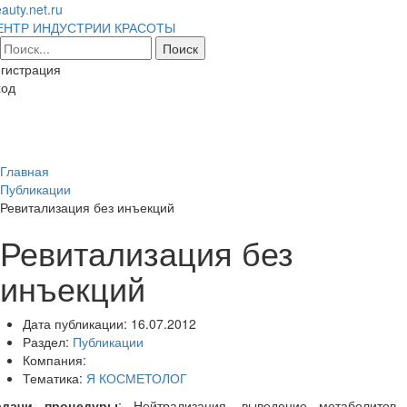
auty.net.ru
ЕНТР ИНДУСТРИИ КРАСОТЫ
гистрация
ход
Toggl
naviga
Главная
Публикации
Ревитализация без инъекций
Ревитализация без
инъекций
Дата публикации:
16.07.2012
Раздел:
Публикации
Компания:
Тематика:
Я КОСМЕТОЛОГ
адачи процедуры
: Нейтрализация, выведение метаболитов 