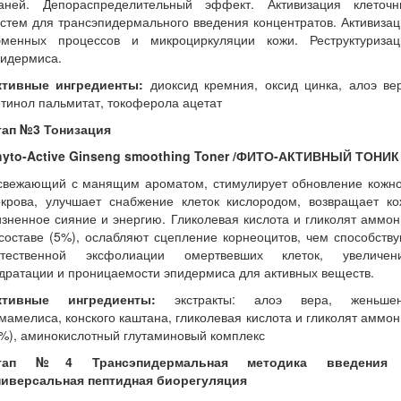
каней. Депораспределительный эффект. Активизация клеточн
стем для трансэпидермального введения концентратов. Активиза
бменных процессов и микроциркуляции кожи. Реструктуризац
пидермиса.
ктивные ингредиенты:
диоксид кремния, оксид цинка, алоэ вер
тинол пальмитат, токоферола ацетат
тап №3 Тонизация
hyto-Active Ginseng smoothing Toner /ФИТО-АКТИВНЫЙ ТОНИК
свежающий с манящим ароматом, стимулирует обновление кожно
окрова, улучшает снабжение клеток кислородом, возвращает ко
зненное сияние и энергию. Гликолевая кислота и гликолят аммо
составе (5%), ослабляют сцепление корнеоцитов, чем способств
стественной эксфолиации омертвевших клеток, увеличен
дратации и проницаемости эпидермиса для активных веществ.
ктивные ингредиенты:
экстракты: алоэ вера, женьшен
мамелиса, конского каштана, гликолевая кислота и гликолят аммо
%), аминокислотный глутаминовый комплекс
тап №4 Трансэпидермальная методика введения
ниверсальная пептидная биорегуляция