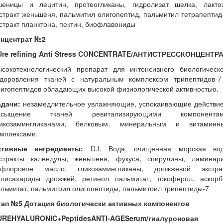
шеницы и лецитин, протеогликаны, гидролизат шелка, лактоз
стракт женьшеня, пальмитил олигопептид, пальмитил тетрапептид
стракт планктона, пектин, биофлавониды
онцентрат №2
Ure refining Anti Stress CONCENTRATE/АНТИСТРЕССКОНЦЕНТР
ысокотехнологический препарат для интенсивного биологическо
здоровления тканей с натуральным комплексом трипептидов-7
игопептидов обладающих высокой физиологической активностью.
адачи:
незамедлительное увлажняющие, успокаивающие действие
асыщение тканей ревитализирующими компонентам
ликозамингликанами, белковым, минеральным и витаминн
омплексами.
ктивные ингредиенты:
D.I. Вода, очищенная морская вод
кстракты календулы, женьшеня, фукуса, спирулины, ламинари
афлоровое масло, гликозамингликаны, дрожжевой экстрак
олисахариды дрожжей, ретинол пальмитат, токоферол, аскорб
льмитат, пальмитоил олигопептиды, пальмитоил трипептиды-7
тап №5 Дотация биологически активных компонентов
UREHYALURONIC+PeptidesANTI-AGESerum/гиалуроновая