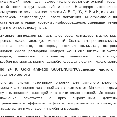
живляющий крем для заместительно-востановительной терап
ежной кожи вокруг глаз, губ и шеи. Благодаря интенсивно
сыщению витаминным комплексом А, В, С, D3, E, F и H, и актив
омплексом пентапептидов нового поколения. Многокомпонентн
остав крема улучшает крово- и лимфообращение, уменьшает темн
уги и отечность вокруг глаз.
ктивные ингредиенты:
гель алоэ вера, оливковое масло, мас
ерсика, масло авокадо, молочный белок, изопропилпальмита
инолевая кислота, токоферол, ретинил пальмитат, экстракт
инацеи, хмеля, розмарина, шалфея, женьшеня, клеточный экстр
укурузы, пальмитоил олигопептид, пальмитоил тетрапептид-
корбил пальмитат, магния аскорбил фосфат, лецитин, масло манг
ure 24 K Gold anti-age SUSPENSION/Суспензия чистого 
каратного золота
успензия служит источником энергии для активного клеточно
мена и сохранения жизненной активности клеток. Мгновенно дел
ожу шелковистой, сияющей и восхитительно нежной. Интенсивн
влажнение сочетается с ярко выраженным, длитель
охраняющимся эффектом лифтинга, миорелаксации и очевидно
азглаживания и уменьшения глубины морщин.
ктивные ингредиенты
:Циклометикон, циклопентасилоксан, мас