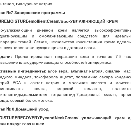
нтенол, гиалуронат натрия
тап №7 Завершение программы
UREMOISTUREemollientCream/Био-УВЛАЖНЯЮЩИЙ КРЕМ
ио-увлажняющий дневной крем является высокоэффективн
идратирующим и омолаживающим средством для идеальн
парации тканей. Легкая, шелковистая консистенция крема идеал
я всех типов кожи нуждающихся в дотации влаги.
адачи:
Пролонгированная гидратация кожи в течение 7-8 час
овышение влагоудерживающих способностей эпидермиса.
ктивные ингредиенты
: алоэ вера, альгинат натрия, сквален, ма
адкого миндаля, токоферола ацетат, полиамино сахара конденс
атрий PCA и лактат натрия и молочная кислота и мочевин
минокислоты шелка, морской коллаген, пальмито
лигопептиды,пальмитоил тетрапептид-7,экстракты: хмеля, арник
оща, соевый белок молока.
тап № 8 Домашний уход
OISTURERECOVERYEyeandNeckCream/ увлажняющий крем д
ожи вокруг глаз и шеи