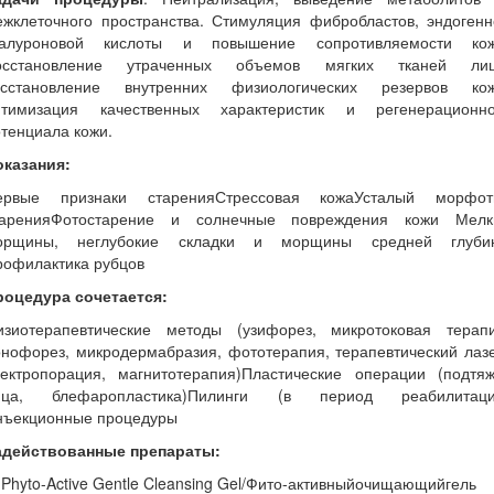
ежклеточного пространства. Стимуляция фибробластов, эндогенн
иалуроновой кислоты и повышение сопротивляемости кож
осстановление утраченных объемов мягких тканей лиц
осстановление внутренних физиологических резервов кож
птимизация качественных характеристик и регенерационно
тенциала кожи.
оказания:
ервые признаки старенияСтрессовая кожаУсталый морфот
таренияФотостарение и солнечные повреждения кожи Мелк
орщины, неглубокие складки и морщины средней глуби
рофилактика рубцов
роцедура сочетается:
изиотерапевтические методы (узифорез, микротоковая терапи
нофорез, микродермабразия, фототерапия, терапевтический лаз
лектропорация, магнитотерапия)Пластические операции (подтяж
ица, блефаропластика)Пилинги (в период реабилитаци
нъекционные процедуры
адействованные препараты:
 Phyto-Active Gentle Cleansing Gel/Фито-активныйочищающийгель