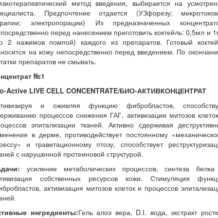
изиотерапевтический метод введения, выбирается на усмотрен
пециалиста. Предпочтение отдается (УЗфорезу; микротоков
ерапии; электропорации) Из предназначенных концентрато
посредственно перед нанесением приготовить коктейль: 0,5мл и 
до 2 нажимов помпой) каждого из препаратов. Готовый коктей
носится на кожу непосредственно перед введением. По окончан
татки препаратов не смывать.
онцентрат №1
io-Active LIVE CELL CONCENTRATE/БИО-АКТИВКОНЦЕНТРАТ
ктивизируя и оживляя функцию фибробластов, способству
ерживанию процессов снижения ГАГ, активизации митозов клето
роцессов эпитализации тканей. Активно сдерживая деструктивн
зменения в дерме, противодействует постоянному «механическо
трессу» и гравитационному птозу, способствует реструктуризац
аней с нарушенной протеиновой структурой.
адачи:
усиление метаболических процессов, синтеза белка
ктивизация собственных ресурсов кожи. Стимуляция функц
бробластов, активизация митозов клеток и процессов эпитализа
аней.
ктивные ингредиенты:
Гель алоэ вера, D.I. вода, экстракт рост