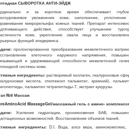
ептидная СЫВОРОТКА АНТИ-ЭЙДЖ
ардинально и за короткое время обеспечивает глубок
ногоуровневое увлажнение кожи, наполнение, уплотнение
ыравнивание микрорельефа кожных тканей. Препарат интенсивно
одтягивающего действия, способствует улучшению тургор
ластичности кожи, укреплению овала лица и восстановлен
арьерных функций эпидермиса.
адачи:
пролонгированное преобразование межклеточного матрикс
осстановление клеточного наружного напряжения, повышен
вязывающей и удерживающей способности межклеточной гелев
ллоидной системы кожи.
ктивные ингредиенты:
растворимый коллаген, гиалуроновые сфе
иалуроновая кислота, этилгексил пальмитат, кремний), пальми
игопептиды, пальмитил тетрапептиды-7, экстракт кукурузы.
тап №6 Массаж
ureAminoAcid MassageGel/массажный гель с амино- комплексо
адачи:
Усиление гидратации, проникновения БАВ, повышен
аптационных возможностей. Восстановление объемов тканей.
ктивные ингредиенты:
D.I. Вода, алоэ вера, аминокомплекс, 