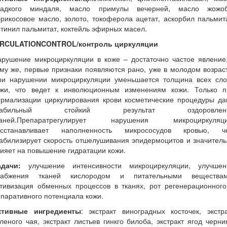
ладкого миндаля, масло примулы вечерней, масло жожоб
рикосовое масло, золото, токоферола ацетат, аскорбил пальмит
тинил пальмитат, коктейль эфирных масел.
IRCULATIONCONTROL/контроль циркуляции
арушение микроциркуляции в коже – достаточно частое явление,
му же, первые признаки появляются рано, уже в молодом возрас
ри нарушении микроциркуляции уменьшается толщина всех сло
ожи, что ведет к инволюционным изменениям кожи. Только п
ормализации циркулирования крови косметические процедуры да
табильный стойкий результат оздоровлен
каней.Препаратрегулирует нарушения микроциркуляци
осстанавливает наполненность микрососудов кровью, ч
абилизирует скорость отшелушивания эпидермоцитов и значител
ияет на повышение гидратации кожи.
адачи:
улучшение интенсивности микроциркуляции, улучшен
набжения тканей кислородом и питательными веществам
ктивизация обменных процессов в тканях, рот регенерационного
паративного потенциала кожи.
ктивные ингредиенты
: экстракт виноградных косточек, экстр
леного чая, экстракт листьев гинкго билоба, экстракт ягод черни