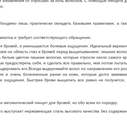
 избавления от отросших за ночь волосков. С помощью пинцета 
и.
бходимо лишь практически овладеть базовыми правилами, а так
ликатна и требует соответствующего обращения.
ния бровей, и уменьшаются болевые ощущения. Идеальный вариан
крем на область глаз и бровей перед выщипыванием: лишние воло
 белым цветом лишние волоски, которые отросли около самого к
е предостеречь себя, и сделать все правильно, чем потом пытат
ыдергивать его.Всегда выдергивайте волос по направлению его ро
е и очень болезненные ранки на коже, которые долго заживают
ые ощущения. Быстрее брови выщипать все равно не получится, 
и автоматический пинцет для бровей, но обо всем по порядку.
го выступает нержавеющая сталь высокого качества без содержа