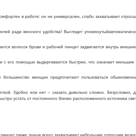
комфортен в работе: он не универсален, слабо захватывает отрос
елей ради женского удобства! Выглядит упомянутыйавтоматическ
ется волосок брови и рабочий пинцет задвигается внутрь внешне
ки с его помощью выдергиваются быстрее, что означает меньшие
ее большинство женщин предпочитают пользоваться обыкновенн
ткой. Удобно или нет – сказать довольно сложно. Безусловно, 
тро устать от постоянного близко расположенного источника све
 пинцет также лучше всего захватывает небольшие отросшие воло