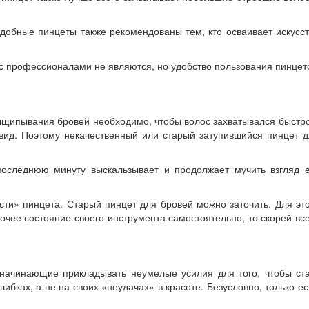
добные пинцеты также рекомендованы тем, кто осваивает искусс
ас профессионалами не являются, но удобство пользования пинце
о выщипывания бровей необходимо, чтобы волос захватывался быстр
вид. Поэтому некачественный или старый затупившийся пинцет д
 последнюю минуту выскальзывает и продолжает мучить взгляд е
сти» пинцета. Старый пинцет для бровей можно заточить. Для эт
бочее состояние своего инструмента самостоятельно, то скорей вс
начинающие прикладывать неумелые усилия для того, чтобы ста
бках, а не на своих «неудачах» в красоте. Безусловно, только е