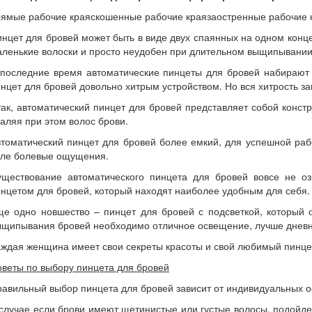
рямые рабочие краяскошенные рабочие краязаостренные рабочие 
нцет для бровей может быть в виде двух спаянных на одном конце
ленькие волоски и просто неудобен при длительном выщипывании
 последние время автоматические пинцеты для бровей набирают 
нцет для бровей довольно хитрым устройством. Но вся хитрость за
ак, автоматический пинцет для бровей представляет собой конст
аляя при этом волос брови.
томатический пинцет для бровей более емкий, для успешной раб
иле болевые ощущения.
уществование автоматического пинцета для бровей вовсе не о
нцетом для бровей, который находят наиболее удобным для себя.
е одно новшество – пинцет для бровей с подсветкой, который о
щипывания бровей необходимо отличное освещение, лучше дневное
ждая женщина имеет свои секреты красоты и свой любимый пинцет
веты по выбору пинцета для бровей
авильный выбор пинцета для бровей зависит от индивидуальных ос
случае если брови имеют щетинистые или густые волосы, подойде