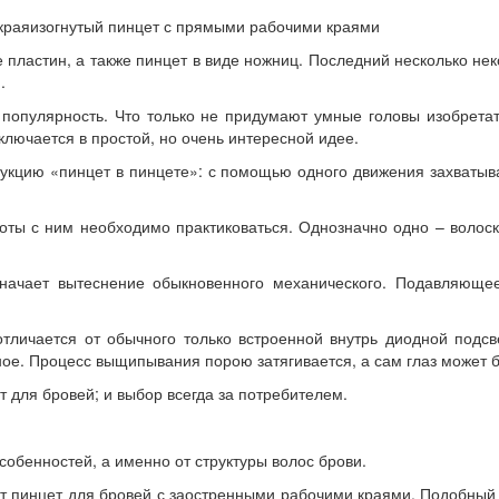
краяизогнутый пинцет с прямыми рабочими краями
 пластин, а также пинцет в виде ножниц. Последний несколько не
.
популярность. Что только не придумают умные головы изобретат
ключается в простой, но очень интересной идее.
рукцию «пинцет в пинцете»: с помощью одного движения захватыва
оты с ним необходимо практиковаться. Однозначно одно – волос
значает вытеснение обыкновенного механического. Подавляющ
тличается от обычного только встроенной внутрь диодной подсве
. Процесс выщипывания порою затягивается, а сам глаз может быс
 для бровей; и выбор всегда за потребителем.
обенностей, а именно от структуры волос брови.
т пинцет для бровей с заостренными рабочими краями. Подобный