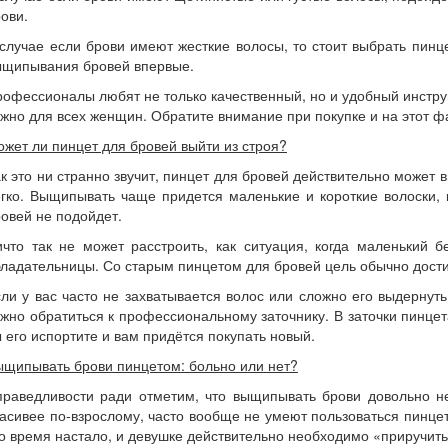
ови.
случае если брови имеют жесткие волосы, то стоит выбрать пин
ыщипывания бровей впервые.
офессионалы любят не только качественный, но и удобный инстру
жно для всех женщин. Обратите внимание при покупке и на этот ф
жет ли пинцет для бровей выйти из строя?
к это ни странно звучит, пинцет для бровей действительно может 
егко. Выщипывать чаще придется маленькие и короткие волоски,
овей не подойдет.
ичто так не может расстроить, как ситуация, когда маленький 
ладательницы. Со старым пинцетом для бровей цель обычно дост
ли у вас часто не захватывается волос или сложно его выдернут
жно обратиться к профессиональному заточнику. В заточки пинцета
 его испортите и вам придётся покупать новый.
щипывать брови пинцетом: больно или нет?
праведливости ради отметим, что выщипывать брови довольно н
асивее по-взрослому, часто вообще не умеют пользоваться пинцет
о время настало, и девушке действительно необходимо «приручит