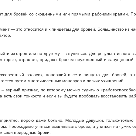
цет для бровей со скошенными или прямыми рабочими краями. По
мент — это относится и к пинцетам для бровей. Большинство из н
актор.
выйти из строя или по-другому – затупиться. Для результативног
 которые, отрастая, придают бровям неухоженный и запущенный 
бессовестный волосок, попавший в сети пинцета для бровей, в
игается путем многочисленных маневров и ловких ухищрений
ь – верный признак, по которому можно судить о «работоспособно
 есть свои тонкости и если вы будите пробовать восстановить ра
еприятно, порою даже больно. Молодые девушки, только-только 
ом. Необходимо учиться выщипывать брови, и учиться на чужих оши
ь» свои природные брови.