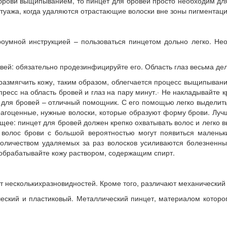
брови выщипыванием, то пинцет для бровей просто необходим для
туажа, когда удаляются отрастающие волоски вне зоны пигментаци
оумной инструкцией – пользоваться пинцетом дольно легко. Нео
вей: обязательно продезинфицируйте его. Область глаз весьма де
азмягчить кожу, таким образом, облегчается процесс выщипыва
ресс на область бровей и глаз на пару минут.· Не накладывайте 
 для бровей – отличный помощник. С его помощью легко выделить
рагоценные, нужные волоски, которые образуют форму брови. Лучш
е: пинцет для бровей должен крепко охватывать волос и легко в
 волос брови с большой вероятностью могут появиться маленьки
 количеством удаляемых за раз волосков усиливаются болезненн
е обрабатывайте кожу раствором, содержащим спирт.
т несколькихразновидностей. Кроме того, различают механический 
еский и пластиковый. Металлический пинцет, материалом которо