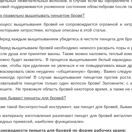
дельных нежелательных волосков. В случае если вы оформляете 
овей поддерживается ухоженное состояние областиброви после та
ак правильно выщипывать пинцетом брови?
роцесс выщипывания бровей не сопровождается огромной и хитр
которыми хитростями, которые описаны в этой статье.
Перед каждым выщипыванием убедитесь в чистоте пинцета для бро
Перед выщипываем бровей необходимо немного раскрыть поры и р
сле душа или принятия ванны. Также можно наложить теплый комп
ожно будет захватить.· В процессе выщипывания белый карандаш
ови, чтобы при удалении не увлечься и не повыдергивать ваши д
маскировать свою неудачно «общипанную» бровку.· Важно следующе
 никогда против! В случае выщипывания пинцетом против роста
ахватывайте пинцетом только один волосок брови! Запомните: с
ешите.· Не тревожьте область бровей некоторое время, а также н
кие бывают пинцеты для бровей?
же такой бесхитростный инструмент, как пинцет для бровей, бывае
 материалу изготовления различают пинцет для бровей металлич
редных примесей, наиболее функционален.
азновидности пинцета для бровей по форме рабочих краев: