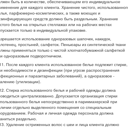
лжен быть в количестве, обеспечивающем его индивидуальное
именение для каждого клиента. Хранение чистого, использованног
лья, парфюмерно-косметических, а также моющих и
езинфицирующих средств должно быть раздельным. Хранение
стого белья на открытых стеллажах или на рабочих местах
пускается только в индивидуальной упаковке.
зрешается использование одноразовых шапочек, накидок,
лотенец, простыней, салфеток. Пеньюары из синтетической ткани
лжны применяться только с чистой хлопчатобумажной салфеткой
ли одноразовым подворотничком.
11. После каждого клиента использованное белье подлежит стирке,
и необходимости и дезинфекции (при угрозе распространения
фекционных и паразитарных заболеваний), а одноразовое -
алению (утилизации).
12. Стирка использованного белья и рабочей одежды должна
оводиться централизованно. Допускается организация стирки
пользованного белья непосредственно в парикмахерской при
аличии отдельно выделенного помещения со специальным
орудованием. Рабочая и личная одежда персонала должна
аниться раздельно.
13. Удаление остриженных волос с шеи и лица клиента должно