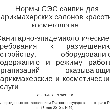
Санитарно-эпидемиологические
требования к размещению
устройству, оборудованию
содержанию и режиму работ
организаций оказывающи
парикмахерские и косметически
услуги
СанПиН 2.1.2.2631-10
утвержденные постановлением Главного государственного врача 
от 18 мая 2010 г. N 59)