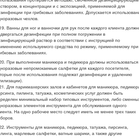
створом, в концентрации и с экспозицией, применяемой для
зинфекции при грибковых заболеваниях. Допускается использован
норазовых чехлов.
19. Ванны для ног и ванночки для рук после каждого клиента долж
двергаться дезинфекции при полном погружении в
зинфицирующий раствор в соответствии с инструкцией по
рименению используемого средства по режиму, применяемому при
ибковых заболеваниях.
20. При выполнении маникюра и педикюра должны использоваться
норазовые непромокаемые салфетки для каждого посетителя,
торые после использования подлежат дезинфекции и удалению
тилизации).
21. Для парикмахерских залов и кабинетов для маникюра, педикюр
рсинга, пилинга, татуажа, косметических услуг должен быть
пределен минимальный набор типовых инструментов, либо сменны
норазовых элементов инструмента для обслуживания одного
иента. На одно рабочее место следует иметь не менее трех таких
боров.
22. Инструменты для маникюра, педикюра, татуажа, пирсинга,
линга, марлевые салфетки, ватные шарики, а также другие