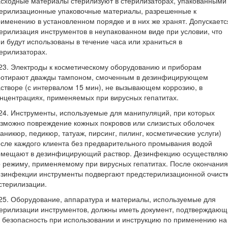
сходные материалы стерилизуют в стерилизаторах, упакованными
терилизационные упаковочные материалы, разрешенные к
именению в установленном порядке и в них же хранят. Допускаетс
ерилизация инструментов в неупакованном виде при условии, что
и будут использованы в течение часа или храниться в
ерилизаторах.
23. Электроды к косметическому оборудованию и приборам
ротирают дважды тампоном, смоченным в дезинфицирующем
створе (с интервалом 15 мин), не вызывающем коррозию, в
нцентрациях, применяемых при вирусных гепатитах.
24. Инструменты, используемые для манипуляций, при которых
зможно повреждение кожных покровов или слизистых оболочек
аникюр, педикюр, татуаж, пирсинг, пилинг, косметические услуги)
сле каждого клиента без предварительного промывания водой
омещают в дезинфицирующий раствор. Дезинфекцию осуществляю
 режиму, применяемому при вирусных гепатитах. После окончания
зинфекции инструменты подвергают предстерилизационной очист
стерилизации.
25. Оборудование, аппаратура и материалы, используемые для
ерилизации инструментов, должны иметь документ, подтверждаю
 безопасность при использовании и инструкцию по применению на