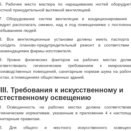
.6. Рабочее место мастера по наращиванию ногтей оборудует
стной принудительной вытяжной вентиляцией.
.7. Оборудование систем вентиляции и кондиционирования 
ледует располагать смежно, над и под помещениями с постоянн
ребыванием людей.
.8. Все вентиляционные установки должны иметь паспорта
роходить планово-предупредительный ремонт в соответствии
екомендациями фирмы-изготовителя.
.9. Уровни физических факторов на рабочих местах долж
оответствовать гигиеническим требованиям к микроклима
роизводственных помещений, санитарным нормам шума на рабоч
стах, в помещениях общественных зданий.
III. Требования к искусственному и
стественному освещению
.1. Освещенность на рабочих местах должна соответствова
игиеническим нормативам, указанным в приложении 4 к настоящ
анитарным правилам.
.2. Для общего и местного искусственного освещен