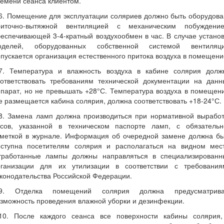
емени сеанса клиентом.
6. Помещение для эксплуатации соляриев должно быть оборудов
риточно-вытяжной вентиляцией с механическим побуждение
еспечивающей 3-4-кратный воздухообмен в час. В случае устано
оделей, оборудованных собственной системой вентиляци
пускается организация естественного притока воздуха в помещени
.7. Температура и влажность воздуха в кабине солярия долж
оответствовать требованиям технической документации на данн
парат, но не превышать +28°С. Температура воздуха в помещен
е размещается кабина солярия, должна соответствовать +18-24°С.
.8. Замена ламп должна производиться при нормативной выработ
асов, указанной в техническом паспорте ламп, с обязательн
тметкой в журнале. Информация об очередной замене должна бы
оступна посетителям солярия и располагаться на видном мест
тработанные лампы должны направляться в специализированн
рганизации для их утилизации в соответствии с требования
конодательства Российской Федерации.
.9. Отделка помещений солярия должна предусматрива
зможность проведения влажной уборки и дезинфекции.
.10. После каждого сеанса все поверхности кабины солярия,