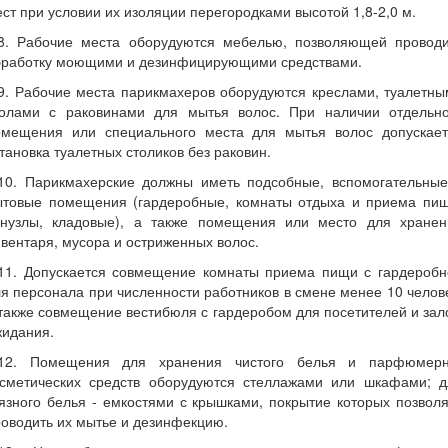
ст при условии их изоляции перегородками высотой 1,8-2,0 м.
.8. Рабочие места оборудуются мебелью, позволяющей проводи
бработку моющими и дезинфицирующими средствами.
9. Рабочие места парикмахеров оборудуются креслами, туалетн
толами с раковинами для мытья волос. При наличии отдельно
омещения или специального места для мытья волос допускает
тановка туалетных столиков без раковин.
.10. Парикмахерские должны иметь подсобные, вспомогательные
ытовые помещения (гардеробные, комнаты отдыха и приема пищ
анузлы, кладовые), а также помещения или место для хранен
вентаря, мусора и остриженных волос.
.11. Допускается совмещение комнаты приема пищи с гардеробн
я персонала при численности работников в смене менее 10 челов
также совмещение вестибюля с гардеробом для посетителей и за
жидания.
.12. Помещения для хранения чистого белья и парфюмерн
осметических средств оборудуются стеллажами или шкафами; д
язного белья - емкостями с крышками, покрытие которых позвол
оводить их мытье и дезинфекцию.