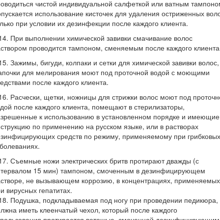
оводиться чистой индивидуальной салфеткой или ватным тампоно
пускается использование кисточек для удаления остриженных вол
лько при условии их дезинфекции после каждого клиента.
14. При выполнении химической завивки смачивание волос
створом проводится тампоном, сменяемым после каждого клиента
15. Зажимы, бигуди, колпаки и сетки для химической завивки волос,
апочки для мелирования моют под проточной водой с моющими
едствами после каждого клиента.
16. Расчески, щетки, ножницы для стрижки волос моют под проточн
дой после каждого клиента, помещают в стерилизаторы,
азрешенные к использованию в установленном порядке и имеющие
струкцию по применению на русском языке, или в растворах
езинфицирующих средств по режиму, применяемому при грибковы
болеваниях.
17. Съемные ножи электрических бритв протирают дважды (с
нтервалом 15 мин) тампоном, смоченным в дезинфицирующем
створе, не вызывающем коррозию, в концентрациях, применяемых
и вирусных гепатитах.
18. Подушка, подкладываемая под ногу при проведении педикюра,
лжна иметь клеенчатый чехол, который после каждого
спользования протирается ветошью, смоченной дезинфицирующим