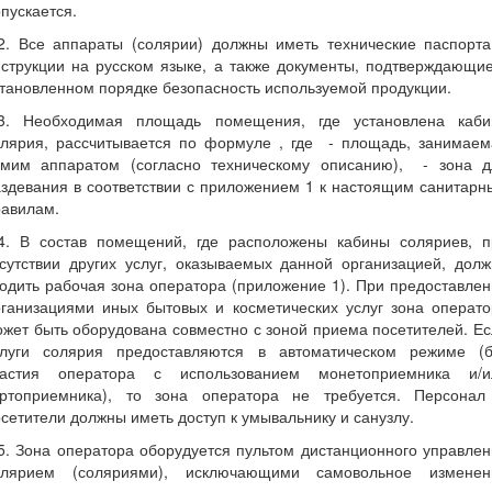
пускается.
.2. Все аппараты (солярии) должны иметь технические паспорта
струкции на русском языке, а также документы, подтверждающи
тановленном порядке безопасность используемой продукции.
.3. Необходимая площадь помещения, где установлена каби
олярия, рассчитывается по формуле
, где
- площадь, занимаем
амим аппаратом (согласно техническому описанию),
- зона д
здевания в соответствии с приложением 1 к настоящим санитар
равилам.
.4. В состав помещений, где расположены кабины соляриев, п
сутствии других услуг, оказываемых данной организацией, дол
одить рабочая зона оператора (приложение 1). При предоставле
рганизациями иных бытовых и косметических услуг зона операто
жет быть оборудована совместно с зоной приема посетителей. Е
слуги солярия предоставляются в автоматическом режиме (б
частия оператора с использованием монетоприемника и/и
артоприемника), то зона оператора не требуется. Персонал
сетители должны иметь доступ к умывальнику и санузлу.
5. Зона оператора оборудуется пультом дистанционного управле
олярием (соляриями), исключающими самовольное изменен