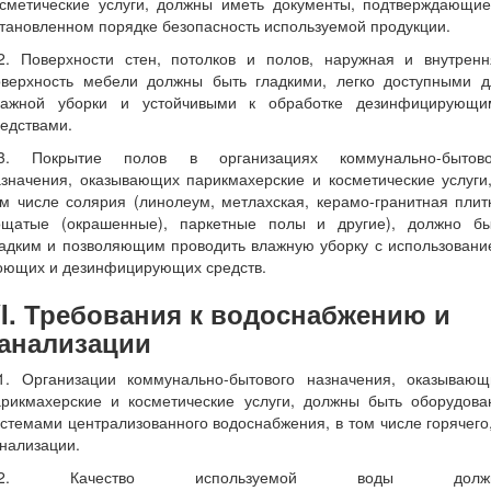
осметические услуги, должны иметь документы, подтверждающие
тановленном порядке безопасность используемой продукции.
.2. Поверхности стен, потолков и полов, наружная и внутренн
оверхность мебели должны быть гладкими, легко доступными д
лажной уборки и устойчивыми к обработке дезинфицирующи
едствами.
.3. Покрытие полов в организациях коммунально-бытово
значения, оказывающих парикмахерские и косметические услуги
м числе солярия (линолеум, метлахская, керамо-гранитная плит
ощатые (окрашенные), паркетные полы и другие), должно бы
ладким и позволяющим проводить влажную уборку с использовани
оющих и дезинфицирующих средств.
I. Требования к водоснабжению и
анализации
.1. Организации коммунально-бытового назначения, оказывающ
арикмахерские и косметические услуги, должны быть оборудова
стемами централизованного водоснабжения, в том числе горячего
нализации.
.2. Качество используемой воды долж