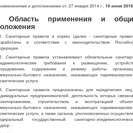
 изменениями и дополнениями от: 27 января 2014 г.,
10 июня 2016 
I. Область применения и общи
оложения
.1. Санитарные правила и нормы (далее - санитарные правил
азработаны в соответствии с законодательством Российск
едерации.
.2. Санитарные правила устанавливают обязательные санитарн
пидемиологические требования к размещению, устройств
борудованию, содержанию и режиму работы организац
оммунально-бытового назначения, оказывающих парикмахерские
сметические услуги.
.3. Санитарные правила предназначены для юридических лиц
ндивидуальных предпринимателей, деятельность которых связана
роектированием, строительством и эксплуатацией объект
оммунально-бытового назначения, оказывающих парикмахерские
сметические услуги, а также органов, уполномоченных осуществл
едеральный государственный санитарно-эпидемиологическ
дзор.