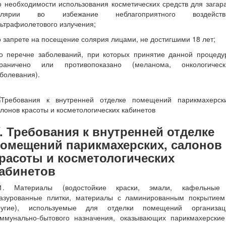
о необходимости использования косметических средств для загар
олярии во избежание неблагоприятного воздейств
ьтрафиолетового излучения;
о запрете на посещение солярия лицами, не достигшими 18 лет;
 о перечне заболеваний, при которых принятие данной процеду
граничено или противопоказано (меланома, онкологическ
болевания).
. Требования к внутренней отделке
омещений парикмахерских, салонов
расоты и косметологических
абинетов
.1. Материалы (водостойкие краски, эмали, кафельные
лазурованные плитки, материалы с ламинированным покрытием
ругие), используемые для отделки помещений организац
оммунально-бытового назначения, оказывающих парикмахерские