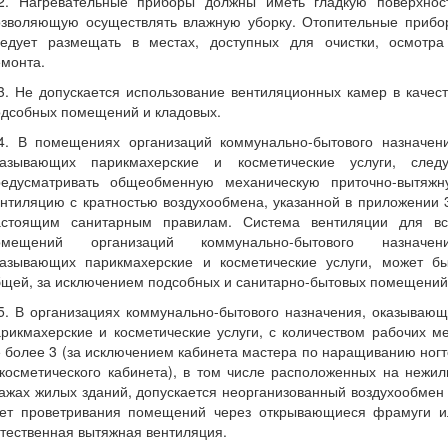
.2. Нагревательные приборы должны иметь гладкую поверхност
озволяющую осуществлять влажную уборку. Отопительные прибо
ледует размещать в местах, доступных для очистки, осмотра
монта.
3. Не допускается использование вентиляционных камер в качес
одсобных помещений и кладовых.
.4. В помещениях организаций коммунально-бытового назначени
казывающих парикмахерские и косметические услуги, следу
редусматривать общеобменную механическую приточно-вытяжн
нтиляцию с кратностью воздухообмена, указанной в приложении 
астоящим санитарным правилам. Система вентиляции для вс
омещений организаций коммунально-бытового назначени
казывающих парикмахерские и косметические услуги, может бы
бщей, за исключением подсобных и санитарно-бытовых помещений
5. В организациях коммунально-бытового назначения, оказываю
рикмахерские и косметические услуги, с количеством рабочих м
 более 3 (за исключением кабинета мастера по наращиванию ног
косметического кабинета), в том числе расположенных на нежи
ажах жилых зданий, допускается неорганизованный воздухообмен
чет проветривания помещений через открывающиеся фрамуги и
тественная вытяжная вентиляция.