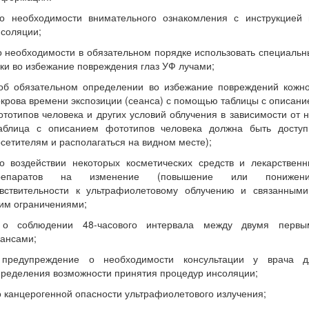
 о необходимости внимательного ознакомления с инструкцией 
соляции;
о необходимости в обязательном порядке использовать специаль
ки во избежание повреждения глаз УФ лучами;
 об обязательном определении во избежание повреждений кожно
крова времени экспозиции (сеанса) с помощью таблицы с описан
тотипов человека и других условий облучения в зависимости от 
таблица с описанием фототипов человека должна быть доступ
сетителям и располагаться на видном месте);
 о воздействии некоторых косметических средств и лекарственн
репаратов на изменение (повышение или понижени
увствительности к ультрафиолетовому облучению и связанными
им ограничениями;
 о соблюдении 48-часового интервала между двумя первы
еансами;
 предупреждение о необходимости консультации у врача д
ределения возможности принятия процедур инсоляции;
о канцерогенной опасности ультрафиолетового излучения;