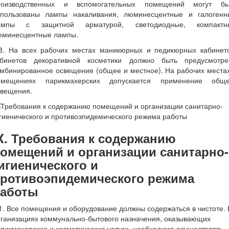
роизводственных и вспомогательных помещений могут бы
спользованы лампы накаливания, люминесцентные и галогенн
ампы с защитной арматурой, светодиодные, компактн
юминесцентные лампы.
.3. На всех рабочих местах маникюрных и педикюрных кабинето
абинетов декоративной косметики должно быть предусмотре
мбинированное освещение (общее и местное). На рабочих места
омещениях парикмахерских допускается применение обще
свещения.
X. Требования к содержанию
омещений и организации санитарно-
игиенического и
ротивоэпидемического режима
аботы
1. Все помещения и оборудование должны содержаться в чистоте. 
ганизациях коммунально-бытового назначения, оказывающих
рикмахерские и косметические услуги, необходимо осуществлять