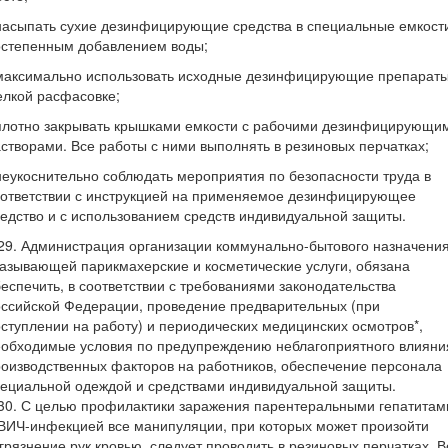
насыпать сухие дезинфицирующие средства в специальные емкост
остепенным добавлением воды;
 максимально использовать исходные дезинфицирующие препараты
лкой расфасовке;
 плотно закрывать крышками емкости с рабочими дезинфицирующи
створами. Все работы с ними выполнять в резиновых перчатках;
неукоснительно соблюдать мероприятия по безопасности труда в
оответствии с инструкцией на применяемое дезинфицирующее
едство и с использованием средств индивидуальной защиты.
29. Администрация организации коммунально-бытового назначения
азывающей парикмахерские и косметические услуги, обязана
еспечить, в соответствии с требованиями законодательства
ссийской Федерации, проведение предварительных (при
ступлении на работу) и периодических медицинских осмотров*,
еобходимые условия по предупреждению неблагоприятного влияни
оизводственных факторов на работников, обеспечение персонала
ециальной одеждой и средствами индивидуальной защиты.
30. С целью профилактики заражения парентеральными гепатитам
ВИЧ-инфекцией все манипуляции, при которых может произойти
грязнение рук кровью, следует проводить в резиновых перчатках. В