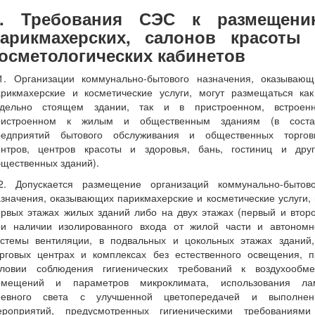
II. Требования СЭС к размещени
арикмахерских, салонов красоты
осметологических кабинетов
.1. Организации коммунально-бытового назначения, оказывающ
арикмахерские и косметические услуги, могут размещаться как
тдельно стоящем здании, так и в пристроенном, встроенн
ристроенном к жилым и общественным зданиям (в соста
редприятий бытового обслуживания и общественных торгов
ентров, центров красоты и здоровья, бань, гостиниц и друг
щественных зданий).
.2. Допускается размещение организаций коммунально-бытово
значения, оказывающих парикмахерские и косметические услуги,
рвых этажах жилых зданий либо на двух этажах (первый и втор
ри наличии изолированного входа от жилой части и автономн
истемы вентиляции, в подвальных и цокольных этажах зданий,
орговых центрах и комплексах без естественного освещения, п
словии соблюдения гигиенических требований к воздухообме
омещений и параметров микроклимата, использования ла
невного света с улучшенной цветопередачей и выполнен
ероприятий, предусмотренных гигиеническими требованиями