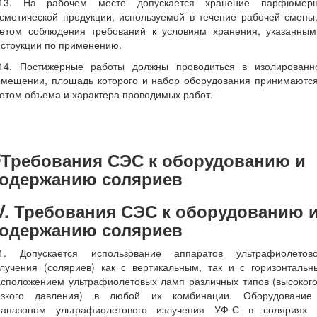
.13. На рабочем месте допускается хранение парфюмерн
сметической продукции, используемой в течение рабочей смены
четом соблюдения требований к условиям хранения, указанным
струкции по применению.
.14. Постижерные работы должны проводиться в изолированн
омещении, площадь которого и набор оборудования принимаются
етом объема и характера проводимых работ.
V. Требования СЭС к оборудованию 
одержанию соляриев
.1. Допускается использование аппаратов ультрафиолетово
злучения (соляриев) как с вертикальным, так и с горизонтальн
асположением ультрафиолетовых ламп различных типов (высокого
изкого давления) в любой их комбинации. Оборудование
иапазоном ультрафиолетового излучения УФ-С в соляриях 