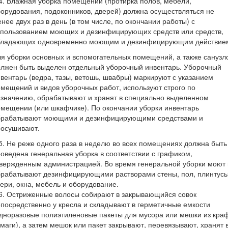
4. Влажная уборка помещений (протирка полов, мебели,
орудования, подоконников, дверей) должна осуществляться не
нее двух раз в день (в том числе, по окончании работы) с
спользованием моющих и дезинфицирующих средств или средств,
бладающих одновременно моющим и дезинфицирующим действие
я уборки основных и вспомогательных помещений, а также санузл
лжен быть выделен отдельный уборочный инвентарь. Уборочный
вентарь (ведра, тазы, ветошь, швабры) маркируют с указанием
мещений и видов уборочных работ, используют строго по
значению, обрабатывают и хранят в специально выделенном
мещении (или шкафчике). По окончании уборки инвентарь
брабатывают моющими и дезинфицирующими средствами и
росушивают.
5. Не реже одного раза в неделю во всех помещениях должна быть
оведена генеральная уборка в соответствии с графиком,
вержденным администрацией. Во время генеральной уборки моют 
брабатывают дезинфицирующими растворами стены, пол, плинтусы
ери, окна, мебель и оборудование.
6. Остриженные волосы собирают в закрывающийся совок
посредственно у кресла и складывают в герметичные емкости
дноразовые полиэтиленовые пакеты для мусора или мешки из кра
маги), а затем мешок или пакет закрывают, перевязывают, хранят 