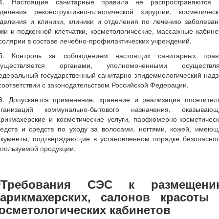
.4. Настоящие санитарные правила не распространяются 
тделения реконструктивно-пластической хирургии, косметическ
тделения и клиники, клиники и отделения по лечению заболеван
жи и подкожной клетчатки, косметологические, массажные кабин
солярии в составе лечебно-профилактических учреждений.
.5. Контроль за соблюдением настоящих санитарных прав
существляется органами, уполномоченными осуществля
едеральный государственный санитарно-эпидемиологический надз
соответствии с законодательством Российской Федерации.
.6. Допускается применение, хранение и реализация посетител
рганизаций коммунально-бытового назначения, оказывающ
арикмахерские и косметические услуги, парфюмерно-косметическ
редств и средств по уходу за волосами, ногтями, кожей, имеющ
окументы, подтверждающие в установленном порядке безопаснос
пользуемой продукции.