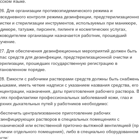
сском языке.
26. Для организации противоэпидемического режима и
вседневного контроля режима дезинфекции, предстерилизационн
истки и стерилизации инструментов, используемых при маникюре,
дикюре, татуаже, пирсинге, пилинге и косметических услугах,
ководителем организации назначается работник, прошедший
учение.
27. Для обеспечения дезинфекционных мероприятий должен быть
пас средств для дезинфекции, предстерилизационной очистки и
ерилизации, прошедших государственную регистрацию в
тановленном порядке.
28. Емкости с рабочими растворами средств должны быть снабжен
ышками, иметь четкие надписи с указанием названия средства, его
нцентрации, назначения, даты приготовления рабочего раствора. 
лях профилактики профессиональных заболеваний кожи, глаз и
рхних дыхательных путей у работников необходимо:
обеспечить централизованное приготовление рабочих
езинфицирующих растворов в специальных помещениях с
ханической или естественной приточно-вытяжной вентиляцией (пр
личии отдельного помещения), либо в специально оборудованном
сте;