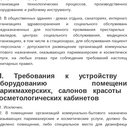
рганизации технологических процессов, производственно
орудованию и рабочему инструменту.
3. В общественных зданиях - домах отдыха, санаториях, интернат
рганизациях здравоохранения и социального обслуживани
редназначенных для постоянного проживания престарелых
нвалидов, центрах социального обслуживания, медицинск
ганизациях, в том числе в стационарах, для обслуживания пациен
 персонала - допускается размещение организаций коммунальн
ытового назначения, оказывающих парикмахерские и косметическ
слуги, на любых этажах при соблюдении требований настоящ
нитарных правил.
III. Требования к устройству 
оборудованию помещени
арикмахерских, салонов красоты
осметологических кабинетов
1. Исключен.
.2. В помещении организаций коммунально-бытового назначени
казывающих парикмахерские и косметические услуги, должно бы
ыделено помещение, либо специальное место для дезинфекци