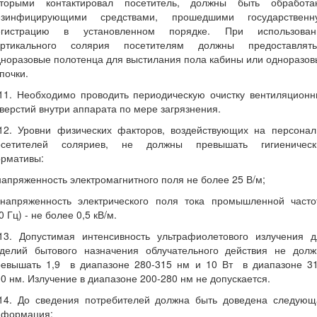
оторыми контактировал посетитель, должны быть обработа
езинфицирующими средствами, прошедшими государственн
егистрацию в установленном порядке. При использован
ертикального солярия посетителям должны предоставлять
норазовые полотенца для выстилания пола кабины или одноразо
почки.
.11. Необходимо проводить периодическую очистку вентиляционн
верстий внутри аппарата по мере загрязнения.
.12. Уровни физических факторов, воздействующих на персонал
осетителей соляриев, не должны превышать гигиеническ
ормативы:
напряженность электромагнитного поля не более 25 В/м;
 напряженность электрического поля тока промышленной часто
0 Гц) - не более 0,5 кВ/м.
.13. Допустимая интенсивность ультрафиолетового излучения д
зделий бытового назначения облучательного действия не долж
ревышать 1,9
в диапазоне 280-315 нм и 10 Вт
в диапазоне 31
0 нм. Излучение в диапазоне 200-280 нм не допускается.
.14. До сведения потребителей должна быть доведена следующ
нформация: