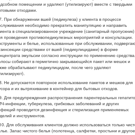
дсобном помещении и удаляют (утилизируют) вместе с твердыми
ытовыми отходами.
7. При обнаружении вшей (педикулеза) у клиента в процессе
бслуживания необходимо прекратить манипуляцию и направить
иента в специализированное учреждение (санитарный пропускник)
я проведения противопедикулезных мероприятий и консультации.
струменты и белье, использованные при обслуживании, подверга
зинсекции средствами от вшей (педикулицидами) в форме
нцентрата эмульсии согласно инструкции по применению средства
лосы собирают в герметично закрывающийся пакет или мешок и
кже обрабатывают педикулицидом, после чего удаляют
тилизируют).
8. Не допускается повторное использование пакетов и мешков для
сора и их вытряхивание в контейнер для бытовых отходов.
9. Для предупреждения распространения парентеральных гепатито
Ч-инфекции, туберкулеза, грибковых заболеваний и других
нфекций проводится дезинфекция и стерилизация применяемых
делий и инструментов.
10. Для обслуживания клиентов должно использоваться только чист
лье. Запас чистого белья (полотенца, салфетки, простыни и другое