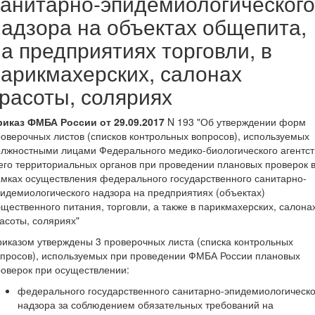
санитарно-эпидемиологического
надзора на объектах общепита,
а предприятиях торговли, в
парикмахерских, салонах
красоты, соляриях
риказ ФМБА России от 29.09.2017
N 193 "Об утверждении форм
оверочных листов (списков контрольных вопросов), используемых
лжностными лицами Федерального медико-биологического агентст
его территориальных органов при проведении плановых проверок 
мках осуществления федерального государственного санитарно-
идемиологического надзора на предприятиях (объектах)
щественного питания, торговли, а также в парикмахерских, салона
асоты, соляриях"
иказом утверждены 3 проверочных листа (списка контрольных
просов), используемых при проведении ФМБА России плановых
оверок при осуществлении:
федерального государственного санитарно-эпидемиологическо
надзора за соблюдением обязательных требований на