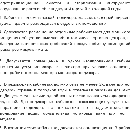
редстерилизационной очистки и стерилизации инструменто
орудованное раковиной с подводкой горячей и холодной воды.
3. Кабинеты - косметический, педикюра, массажа, солярий, пирсин
туажа - должны размещаться в отдельных помещениях.
4. Допускается размещение отдельных рабочих мест для маникюр
мещениях общественных зданий, в том числе торговых центров, 
облюдении гигиенических требований к воздухообмену помещений
араметров микроклимата.
.5. Допускается совмещение в одном изолированном кабине
ыполнения услуг маникюра и педикюра при условии организац
ного рабочего места мастера маникюра-педикюра.
6. В педикюрных кабинетах должно быть не менее 2-х ванн для но
дводкой горячей и холодной воды и отдельная раковина для мы
к. Допускается наличие одной ванны с использованием одноразо
кладышей. Для педикюрных кабинетов, оказывающих услуги толь
ппаратного педикюра, по технологии не предусматривающе
спользование воды, обязательная установка ванн для ног 
ебуется.
7. В косметических кабинетах допускается организация до 3 рабо