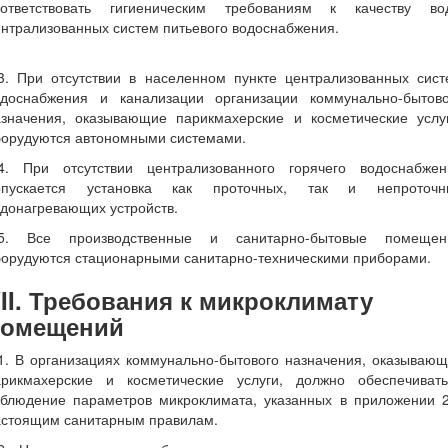
оответствовать гигиеническим требованиям к качеству во
нтрализованных систем питьевого водоснабжения.
.3. При отсутствии в населенном пункте централизованных сист
одоснабжения и канализации организации коммунально-бытово
азначения, оказывающие парикмахерские и косметические услуг
борудуются автономными системами.
.4. При отсутствии централизованного горячего водоснабжен
опускается установка как проточных, так и непроточн
донагревающих устройств.
.5. Все производственные и санитарно-бытовые помещен
борудуются стационарными санитарно-техническими приборами.
II. Требования к микроклимату
помещений
1. В организациях коммунально-бытового назначения, оказываю
арикмахерские и косметические услуги, должно обеспечивать
облюдение параметров микроклимата, указанных в приложении 2
астоящим санитарным правилам.