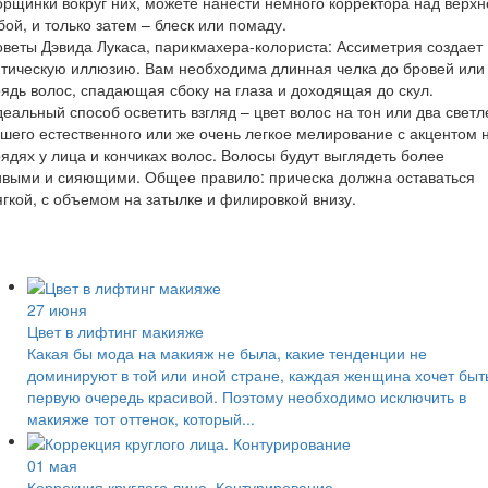
рщинки вокруг них, можете нанести немного корректора над верхн
бой, и только затем – блеск или помаду.
веты Дэвида Лукаса, парикмахера-колориста: Ассиметрия создает
тическую иллюзию. Вам необходима длинная челка до бровей или
ядь волос, спадающая сбоку на глаза и доходящая до скул.
еальный способ осветить взгляд – цвет волос на тон или два светл
шего естественного или же очень легкое мелирование с акцентом 
ядях у лица и кончиках волос. Волосы будут выглядеть более
ивыми и сияющими. Общее правило: прическа должна оставаться
гкой, с объемом на затылке и филировкой внизу.
27 июня
Цвет в лифтинг макияже
Какая бы мода на макияж не была, какие тенденции не
доминируют в той или иной стране, каждая женщина хочет быт
первую очередь красивой. Поэтому необходимо исключить в
макияже тот оттенок, который...
01 мая
Коррекция круглого лица. Контурирование