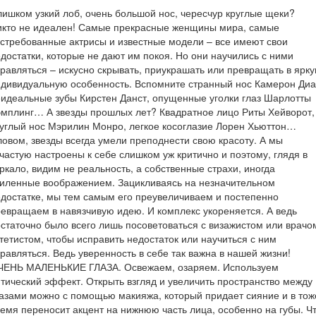
ишком узкий лоб, очень большой нос, чересчур круглые щеки?
икто не идеален! Самые прекрасные женщины мира, самые
стребованные актрисы и известные модели – все имеют свои
достатки, которые не дают им покоя. Но они научились с ними
равляться – искусно скрывать, приукрашать или превращать в ярк
дивидуальную особенность. Вспомните странный нос Камерон Диа
идеальные зубы Кирстен Данст, опущенные уголки глаз Шарлотты
мплинг… А звезды прошлых лет? Квадратное лицо Риты Хейворот,
углый нос Мэрилин Монро, легкое косоглазие Лорен Хьюттон…
овом, звезды всегда умели преподнести свою красоту. А мы
частую настроены к себе слишком уж критично и поэтому, глядя в
ркало, видим не реальность, а собственные страхи, иногда
иленные воображением. Зацикливаясь на незначительном
достатке, мы тем самым его преувеличиваем и постепенно
евращаем в навязчивую идею. И комплекс укореняется. А ведь
статочно было всего лишь посоветоваться с визажистом или врачо
тетистом, чтобы исправить недостаток или научиться с ним
равляться. Ведь уверенность в себе так важна в нашей жизни!
ЧЕНЬ МАЛЕНЬКИЕ ГЛАЗА. Освежаем, озаряем. Используем
тический эффект. Открыть взгляд и увеличить пространство между
азами можно с помощью макияжа, который придает сияние и в тож
емя переносит акцент на нижнюю часть лица, особенно на губы. Ч