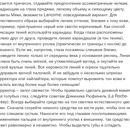
сается причесок, отдавайте предпочтение ассимитричным челкам,
адающим на глаза прядями, легкому объему и сияющему цвету.
веты Мики, визажиста Lancome: повседневный вариант. Для
тественного образа выбирайте легкие оттенки, близкие к тону кожи,
пример, приглушенно серый или светло-коричневый. Как способ
ксации теней используйте карандаш. Когда глаза расположены
леко друг от друга, провидите линию карандашом (в тон теням),
чиная от внутреннего уголка (практически от границы с носом) до
ешнего. Если же, напротив, глаза посажены слишком близко,
оведите линию только от середины века у основания ресниц. Лини
лжна быть очень мягкой, не утяжеляющей взгляд, и окутайте ее
гкой вуалью теней. Все неровности линий и огрехи тщательно
дправьте ватной палочкой. И не забудьте о нескольких штрихах
рректора или хайлайтера, которые помогут выровнять тон кожи и
елать взгляд более еще более сияющим!
рректор – залог свежести. Чтобы правильно сделать дневной маки
я голубых глаз, следуйте советам Доминика Рюфинель (La Roche-
say): Всегда выбирайте средство на тон светлее естественного цве
жи. Сначала согрейте немного средства на кисти руки, чтобы оно н
ыло слишком густым. Наносите его под глазами похлопывающими
ижениями пальцев от внутреннего уголка к внешнему, так средство
жет равномерно и незаметно. Чтобы выделить губы и сгладить