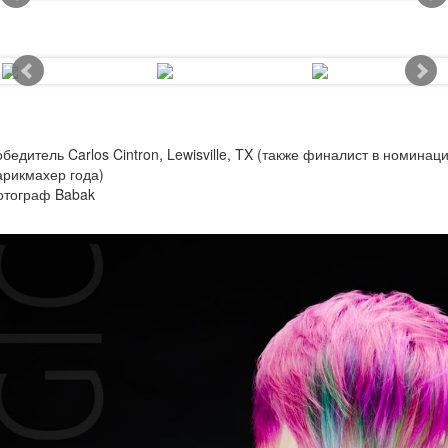
бедитель Carlos Cintron, Lewisville, TX (также финалист в номинац
рикмахер года)
отограф Babak