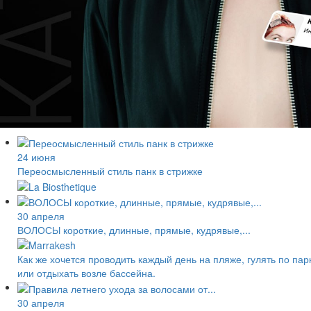
24 июня
Переосмысленный стиль панк в стрижке
30 апреля
ВОЛОСЫ короткие, длинные, прямые, кудрявые,...
Как же хочется проводить каждый день на пляже, гулять по пар
или отдыхать возле бассейна.
30 апреля