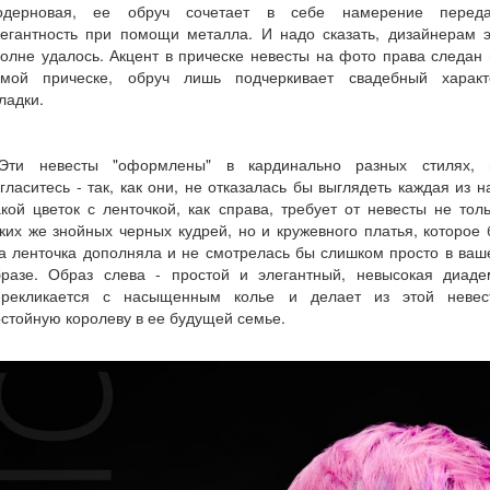
одерновая, ее обруч сочетает в себе намерение переда
легантность при помощи металла. И надо сказать, дизайнерам э
олне удалось. Акцент в прическе невесты на фото права следан
амой прическе, обруч лишь подчеркивает свадебный характ
ладки.
Эти невесты "оформлены" в кардинально разных стилях, 
гласитесь - так, как они, не отказалась бы выглядеть каждая из н
кой цветок с ленточкой, как справа, требует от невесты не тол
ких же знойных черных кудрей, но и кружевного платья, которое
а ленточка дополняла и не смотрелась бы слишком просто в ва
бразе. Образ слева - простой и элегантный, невысокая диаде
ерекликается с насыщенным колье и делает из этой невес
стойную королеву в ее будущей семье.