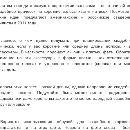
сли вы выходите замуж с короткимии волосами - не отчаивайтес
адебных причесок на короткие волосы хватит на всех. Посмотри
акие идеи предлагают американские и российские свадебн
илисты в 2011 году.
Главное, о чем нужно подумать при планировании свадебн
рически, если у вас короткие или средней длины волосы, - э
сессуары. В частности, подойдут ли они к платью, фате. Обрат
нимание на эти аксессуары в форме цветка - как женственно
стественно (слева) и утонченно и элегантно (справа) они мог
глядеть.
олосы этих невест - разной длины, однако направление свадеб
кладки - похоже. Подумайте, быть может вместо традиционн
иадемы или даже короны вы захотите не менее нарядный свадебн
руч или заколки.
Варианты использования обручей для свадебного торжест
редлагаются и на этих фото. Невеста на фото слева - бол